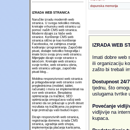
dopunska memorija
IZRADA WEB STRANICA
Naručite izradu modernih web
stranica. U svega nekoliko minuta,
kreirajte vrhunsku web stranicu uz
pomoć naših CMS web stranica.
Moderni dizajni za Vaše web
stranice. Korištenje CMS web
stranica slično je kao korištenje
IZRADA WEB S
Facebooka, ne zahtjeva znanje
kodiranja i programiranja. Započnite
pisati, dodajte nekoliko fotografija i
imate brzo svoju prvu web stranicu.
Imati dobre web s
Mijenjajte dizajn svoje stranice s
lakoćom. Kreirajte web stranicu
ili organizaciju k
svoje tvrtke, web stranicu obrta,
zašto bi trebali i
web stranicu udruge, započnite
pisati blog...
Mobilna responzivnost web stranica
Dostupnost 24/7
je prilagođavanje web stranice svim
preglednicima (mobitel, tablet,
tjednu, što omogu
računalo) i mora se implementirati na
uslugama tvrtke u
sve web stranice. Besplatna
optimizacija za tražilice; SEO
optimizacija omogućava vašoj web
stranici da se prikazuje u prvih deset
Povećanje vidlji
rezultata na tražilicama za pojmove
koje pretražuju vaši budući kupci.
vidljivije na inte
kupaca.
Dizajn responzivnih web stranica,
registracija domene, izrada CMS
stranica, ugradnja web shopa,
implementacija plaćanja karticama,