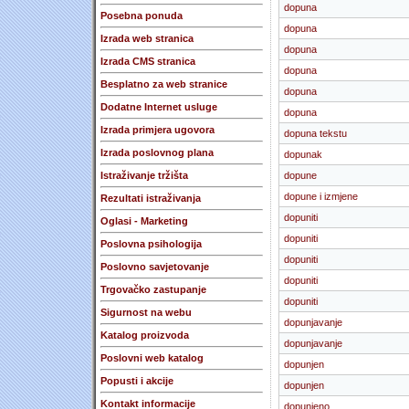
dopuna
Posebna ponuda
dopuna
Izrada web stranica
dopuna
Izrada CMS stranica
dopuna
Besplatno za web stranice
dopuna
Dodatne Internet usluge
dopuna
Izrada primjera ugovora
dopuna tekstu
Izrada poslovnog plana
dopunak
Istraživanje tržišta
dopune
dopune i izmjene
Rezultati istraživanja
dopuniti
Oglasi - Marketing
dopuniti
Poslovna psihologija
dopuniti
Poslovno savjetovanje
dopuniti
Trgovačko zastupanje
dopuniti
Sigurnost na webu
dopunjavanje
Katalog proizvoda
dopunjavanje
Poslovni web katalog
dopunjen
Popusti i akcije
dopunjen
Kontakt informacije
dopunjeno