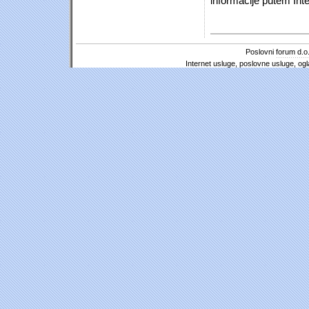
informacije putem Inte
Poslovni forum d.o.
Internet usluge, poslovne usluge, ogl