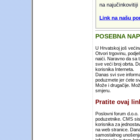
na najučinkovitiji
Link na našu pon
POSEBNA NA
U Hrvatskoj još većin
Otvori trgovinu, podje
naići. Naravno da sa 
sve veći broj obrta.
korisnika Interneta.
Danas svi sve informac
poduzmete jer ćete sv
Može i drugačije. Mož
smjeru.
Pratite ovaj li
Poslovni forum d.o.o. 
poduzetnike. CMS sist
korisnika za jednosta
na web stranice. Dana
samostalnog unošenja 