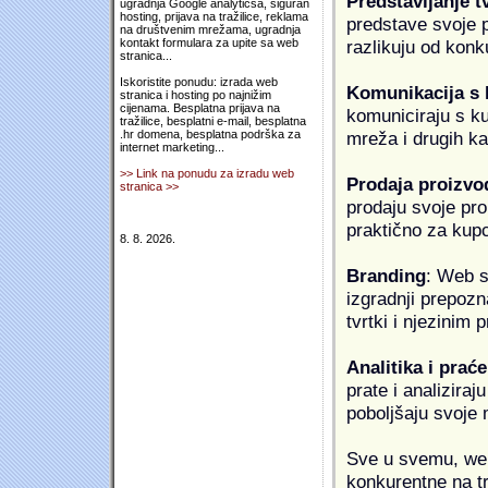
Predstavljanje t
ugradnja Google analyticsa, siguran
hosting, prijava na tražilice, reklama
predstave svoje pr
na društvenim mrežama, ugradnja
razlikuju od konk
kontakt formulara za upite sa web
stranica...
Iskoristite ponudu: izrada web
Komunikacija s
stranica i hosting po najnižim
cijenama. Besplatna prijava na
komuniciraju s k
tražilice, besplatni e-mail, besplatna
mreža i drugih k
.hr domena, besplatna podrška za
internet marketing...
>> Link na ponudu za izradu web
Prodaja proizvo
stranica >>
prodaju svoje proi
praktično za kup
8. 8. 2026.
Branding
: Web s
izgradnji prepozna
tvrtki i njezinim
Analitika i praće
prate i analiziraj
poboljšaju svoje 
Sve u svemu, web 
konkurentne na tr