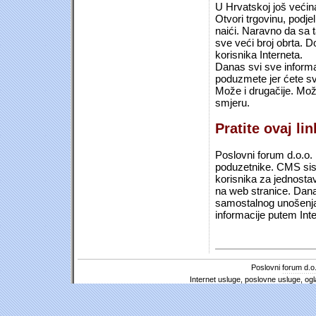
U Hrvatskoj još većin
Otvori trgovinu, podje
naići. Naravno da sa 
sve veći broj obrta.
korisnika Interneta.
Danas svi sve informac
poduzmete jer ćete sv
Može i drugačije. Mož
smjeru.
Pratite ovaj li
Poslovni forum d.o.o. 
poduzetnike. CMS sist
korisnika za jednosta
na web stranice. Dana
samostalnog unošenja 
informacije putem Inte
Poslovni forum d.o.
Internet usluge, poslovne usluge, ogl