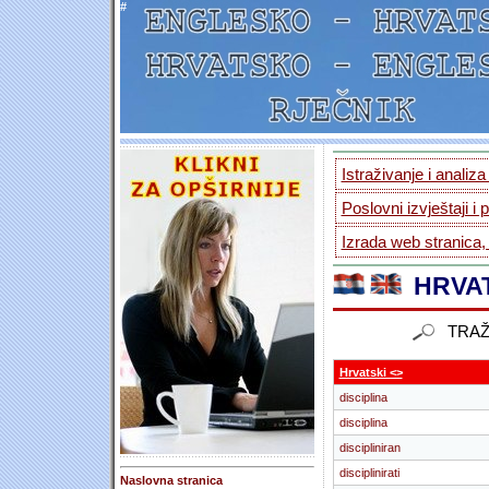
#
Istraživanje i analiz
Poslovni izvještaji i 
Izrada web stranica,
HRVAT
TRAŽ
Hrvatski <>
disciplina
disciplina
discipliniran
disciplinirati
Naslovna stranica