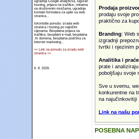
ugradnja Google analyticsa, siguran
hosting, prijava na tražilice, reklama
Prodaja proizvo
na društvenim mrežama, ugradnja
kontakt formulara za upite sa web
prodaju svoje proi
stranica...
praktično za kup
Iskoristite ponudu: izrada web
stranica i hosting po najnižim
cijenama. Besplatna prijava na
Branding
: Web s
tražilice, besplatni e-mail, besplatna
.hr domena, besplatna podrška za
izgradnji prepozna
internet marketing...
tvrtki i njezinim
>> Link na ponudu za izradu web
stranica >>
Analitika i praće
prate i analiziraj
6. 8. 2026.
poboljšaju svoje 
Sve u svemu, web 
konkurentne na tr
na najučinkovitiji
Link na našu pon
POSEBNA NA