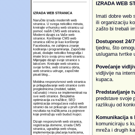
IZRADA WEB S
IZRADA WEB STRANICA
Imati dobre web s
Naručite izradu modernih web
ili organizaciju k
stranica. U svega nekoliko minuta,
zašto bi trebali i
kreirajte vrhunsku web stranicu uz
pomoć naših CMS web stranica.
Moderni dizajni za Vaše web
stranice. Korištenje CMS web
Dostupnost 24/7
stranica slično je kao korištenje
Facebooka, ne zahtjeva znanje
tjednu, što omogu
kodiranja i programiranja. Započnite
uslugama tvrtke u
pisati, dodajte nekoliko fotografija i
imate brzo svoju prvu web stranicu.
Mijenjajte dizajn svoje stranice s
lakoćom. Kreirajte web stranicu
Povećanje vidlji
svoje tvrtke, web stranicu obrta,
web stranicu udruge, započnite
vidljivije na inte
pisati blog...
kupaca.
Mobilna responzivnost web stranica
je prilagođavanje web stranice svim
preglednicima (mobitel, tablet,
Predstavljanje t
računalo) i mora se implementirati na
sve web stranice. Besplatna
predstave svoje pr
optimizacija za tražilice; SEO
razlikuju od konk
optimizacija omogućava vašoj web
stranici da se prikazuje u prvih deset
rezultata na tražilicama za pojmove
koje pretražuju vaši budući kupci.
Komunikacija s
Dizajn responzivnih web stranica,
komuniciraju s k
registracija domene, izrada CMS
mreža i drugih k
stranica, ugradnja web shopa,
implementacija plaćanja karticama,