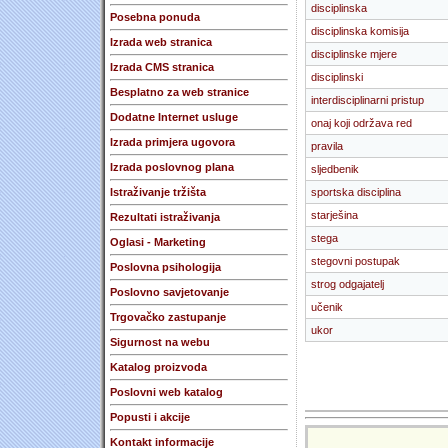
disciplinska
Posebna ponuda
disciplinska komisija
Izrada web stranica
disciplinske mjere
Izrada CMS stranica
disciplinski
Besplatno za web stranice
interdisciplinarni pristup
Dodatne Internet usluge
onaj koji održava red
Izrada primjera ugovora
pravila
Izrada poslovnog plana
sljedbenik
Istraživanje tržišta
sportska disciplina
starješina
Rezultati istraživanja
stega
Oglasi - Marketing
stegovni postupak
Poslovna psihologija
strog odgajatelj
Poslovno savjetovanje
učenik
Trgovačko zastupanje
ukor
Sigurnost na webu
Katalog proizvoda
Poslovni web katalog
Popusti i akcije
Kontakt informacije