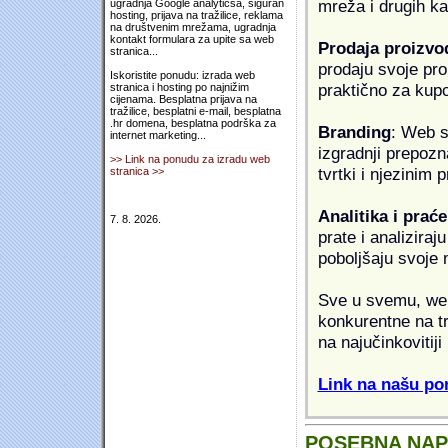
mreža i drugih k
ugradnja Google analyticsa, siguran
hosting, prijava na tražilice, reklama
na društvenim mrežama, ugradnja
kontakt formulara za upite sa web
Prodaja proizvo
stranica...
prodaju svoje proi
Iskoristite ponudu: izrada web
praktično za kup
stranica i hosting po najnižim
cijenama. Besplatna prijava na
tražilice, besplatni e-mail, besplatna
.hr domena, besplatna podrška za
Branding
: Web s
internet marketing...
izgradnji prepozna
>> Link na ponudu za izradu web
tvrtki i njezinim
stranica >>
Analitika i praće
7. 8. 2026.
prate i analiziraj
poboljšaju svoje 
Sve u svemu, web 
konkurentne na tr
na najučinkovitiji
Link na našu pon
POSEBNA NA