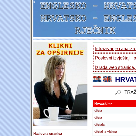
#
Istraživanje i analiz
Poslovni izvještaji i 
Izrada web stranica,
HRVAT
TRAŽ
Hrvatski <>
dijeta
dijeta
dijetalan
dijetalna vlakna
Naslovna stranica