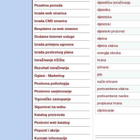
dijetetička istraživanja
Posebna ponuda
dijetetika
Izrada web stranica
dijetetska
Izrada CMS stranica
dijetetski
Besplatno za web stranice
dijetetski proizvod
Dodatne Internet usluge
dijetna
Izrada primjera ugovora
dijetna vlakna
Izrada poslovnog plana
energija obroka
Istraživanje tržišta
hrana
ishrana
Rezultati istraživanja
jelo
Oglasi - Marketing
način ishrane
Poslovna psihologija
prehrambena vlakna
Poslovno savjetovanje
prehrambene navike
Trgovačko zastupanje
propisana hrana
Sigurnost na webu
sljedovanje
Katalog proizvoda
Poslovni web katalog
Popusti i akcije
Kontakt informacije