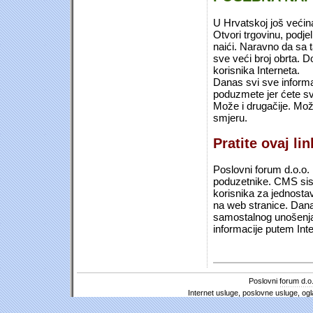
U Hrvatskoj još većin
Otvori trgovinu, podje
naići. Naravno da sa 
sve veći broj obrta.
korisnika Interneta.
Danas svi sve informac
poduzmete jer ćete sv
Može i drugačije. Mož
smjeru.
Pratite ovaj li
Poslovni forum d.o.o. 
poduzetnike. CMS sist
korisnika za jednosta
na web stranice. Dana
samostalnog unošenja 
informacije putem Inte
Poslovni forum d.o.
Internet usluge, poslovne usluge, ogl