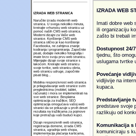
IZRADA WEB S
IZRADA WEB STRANICA
Naručite izradu modernih web
Imati dobre web s
stranica. U svega nekoliko minuta,
kreirajte vrhunsku web stranicu uz
ili organizaciju k
pomoć naših CMS web stranica.
zašto bi trebali i
Moderni dizajni za Vaše web
stranice. Korištenje CMS web
stranica slično je kao korištenje
Facebooka, ne zahtjeva znanje
Dostupnost 24/7
kodiranja i programiranja. Započnite
pisati, dodajte nekoliko fotografija i
tjednu, što omogu
imate brzo svoju prvu web stranicu.
uslugama tvrtke u
Mijenjajte dizajn svoje stranice s
lakoćom. Kreirajte web stranicu
svoje tvrtke, web stranicu obrta,
web stranicu udruge, započnite
Povećanje vidlji
pisati blog...
vidljivije na inte
Mobilna responzivnost web stranica
kupaca.
je prilagođavanje web stranice svim
preglednicima (mobitel, tablet,
računalo) i mora se implementirati na
sve web stranice. Besplatna
Predstavljanje t
optimizacija za tražilice; SEO
optimizacija omogućava vašoj web
predstave svoje pr
stranici da se prikazuje u prvih deset
razlikuju od konk
rezultata na tražilicama za pojmove
koje pretražuju vaši budući kupci.
Dizajn responzivnih web stranica,
Komunikacija s
registracija domene, izrada CMS
stranica, ugradnja web shopa,
komuniciraju s k
implementacija plaćanja karticama,