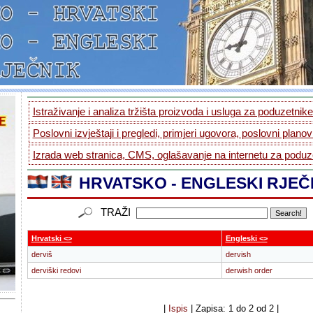
Istraživanje i analiza tržišta proizvoda i usluga za poduzetnike.
Poslovni izvještaji i pregledi, primjeri ugovora, poslovni planovi
Izrada web stranica, CMS, oglašavanje na internetu za poduze
HRVATSKO - ENGLESKI RJEČ
TRAŽI
Hrvatski <>
Engleski <>
derviš
dervish
derviški redovi
derwish order
|
Ispis
| Zapisa: 1 do 2 od 2 |