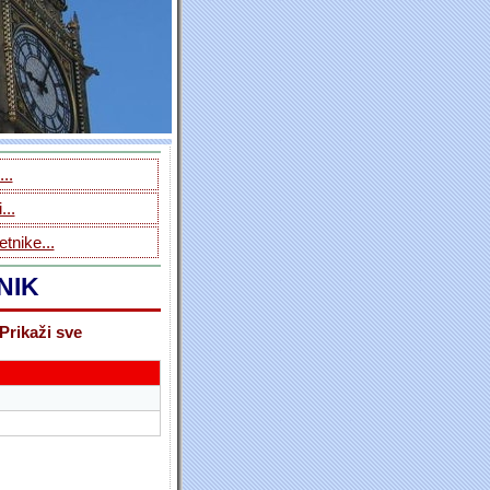
..
...
tnike...
NIK
Prikaži sve