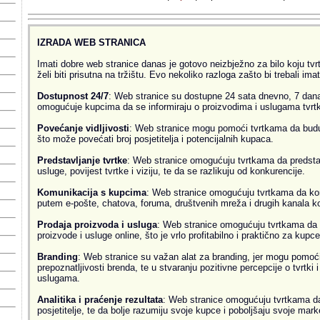
IZRADA WEB STRANICA
Imati dobre web stranice danas je gotovo neizbježno za bilo koju tvrtk
želi biti prisutna na tržištu. Evo nekoliko razloga zašto bi trebali ima
Dostupnost 24/7
: Web stranice su dostupne 24 sata dnevno, 7 dana
omogućuje kupcima da se informiraju o proizvodima i uslugama tvrtke
Povećanje vidljivosti
: Web stranice mogu pomoći tvrtkama da budu v
što može povećati broj posjetitelja i potencijalnih kupaca.
Predstavljanje tvrtke
: Web stranice omogućuju tvrtkama da predsta
usluge, povijest tvrtke i viziju, te da se razlikuju od konkurencije.
Komunikacija s kupcima
: Web stranice omogućuju tvrtkama da ko
putem e-pošte, chatova, foruma, društvenih mreža i drugih kanala k
Prodaja proizvoda i usluga
: Web stranice omogućuju tvrtkama da 
proizvode i usluge online, što je vrlo profitabilno i praktično za kupce
Branding
: Web stranice su važan alat za branding, jer mogu pomoći
prepoznatljivosti brenda, te u stvaranju pozitivne percepcije o tvrtki 
uslugama.
Analitika i praćenje rezultata
: Web stranice omogućuju tvrtkama da 
posjetitelje, te da bolje razumiju svoje kupce i poboljšaju svoje mark