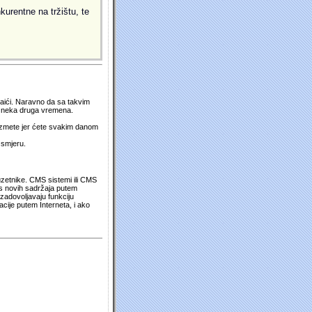
kurentne na tržištu, te
 naići. Naravno da sa takvim
su neka druga vremena.
duzmete jer ćete svakim danom
 smjeru.
uzetnike. CMS sistemi ili CMS
os novih sadržaja putem
zadovoljavaju funkciju
cije putem Interneta, i ako