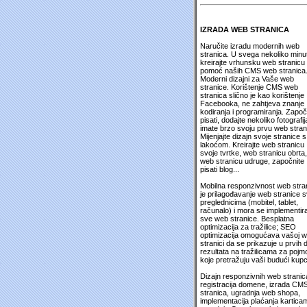
IZRADA WEB STRANICA
Naručite izradu modernih web
stranica. U svega nekoliko minu
kreirajte vrhunsku web stranicu
pomoć naših CMS web stranica
Moderni dizajni za Vaše web
stranice. Korištenje CMS web
stranica slično je kao korištenje
Facebooka, ne zahtjeva znanje
kodiranja i programiranja. Započ
pisati, dodajte nekoliko fotografija
imate brzo svoju prvu web stran
Mijenjajte dizajn svoje stranice s
lakoćom. Kreirajte web stranicu
svoje tvrtke, web stranicu obrta,
web stranicu udruge, započnite
pisati blog...
Mobilna responzivnost web stra
je prilagođavanje web stranice 
preglednicima (mobitel, tablet,
računalo) i mora se implementira
sve web stranice. Besplatna
optimizacija za tražilice; SEO
optimizacija omogućava vašoj 
stranici da se prikazuje u prvih 
rezultata na tražilicama za pojm
koje pretražuju vaši budući kupc
Dizajn responzivnih web stranic
registracija domene, izrada CM
stranica, ugradnja web shopa,
implementacija plaćanja kartica