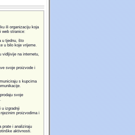
u ili organizaciju koja
ti web stranice:
 u tjednu, što
 u bilo koje vrijeme.
idljivije na internetu,
ve svoje proizvode i
municiraju s kupcima
omunikacije.
prodaju svoje
.
 u izgradnji
i njezinim proizvodima i
prate i analiziraju
etinške aktivnosti.