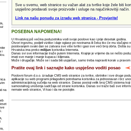
Sve u svemu, web stranice su važan alat za tvrtke koje žele biti kon
uspješno prodavati svoje proizvode i usluge na najučinkovitiji način.
Link na našu ponudu za izradu web stranica - Provjerite!
ta,
 uz
.
POSEBNA NAPOMENA!
U Hrvatskoj još većina poduzetnika vodi svoje poslove kao i prije desetak godina.
Otvori trgovinu, podjeli vizitke i daje oglase po novinama ili čeka tko će mu slučajno
poslovanjem svaki dan se zatvara sve više tvrtki i gasi sve veći broj obrta. Došla 
nite
Hrvatska ima preko
milijun
korisnika Interneta.
 i
Danas svi sve informacije traže putem Interneta. Krajnje je vrijeme da se nešto po
icu.
imati sve manje i manje kupaca i klijenata.
Može i drugačije. Može se i sada biti uspješan, samo treba napraviti korak u pravom
Pratite ovaj link i saznajte kako uspješno voditi posao
Poslovni forum d.o.o. izrađuje CMS web stranice za tvrtke, obrtnike i sve druge pod
aplikacije su web programi prilagođeni potrebama korisnika za jednostavan i brz un
nica
administracijskog sučelja na web stranice. Danas postoji velik broj CMS sistema koji 
svim
samostalnog unošenja sadržaja od strane korisnika. Danas svi traže baš sve informa
nemate web stranice, Vi kao i da ne postojite.
ti na
web
deset
ove
i.
a,
S
ma,