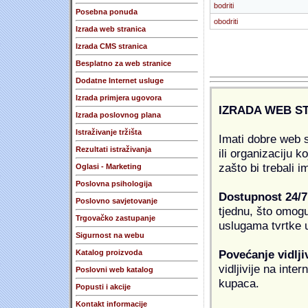
bodriti
Posebna ponuda
obodriti
Izrada web stranica
Izrada CMS stranica
Besplatno za web stranice
Dodatne Internet usluge
Izrada primjera ugovora
IZRADA WEB S
Izrada poslovnog plana
Istraživanje tržišta
Imati dobre web s
Rezultati istraživanja
ili organizaciju k
zašto bi trebali i
Oglasi - Marketing
Poslovna psihologija
Dostupnost 24/7
Poslovno savjetovanje
tjednu, što omogu
Trgovačko zastupanje
uslugama tvrtke u
Sigurnost na webu
Povećanje vidlji
Katalog proizvoda
vidljivije na inte
Poslovni web katalog
kupaca.
Popusti i akcije
Kontakt informacije