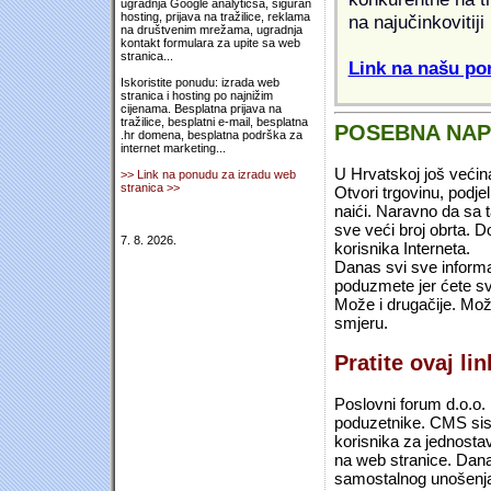
ugradnja Google analyticsa, siguran
hosting, prijava na tražilice, reklama
na najučinkovitiji
na društvenim mrežama, ugradnja
kontakt formulara za upite sa web
stranica...
Link na našu pon
Iskoristite ponudu: izrada web
stranica i hosting po najnižim
cijenama. Besplatna prijava na
tražilice, besplatni e-mail, besplatna
POSEBNA NA
.hr domena, besplatna podrška za
internet marketing...
U Hrvatskoj još većin
>> Link na ponudu za izradu web
stranica >>
Otvori trgovinu, podje
naići. Naravno da sa 
sve veći broj obrta.
7. 8. 2026.
korisnika Interneta.
Danas svi sve informac
poduzmete jer ćete sv
Može i drugačije. Mož
smjeru.
Pratite ovaj li
Poslovni forum d.o.o. 
poduzetnike. CMS sist
korisnika za jednosta
na web stranice. Dana
samostalnog unošenja 