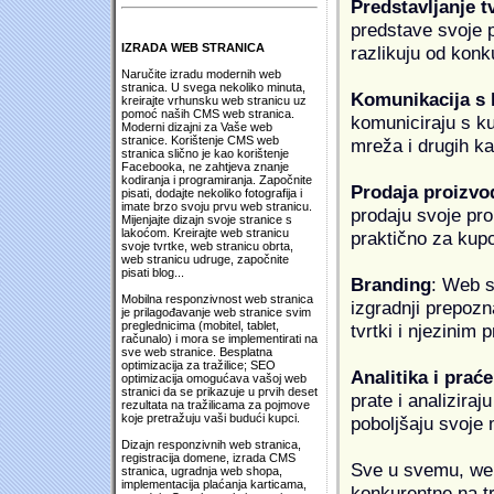
Predstavljanje t
predstave svoje pr
IZRADA WEB STRANICA
razlikuju od konk
Naručite izradu modernih web
stranica. U svega nekoliko minuta,
Komunikacija s
kreirajte vrhunsku web stranicu uz
pomoć naših CMS web stranica.
komuniciraju s k
Moderni dizajni za Vaše web
stranice. Korištenje CMS web
mreža i drugih k
stranica slično je kao korištenje
Facebooka, ne zahtjeva znanje
kodiranja i programiranja. Započnite
Prodaja proizvo
pisati, dodajte nekoliko fotografija i
imate brzo svoju prvu web stranicu.
prodaju svoje proi
Mijenjajte dizajn svoje stranice s
lakoćom. Kreirajte web stranicu
praktično za kup
svoje tvrtke, web stranicu obrta,
web stranicu udruge, započnite
pisati blog...
Branding
: Web s
Mobilna responzivnost web stranica
izgradnji prepozna
je prilagođavanje web stranice svim
preglednicima (mobitel, tablet,
tvrtki i njezinim
računalo) i mora se implementirati na
sve web stranice. Besplatna
optimizacija za tražilice; SEO
Analitika i praće
optimizacija omogućava vašoj web
stranici da se prikazuje u prvih deset
prate i analiziraj
rezultata na tražilicama za pojmove
koje pretražuju vaši budući kupci.
poboljšaju svoje 
Dizajn responzivnih web stranica,
registracija domene, izrada CMS
Sve u svemu, web 
stranica, ugradnja web shopa,
implementacija plaćanja karticama,
konkurentne na tr