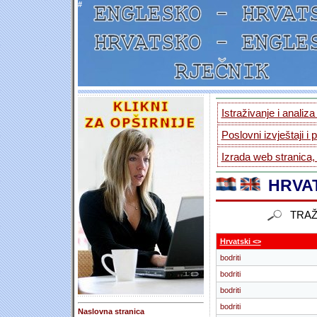
#
Istraživanje i analiz
Poslovni izvještaji i 
Izrada web stranica,
HRVAT
TRAŽ
Hrvatski <>
bodriti
bodriti
bodriti
bodriti
Naslovna stranica