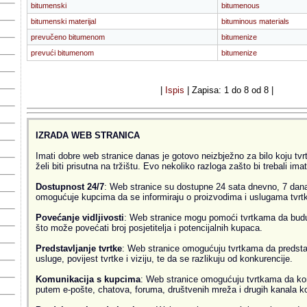
bitumenski
bitumenous
bitumenski materijal
bituminous materials
prevučeno bitumenom
bitumenize
prevući bitumenom
bitumenize
|
Ispis
| Zapisa: 1 do 8 od 8 |
IZRADA WEB STRANICA
Imati dobre web stranice danas je gotovo neizbježno za bilo koju tvrtk
želi biti prisutna na tržištu. Evo nekoliko razloga zašto bi trebali ima
Dostupnost 24/7
: Web stranice su dostupne 24 sata dnevno, 7 dana
omogućuje kupcima da se informiraju o proizvodima i uslugama tvrtke
Povećanje vidljivosti
: Web stranice mogu pomoći tvrtkama da budu v
što može povećati broj posjetitelja i potencijalnih kupaca.
Predstavljanje tvrtke
: Web stranice omogućuju tvrtkama da predsta
usluge, povijest tvrtke i viziju, te da se razlikuju od konkurencije.
Komunikacija s kupcima
: Web stranice omogućuju tvrtkama da ko
putem e-pošte, chatova, foruma, društvenih mreža i drugih kanala k