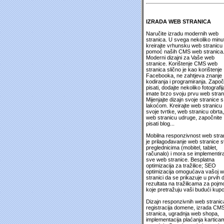
IZRADA WEB STRANICA
Naručite izradu modernih web
stranica. U svega nekoliko minu
kreirajte vrhunsku web stranicu
pomoć naših CMS web stranica
Moderni dizajni za Vaše web
stranice. Korištenje CMS web
stranica slično je kao korištenje
Facebooka, ne zahtjeva znanje
kodiranja i programiranja. Započ
pisati, dodajte nekoliko fotografija
imate brzo svoju prvu web stran
Mijenjajte dizajn svoje stranice s
lakoćom. Kreirajte web stranicu
svoje tvrtke, web stranicu obrta,
web stranicu udruge, započnite
pisati blog...
Mobilna responzivnost web stra
je prilagođavanje web stranice 
preglednicima (mobitel, tablet,
računalo) i mora se implementira
sve web stranice. Besplatna
optimizacija za tražilice; SEO
optimizacija omogućava vašoj 
stranici da se prikazuje u prvih 
rezultata na tražilicama za pojm
koje pretražuju vaši budući kupc
Dizajn responzivnih web stranic
registracija domene, izrada CM
stranica, ugradnja web shopa,
implementacija plaćanja kartica