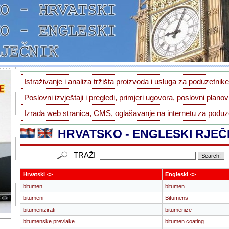
Istraživanje i analiza tržišta proizvoda i usluga za poduzetnike.
Poslovni izvještaji i pregledi, primjeri ugovora, poslovni planovi
Izrada web stranica, CMS, oglašavanje na internetu za poduze
HRVATSKO - ENGLESKI RJEČ
TRAŽI
Hrvatski <>
Engleski <>
bitumen
bitumen
bitumeni
Bitumens
bitumenizirati
bitumenize
bitumenske prevlake
bitumen coating