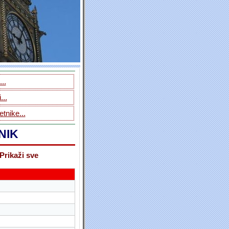
..
...
tnike...
NIK
Prikaži sve