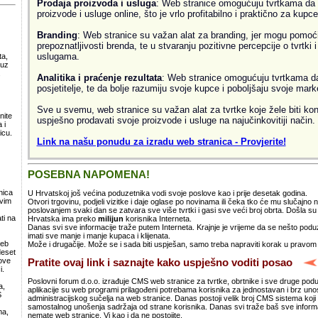
Prodaja proizvoda i usluga
: Web stranice omogućuju tvrtkama da 
proizvode i usluge online, što je vrlo profitabilno i praktično za kupce
Branding
: Web stranice su važan alat za branding, jer mogu pomoći
prepoznatljivosti brenda, te u stvaranju pozitivne percepcije o tvrtki 
uslugama.
ta,
 uz
.
Analitika i praćenje rezultata
: Web stranice omogućuju tvrtkama da 
posjetitelje, te da bolje razumiju svoje kupce i poboljšaju svoje mark
Sve u svemu, web stranice su važan alat za tvrtke koje žele biti kon
nite
uspješno prodavati svoje proizvode i usluge na najučinkovitiji način.
 i
icu.
Link na našu ponudu za izradu web stranica - Provjerite!
POSEBNA NAPOMENA!
nica
U Hrvatskoj još većina poduzetnika vodi svoje poslove kao i prije desetak godina.
svim
Otvori trgovinu, podjeli vizitke i daje oglase po novinama ili čeka tko će mu slučajno
poslovanjem svaki dan se zatvara sve više tvrtki i gasi sve veći broj obrta. Došla 
ti na
Hrvatska ima preko
milijun
korisnika Interneta.
Danas svi sve informacije traže putem Interneta. Krajnje je vrijeme da se nešto po
imati sve manje i manje kupaca i klijenata.
web
Može i drugačije. Može se i sada biti uspješan, samo treba napraviti korak u pravom
deset
ove
Pratite ovaj link i saznajte kako uspješno voditi posao
i.
Poslovni forum d.o.o. izrađuje CMS web stranice za tvrtke, obrtnike i sve druge pod
a,
aplikacije su web programi prilagođeni potrebama korisnika za jednostavan i brz un
S
administracijskog sučelja na web stranice. Danas postoji velik broj CMS sistema koji 
samostalnog unošenja sadržaja od strane korisnika. Danas svi traže baš sve informa
ma,
nemate web stranice, Vi kao i da ne postojite.