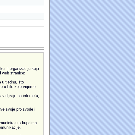
u ili organizaciju koja
ti web stranice:
 u tjednu, što
 u bilo koje vrijeme.
idljivije na internetu,
ve svoje proizvode i
municiraju s kupcima
omunikacije.