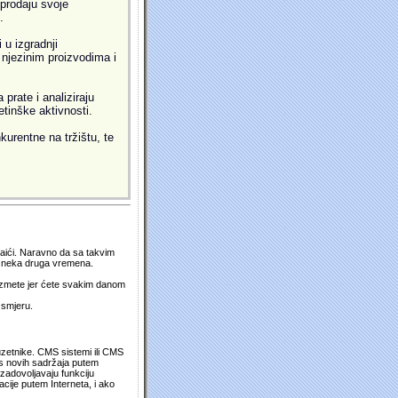
prodaju svoje
.
 u izgradnji
i njezinim proizvodima i
prate i analiziraju
etinške aktivnosti.
kurentne na tržištu, te
 naići. Naravno da sa takvim
su neka druga vremena.
duzmete jer ćete svakim danom
 smjeru.
uzetnike. CMS sistemi ili CMS
os novih sadržaja putem
zadovoljavaju funkciju
cije putem Interneta, i ako