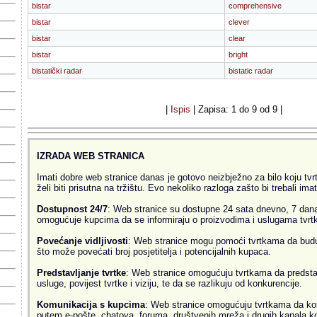
bistar
comprehensive
bistar
clever
bistar
clear
bistar
bright
bistatički radar
bistatic radar
|
Ispis
| Zapisa: 1 do 9 od 9 |
IZRADA WEB STRANICA
Imati dobre web stranice danas je gotovo neizbježno za bilo koju tvrtk
želi biti prisutna na tržištu. Evo nekoliko razloga zašto bi trebali ima
Dostupnost 24/7
: Web stranice su dostupne 24 sata dnevno, 7 dana
omogućuje kupcima da se informiraju o proizvodima i uslugama tvrtke
Povećanje vidljivosti
: Web stranice mogu pomoći tvrtkama da budu v
što može povećati broj posjetitelja i potencijalnih kupaca.
Predstavljanje tvrtke
: Web stranice omogućuju tvrtkama da predsta
usluge, povijest tvrtke i viziju, te da se razlikuju od konkurencije.
Komunikacija s kupcima
: Web stranice omogućuju tvrtkama da ko
putem e-pošte, chatova, foruma, društvenih mreža i drugih kanala k