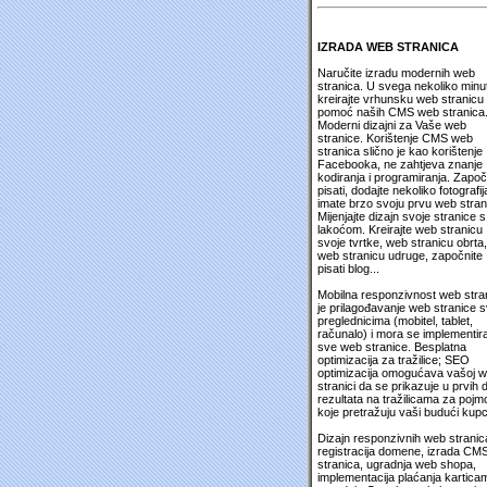
IZRADA WEB STRANICA
Naručite izradu modernih web
stranica. U svega nekoliko minu
kreirajte vrhunsku web stranicu
pomoć naših CMS web stranica
Moderni dizajni za Vaše web
stranice. Korištenje CMS web
stranica slično je kao korištenje
Facebooka, ne zahtjeva znanje
kodiranja i programiranja. Započ
pisati, dodajte nekoliko fotografija
imate brzo svoju prvu web stran
Mijenjajte dizajn svoje stranice s
lakoćom. Kreirajte web stranicu
svoje tvrtke, web stranicu obrta,
web stranicu udruge, započnite
pisati blog...
Mobilna responzivnost web stra
je prilagođavanje web stranice 
preglednicima (mobitel, tablet,
računalo) i mora se implementira
sve web stranice. Besplatna
optimizacija za tražilice; SEO
optimizacija omogućava vašoj 
stranici da se prikazuje u prvih 
rezultata na tražilicama za pojm
koje pretražuju vaši budući kupc
Dizajn responzivnih web stranic
registracija domene, izrada CM
stranica, ugradnja web shopa,
implementacija plaćanja kartica