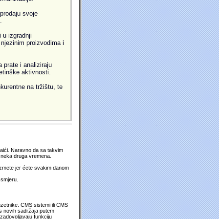
prodaju svoje
.
 u izgradnji
i njezinim proizvodima i
prate i analiziraju
etinške aktivnosti.
kurentne na tržištu, te
 naići. Naravno da sa takvim
su neka druga vremena.
duzmete jer ćete svakim danom
 smjeru.
uzetnike. CMS sistemi ili CMS
os novih sadržaja putem
zadovoljavaju funkciju