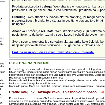
Prodaja proizvoda i usluga
: Web stranice omogućuju tvrtkama da 
proizvode i usluge online, što je vrlo profitabilno i praktično za kupce
Branding
: Web stranice su važan alat za branding, jer mogu pomoći
ta,
prepoznatljivosti brenda, te u stvaranju pozitivne percepcije o tvrtki 
 uz
uslugama.
.
Analitika i praćenje rezultata
: Web stranice omogućuju tvrtkama da 
posjetitelje, te da bolje razumiju svoje kupce i poboljšaju svoje mark
nite
 i
Sve u svemu, web stranice su važan alat za tvrtke koje žele biti kon
icu.
uspješno prodavati svoje proizvode i usluge na najučinkovitiji način.
Link na našu ponudu za izradu web stranica - Provjerite!
POSEBNA NAPOMENA!
nica
svim
U Hrvatskoj još većina poduzetnika vodi svoje poslove kao i prije desetak godina.
Otvori trgovinu, podjeli vizitke i daje oglase po novinama ili čeka tko će mu slučajno
ti na
poslovanjem svaki dan se zatvara sve više tvrtki i gasi sve veći broj obrta. Došla 
Hrvatska ima preko
milijun
korisnika Interneta.
Danas svi sve informacije traže putem Interneta. Krajnje je vrijeme da se nešto po
web
imati sve manje i manje kupaca i klijenata.
deset
Može i drugačije. Može se i sada biti uspješan, samo treba napraviti korak u pravom
ove
i.
Pratite ovaj link i saznajte kako uspješno voditi posao
a,
S
Poslovni forum d.o.o. izrađuje CMS web stranice za tvrtke, obrtnike i sve druge pod
aplikacije su web programi prilagođeni potrebama korisnika za jednostavan i brz un
ma,
administracijskog sučelja na web stranice. Danas postoji velik broj CMS sistema koji 