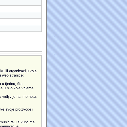
u ili organizaciju koja
ti web stranice:
 u tjednu, što
 u bilo koje vrijeme.
idljivije na internetu,
ve svoje proizvode i
municiraju s kupcima
omunikacije.