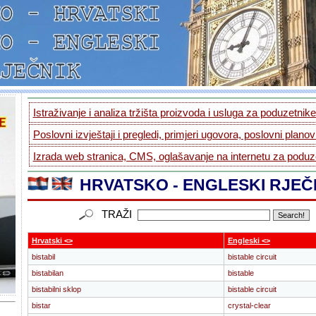
Istraživanje i analiza tržišta proizvoda i usluga za poduzetnike.
Poslovni izvještaji i pregledi, primjeri ugovora, poslovni planovi
Izrada web stranica, CMS, oglašavanje na internetu za poduze
HRVATSKO - ENGLESKI RJEČ
TRAŽI
Hrvatski <>
Engleski <>
bistabil
bistable circuit
bistabilan
bistable
bistabilni sklop
bistable circuit
bistar
crystal-clear