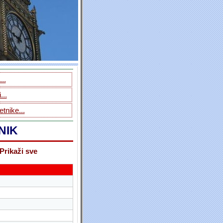
..
...
tnike...
NIK
Prikaži sve