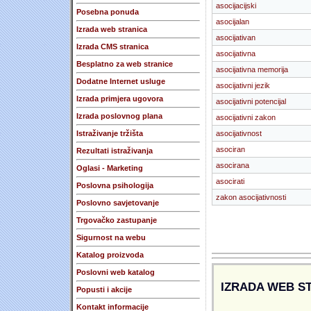
asocijacijski
Posebna ponuda
asocijalan
Izrada web stranica
asocijativan
Izrada CMS stranica
asocijativna
Besplatno za web stranice
asocijativna memorija
Dodatne Internet usluge
asocijativni jezik
Izrada primjera ugovora
asocijativni potencijal
Izrada poslovnog plana
asocijativni zakon
Istraživanje tržišta
asocijativnost
asociran
Rezultati istraživanja
asocirana
Oglasi - Marketing
asocirati
Poslovna psihologija
zakon asocijativnosti
Poslovno savjetovanje
Trgovačko zastupanje
Sigurnost na webu
Katalog proizvoda
Poslovni web katalog
IZRADA WEB S
Popusti i akcije
Kontakt informacije