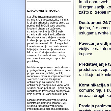
Imati dobre web s
ili organizaciju k
IZRADA WEB STRANICA
zašto bi trebali i
Naručite izradu modernih web
stranica. U svega nekoliko minuta,
Dostupnost 24/7
kreirajte vrhunsku web stranicu uz
pomoć naših CMS web stranica.
tjednu, što omogu
Moderni dizajni za Vaše web
stranice. Korištenje CMS web
uslugama tvrtke u
stranica slično je kao korištenje
Facebooka, ne zahtjeva znanje
kodiranja i programiranja. Započnite
Povećanje vidlji
pisati, dodajte nekoliko fotografija i
imate brzo svoju prvu web stranicu.
vidljivije na inte
Mijenjajte dizajn svoje stranice s
lakoćom. Kreirajte web stranicu
kupaca.
svoje tvrtke, web stranicu obrta,
web stranicu udruge, započnite
pisati blog...
Predstavljanje t
Mobilna responzivnost web stranica
predstave svoje pr
je prilagođavanje web stranice svim
preglednicima (mobitel, tablet,
razlikuju od konk
računalo) i mora se implementirati na
sve web stranice. Besplatna
optimizacija za tražilice; SEO
Komunikacija s
optimizacija omogućava vašoj web
stranici da se prikazuje u prvih deset
komuniciraju s k
rezultata na tražilicama za pojmove
koje pretražuju vaši budući kupci.
mreža i drugih k
Dizajn responzivnih web stranica,
registracija domene, izrada CMS
Prodaja proizvo
stranica, ugradnja web shopa,
implementacija plaćanja karticama,
prodaju svoje proi