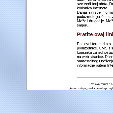
sve veći broj obrta.
korisnika Interneta.
Danas svi sve informac
poduzmete jer ćete sv
Može i drugačije. Mož
smjeru.
Pratite ovaj li
Poslovni forum d.o.o. 
poduzetnike. CMS sist
korisnika za jednosta
na web stranice. Dana
samostalnog unošenja 
informacije putem Inte
Poslovni forum d.o.
Internet usluge, poslovne usluge, ogl