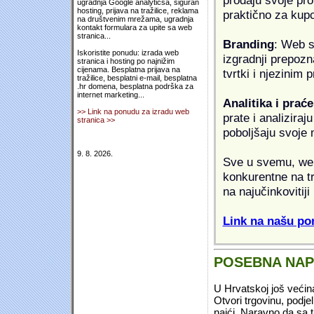
ugradnja Google analyticsa, siguran
hosting, prijava na tražilice, reklama
praktično za kup
na društvenim mrežama, ugradnja
kontakt formulara za upite sa web
stranica...
Branding
: Web s
Iskoristite ponudu: izrada web
izgradnji prepozna
stranica i hosting po najnižim
cijenama. Besplatna prijava na
tvrtki i njezinim
tražilice, besplatni e-mail, besplatna
.hr domena, besplatna podrška za
internet marketing...
Analitika i praće
>> Link na ponudu za izradu web
prate i analiziraj
stranica >>
poboljšaju svoje 
9. 8. 2026.
Sve u svemu, web 
konkurentne na tr
na najučinkovitiji
Link na našu pon
POSEBNA NA
U Hrvatskoj još većin
Otvori trgovinu, podje
naići. Naravno da sa 