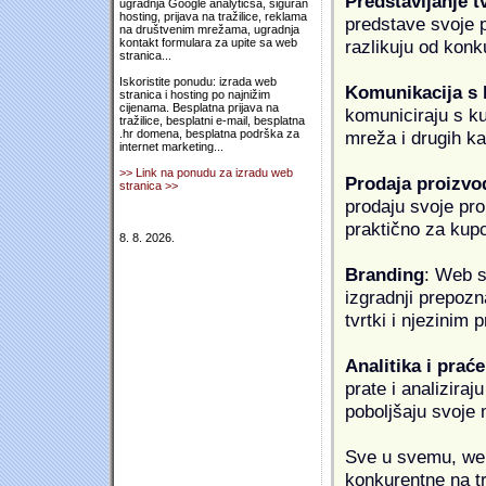
Predstavljanje t
ugradnja Google analyticsa, siguran
hosting, prijava na tražilice, reklama
predstave svoje pr
na društvenim mrežama, ugradnja
razlikuju od konk
kontakt formulara za upite sa web
stranica...
Iskoristite ponudu: izrada web
Komunikacija s
stranica i hosting po najnižim
cijenama. Besplatna prijava na
komuniciraju s k
tražilice, besplatni e-mail, besplatna
mreža i drugih k
.hr domena, besplatna podrška za
internet marketing...
>> Link na ponudu za izradu web
Prodaja proizvo
stranica >>
prodaju svoje proi
praktično za kup
8. 8. 2026.
Branding
: Web s
izgradnji prepozna
tvrtki i njezinim
Analitika i praće
prate i analiziraj
poboljšaju svoje 
Sve u svemu, web 
konkurentne na tr