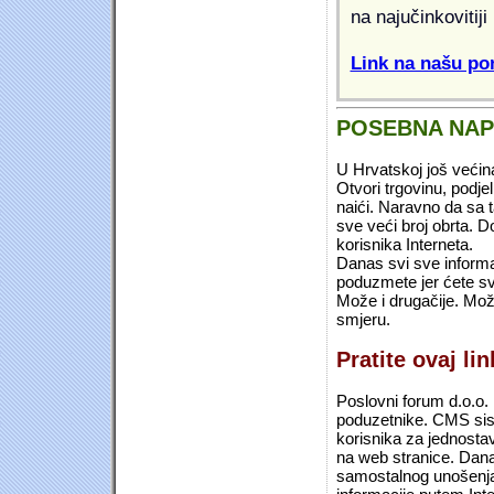
na najučinkovitiji
Link na našu pon
POSEBNA NA
U Hrvatskoj još većin
Otvori trgovinu, podje
naići. Naravno da sa 
sve veći broj obrta.
korisnika Interneta.
Danas svi sve informac
poduzmete jer ćete sv
Može i drugačije. Mož
smjeru.
Pratite ovaj li
Poslovni forum d.o.o. 
poduzetnike. CMS sist
korisnika za jednosta
na web stranice. Dana
samostalnog unošenja 