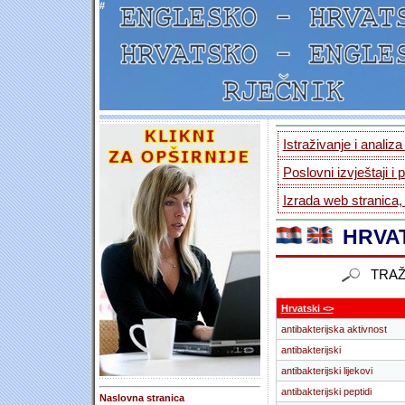
#
Istraživanje i analiz
Poslovni izvještaji i 
Izrada web stranica,
HRVAT
TRAŽ
Hrvatski <>
antibakterijska aktivnost
antibakterijski
antibakterijski lijekovi
antibakterijski peptidi
Naslovna stranica