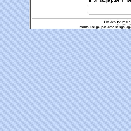
informacije putem Inte
Poslovni forum d.o.
Internet usluge, poslovne usluge, ogl