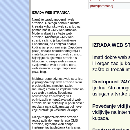
protivporemećaj
IZRADA WEB STRANICA
Naručite izradu modernih web
stranica. U svega nekoliko minuta,
kreirajte vrhunsku web stranicu uz
pomoć naših CMS web stranica.
Moderni dizajni za Vaše web
stranice. Korištenje CMS web
stranica slično je kao korištenje
IZRADA WEB S
Facebooka, ne zahtjeva znanje
kodiranja i programiranja. Započnite
pisati, dodajte nekoliko fotografija i
imate brzo svoju prvu web stranicu.
Imati dobre web s
Mijenjajte dizajn svoje stranice s
lakoćom. Kreirajte web stranicu
ili organizaciju k
svoje tvrtke, web stranicu obrta,
zašto bi trebali i
web stranicu udruge, započnite
pisati blog...
Mobilna responzivnost web stranica
Dostupnost 24/7
je prilagođavanje web stranice svim
preglednicima (mobitel, tablet,
tjednu, što omogu
računalo) i mora se implementirati na
uslugama tvrtke u
sve web stranice. Besplatna
optimizacija za tražilice; SEO
optimizacija omogućava vašoj web
stranici da se prikazuje u prvih deset
Povećanje vidlji
rezultata na tražilicama za pojmove
koje pretražuju vaši budući kupci.
vidljivije na inte
kupaca.
Dizajn responzivnih web stranica,
registracija domene, izrada CMS
stranica, ugradnja web shopa,
implementacija plaćanja karticama,