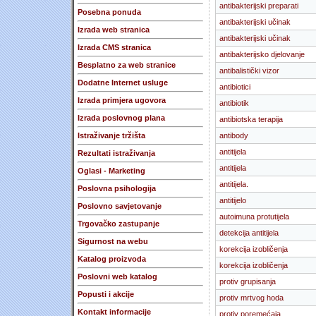
antibakterijski preparati
Posebna ponuda
antibakterijski učinak
Izrada web stranica
antibakterijski učinak
Izrada CMS stranica
antibakterijsko djelovanje
Besplatno za web stranice
antibalistički vizor
Dodatne Internet usluge
antibiotici
Izrada primjera ugovora
antibiotik
Izrada poslovnog plana
antibiotska terapija
Istraživanje tržišta
antibody
antitijela
Rezultati istraživanja
antitijela
Oglasi - Marketing
antitijela.
Poslovna psihologija
antitijelo
Poslovno savjetovanje
autoimuna protutijela
Trgovačko zastupanje
detekcija antitijela
Sigurnost na webu
korekcija izobličenja
Katalog proizvoda
korekcija izobličenja
Poslovni web katalog
protiv grupisanja
Popusti i akcije
protiv mrtvog hoda
Kontakt informacije
protiv poremećaja