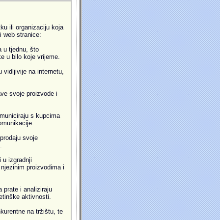
u ili organizaciju koja
ti web stranice:
 u tjednu, što
 u bilo koje vrijeme.
idljivije na internetu,
ve svoje proizvode i
municiraju s kupcima
omunikacije.
prodaju svoje
.
 u izgradnji
i njezinim proizvodima i
prate i analiziraju
etinške aktivnosti.
kurentne na tržištu, te