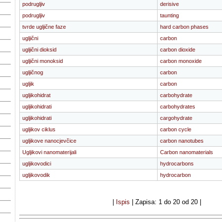
podrugljiv
derisive
podrugljiv
taunting
tvrde ugljične faze
hard carbon phases
ugljični
carbon
ugljični dioksid
carbon dioxide
ugljični monoksid
carbon monoxide
ugljičnog
carbon
ugljik
carbon
ugljikohidrat
carbohydrate
ugljikohidrati
carbohydrates
ugljikohidrati
cargohydrate
ugljikov ciklus
carbon cycle
ugljikove nanocjevčice
carbon nanotubes
Ugljikovi nanomaterijali
Carbon nanomaterials
ugljikovodici
hydrocarbons
ugljikovodik
hydrocarbon
|
Ispis
| Zapisa: 1 do 20 od 20 |