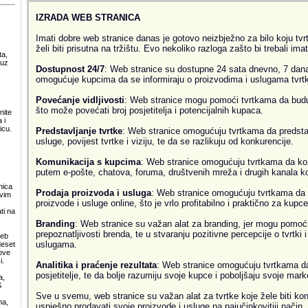
IZRADA WEB STRANICA
Imati dobre web stranice danas je gotovo neizbježno za bilo koju tvrtk
želi biti prisutna na tržištu. Evo nekoliko razloga zašto bi trebali ima
ta,
 uz
Dostupnost 24/7
: Web stranice su dostupne 24 sata dnevno, 7 dana
.
omogućuje kupcima da se informiraju o proizvodima i uslugama tvrtke
Povećanje vidljivosti
: Web stranice mogu pomoći tvrtkama da budu v
što može povećati broj posjetitelja i potencijalnih kupaca.
nite
 i
icu.
Predstavljanje tvrtke
: Web stranice omogućuju tvrtkama da predsta
usluge, povijest tvrtke i viziju, te da se razlikuju od konkurencije.
Komunikacija s kupcima
: Web stranice omogućuju tvrtkama da ko
putem e-pošte, chatova, foruma, društvenih mreža i drugih kanala k
nica
Prodaja proizvoda i usluga
: Web stranice omogućuju tvrtkama da 
svim
proizvode i usluge online, što je vrlo profitabilno i praktično za kupce
ti na
Branding
: Web stranice su važan alat za branding, jer mogu pomoći
prepoznatljivosti brenda, te u stvaranju pozitivne percepcije o tvrtki 
web
uslugama.
deset
ove
i.
Analitika i praćenje rezultata
: Web stranice omogućuju tvrtkama da 
posjetitelje, te da bolje razumiju svoje kupce i poboljšaju svoje mark
a,
S
Sve u svemu, web stranice su važan alat za tvrtke koje žele biti kon
ma,
uspješno prodavati svoje proizvode i usluge na najučinkovitiji način.