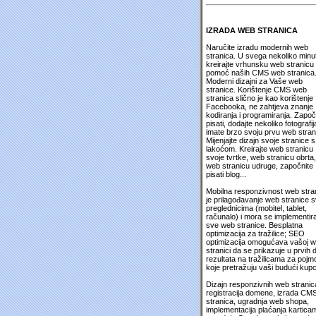
IZRADA WEB STRANICA
Naručite izradu modernih web
stranica. U svega nekoliko minu
kreirajte vrhunsku web stranicu
pomoć naših CMS web stranica
Moderni dizajni za Vaše web
stranice. Korištenje CMS web
stranica slično je kao korištenje
Facebooka, ne zahtjeva znanje
kodiranja i programiranja. Započ
pisati, dodajte nekoliko fotografija
imate brzo svoju prvu web stran
Mijenjajte dizajn svoje stranice s
lakoćom. Kreirajte web stranicu
svoje tvrtke, web stranicu obrta,
web stranicu udruge, započnite
pisati blog...
Mobilna responzivnost web stra
je prilagođavanje web stranice 
preglednicima (mobitel, tablet,
računalo) i mora se implementira
sve web stranice. Besplatna
optimizacija za tražilice; SEO
optimizacija omogućava vašoj 
stranici da se prikazuje u prvih 
rezultata na tražilicama za pojm
koje pretražuju vaši budući kupc
Dizajn responzivnih web stranic
registracija domene, izrada CM
stranica, ugradnja web shopa,
implementacija plaćanja kartica