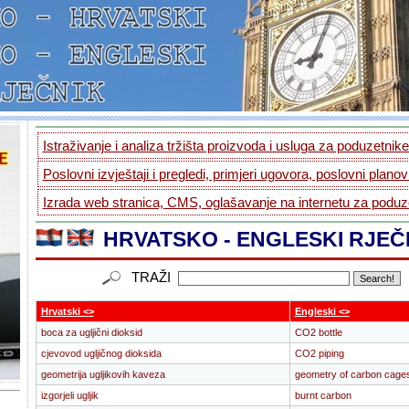
Istraživanje i analiza tržišta proizvoda i usluga za poduzetnike.
Poslovni izvještaji i pregledi, primjeri ugovora, poslovni planovi
Izrada web stranica, CMS, oglašavanje na internetu za poduze
HRVATSKO - ENGLESKI RJEČ
TRAŽI
Hrvatski <>
Engleski <>
boca za ugljični dioksid
CO2 bottle
cjevovod ugljičnog dioksida
CO2 piping
geometrija ugljikovih kaveza
geometry of carbon cage
izgorjeli ugljik
burnt carbon