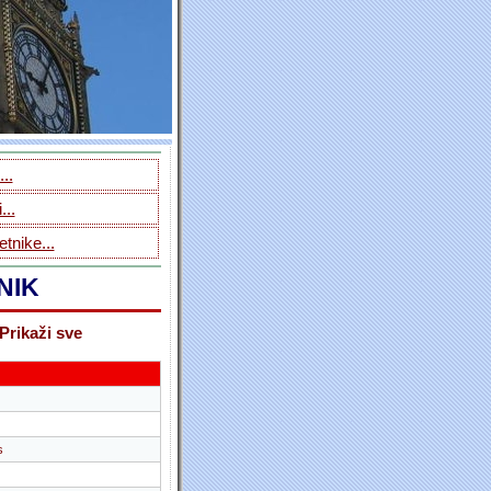
..
...
tnike...
NIK
Prikaži sve
s