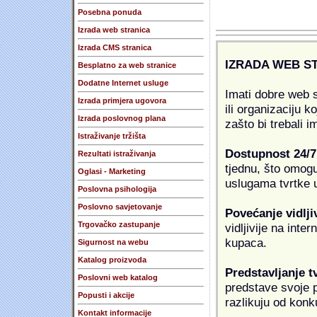
Posebna ponuda
Izrada web stranica
Izrada CMS stranica
IZRADA WEB S
Besplatno za web stranice
Dodatne Internet usluge
Imati dobre web s
Izrada primjera ugovora
ili organizaciju k
Izrada poslovnog plana
zašto bi trebali i
Istraživanje tržišta
Dostupnost 24/7
Rezultati istraživanja
tjednu, što omogu
Oglasi - Marketing
uslugama tvrtke u
Poslovna psihologija
Poslovno savjetovanje
Povećanje vidlji
Trgovačko zastupanje
vidljivije na inte
kupaca.
Sigurnost na webu
Katalog proizvoda
Predstavljanje t
Poslovni web katalog
predstave svoje pr
Popusti i akcije
razlikuju od konk
Kontakt informacije