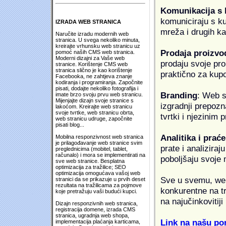
Komunikacija s
komuniciraju s k
IZRADA WEB STRANICA
mreža i drugih k
Naručite izradu modernih web
stranica. U svega nekoliko minuta,
kreirajte vrhunsku web stranicu uz
Prodaja proizvo
pomoć naših CMS web stranica.
Moderni dizajni za Vaše web
prodaju svoje proi
stranice. Korištenje CMS web
stranica slično je kao korištenje
praktično za kup
Facebooka, ne zahtjeva znanje
kodiranja i programiranja. Započnite
pisati, dodajte nekoliko fotografija i
Branding
: Web s
imate brzo svoju prvu web stranicu.
Mijenjajte dizajn svoje stranice s
izgradnji prepozna
lakoćom. Kreirajte web stranicu
svoje tvrtke, web stranicu obrta,
tvrtki i njezinim
web stranicu udruge, započnite
pisati blog...
Analitika i praće
Mobilna responzivnost web stranica
je prilagođavanje web stranice svim
prate i analiziraj
preglednicima (mobitel, tablet,
računalo) i mora se implementirati na
poboljšaju svoje 
sve web stranice. Besplatna
optimizacija za tražilice; SEO
optimizacija omogućava vašoj web
Sve u svemu, web 
stranici da se prikazuje u prvih deset
rezultata na tražilicama za pojmove
konkurentne na tr
koje pretražuju vaši budući kupci.
na najučinkovitiji
Dizajn responzivnih web stranica,
registracija domene, izrada CMS
stranica, ugradnja web shopa,
Link na našu pon
implementacija plaćanja karticama,