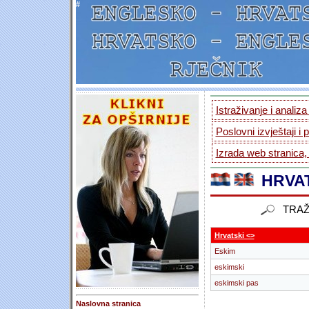
#
Istraživanje i analiz
Poslovni izvještaji i 
Izrada web stranica,
HRVAT
TRAŽ
Hrvatski <>
Eskim
eskimski
eskimski pas
Naslovna stranica