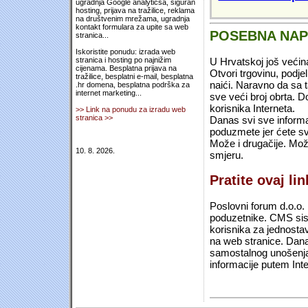
ugradnja Google analyticsa, siguran
hosting, prijava na tražilice, reklama
na društvenim mrežama, ugradnja
kontakt formulara za upite sa web
POSEBNA NA
stranica...
Iskoristite ponudu: izrada web
U Hrvatskoj još većin
stranica i hosting po najnižim
cijenama. Besplatna prijava na
Otvori trgovinu, podje
tražilice, besplatni e-mail, besplatna
naići. Naravno da sa 
.hr domena, besplatna podrška za
internet marketing...
sve veći broj obrta.
korisnika Interneta.
>> Link na ponudu za izradu web
stranica >>
Danas svi sve informac
poduzmete jer ćete sv
Može i drugačije. Mož
10. 8. 2026.
smjeru.
Pratite ovaj li
Poslovni forum d.o.o. 
poduzetnike. CMS sist
korisnika za jednosta
na web stranice. Dana
samostalnog unošenja 
informacije putem Inte