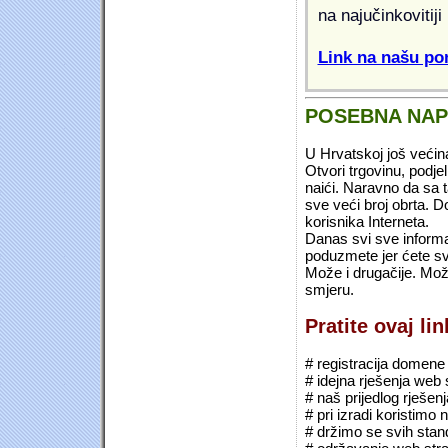
na najučinkovitiji
Link na našu pon
POSEBNA NA
U Hrvatskoj još većin
Otvori trgovinu, podje
naići. Naravno da sa 
sve veći broj obrta.
korisnika Interneta.
Danas svi sve informac
poduzmete jer ćete sv
Može i drugačije. Mož
smjeru.
Pratite ovaj li
# registracija domene (*
# idejna rješenja web 
# naš prijedlog rješen
# pri izradi koristimo
# držimo se svih sta