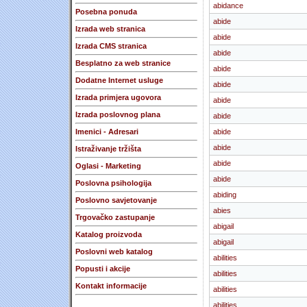
abidance
Posebna ponuda
abide
Izrada web stranica
abide
Izrada CMS stranica
abide
Besplatno za web stranice
abide
Dodatne Internet usluge
abide
Izrada primjera ugovora
abide
Izrada poslovnog plana
abide
Imenici - Adresari
abide
abide
Istraživanje tržišta
abide
Oglasi - Marketing
abide
Poslovna psihologija
abiding
Poslovno savjetovanje
abies
Trgovačko zastupanje
abigail
Katalog proizvoda
abigail
Poslovni web katalog
abilities
Popusti i akcije
abilities
Kontakt informacije
abilities
abilities