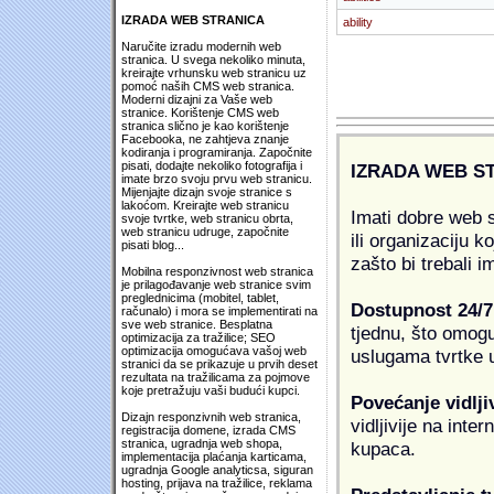
IZRADA WEB STRANICA
ability
Naručite izradu modernih web
stranica. U svega nekoliko minuta,
kreirajte vrhunsku web stranicu uz
pomoć naših CMS web stranica.
Moderni dizajni za Vaše web
stranice. Korištenje CMS web
stranica slično je kao korištenje
Facebooka, ne zahtjeva znanje
kodiranja i programiranja. Započnite
pisati, dodajte nekoliko fotografija i
IZRADA WEB S
imate brzo svoju prvu web stranicu.
Mijenjajte dizajn svoje stranice s
lakoćom. Kreirajte web stranicu
Imati dobre web s
svoje tvrtke, web stranicu obrta,
web stranicu udruge, započnite
ili organizaciju k
pisati blog...
zašto bi trebali i
Mobilna responzivnost web stranica
je prilagođavanje web stranice svim
preglednicima (mobitel, tablet,
Dostupnost 24/7
računalo) i mora se implementirati na
sve web stranice. Besplatna
tjednu, što omogu
optimizacija za tražilice; SEO
optimizacija omogućava vašoj web
uslugama tvrtke u
stranici da se prikazuje u prvih deset
rezultata na tražilicama za pojmove
koje pretražuju vaši budući kupci.
Povećanje vidlji
Dizajn responzivnih web stranica,
vidljivije na inte
registracija domene, izrada CMS
stranica, ugradnja web shopa,
kupaca.
implementacija plaćanja karticama,
ugradnja Google analyticsa, siguran
hosting, prijava na tražilice, reklama