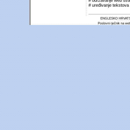
# održavanje web stra
# uređivanje tekstova 
ENGLESKO HRVATS
Poslovni rječnik na we