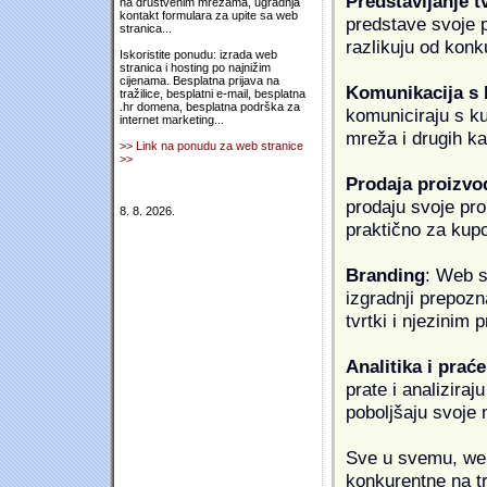
Predstavljanje t
na društvenim mrežama, ugradnja
kontakt formulara za upite sa web
predstave svoje pr
stranica...
razlikuju od konk
Iskoristite ponudu: izrada web
stranica i hosting po najnižim
cijenama. Besplatna prijava na
Komunikacija s
tražilice, besplatni e-mail, besplatna
.hr domena, besplatna podrška za
komuniciraju s k
internet marketing...
mreža i drugih k
>> Link na ponudu za web stranice
>>
Prodaja proizvo
prodaju svoje proi
8. 8. 2026.
praktično za kup
Branding
: Web s
izgradnji prepozna
tvrtki i njezinim
Analitika i praće
prate i analiziraj
poboljšaju svoje 
Sve u svemu, web 
konkurentne na tr