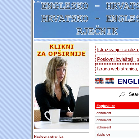
CMS
Istraživanje i analiz
Poslovni izvještaji i 
Izrada web stranica,
ENGLE
Sear
Engleski <>
abhorrent
abhorrent
abhorrent
abidance
Naslovna stranica