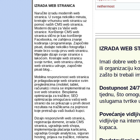
IZRADA WEB STRANICA
nethermost
Naručite izradu modernih web
stranica. U svega nekoliko minuta,
kreirajte vrhunsku web stranicu uz
pomoć naših CMS web stranica.
Moderni dizajni za Vaše web
stranice. Korištenje CMS web
stranica slično je kao korištenje
Facebooka, ne zahtjeva znanje
kodiranja i programiranja. Započnite
pisati, dodajte nekoliko fotografija i
IZRADA WEB S
imate brzo svoju prvu web stranicu.
Mijenjajte dizajn svoje stranice s
lakoćom. Kreirajte web stranicu
Imati dobre web s
svoje tvrtke, web stranicu obrta,
web stranicu udruge, započnite
ili organizaciju k
pisati blog...
zašto bi trebali i
Mobilna responzivnost web stranica
je prilagođavanje web stranice svim
preglednicima (mobitel, tablet,
Dostupnost 24/7
računalo) i mora se implementirati na
sve web stranice. Besplatna
tjednu, što omogu
optimizacija za tražilice; SEO
optimizacija omogućava vašoj web
uslugama tvrtke u
stranici da se prikazuje u prvih deset
rezultata na tražilicama za pojmove
koje pretražuju vaši budući kupci.
Povećanje vidlji
Dizajn responzivnih web stranica,
vidljivije na inte
registracija domene, izrada CMS
stranica, ugradnja web shopa,
kupaca.
implementacija plaćanja karticama,
ugradnja Google analyticsa, siguran
hosting, prijava na tražilice, reklama