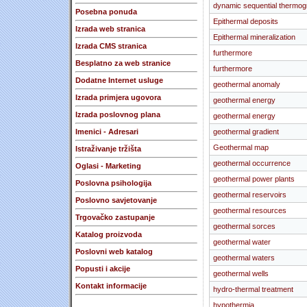
dynamic sequential thermo
Posebna ponuda
Epithermal deposits
Izrada web stranica
Epithermal mineralization
Izrada CMS stranica
furthermore
Besplatno za web stranice
furthermore
Dodatne Internet usluge
geothermal anomaly
Izrada primjera ugovora
geothermal energy
Izrada poslovnog plana
geothermal energy
Imenici - Adresari
geothermal gradient
Geothermal map
Istraživanje tržišta
geothermal occurrence
Oglasi - Marketing
geothermal power plants
Poslovna psihologija
geothermal reservoirs
Poslovno savjetovanje
geothermal resources
Trgovačko zastupanje
geothermal sorces
Katalog proizvoda
geothermal water
Poslovni web katalog
geothermal waters
Popusti i akcije
geothermal wells
Kontakt informacije
hydro-thermal treatment
hypothermia