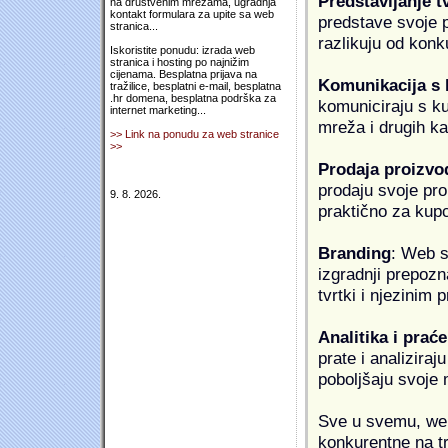
Predstavljanje t
na društvenim mrežama, ugradnja
kontakt formulara za upite sa web
predstave svoje pr
stranica...
razlikuju od konk
Iskoristite ponudu: izrada web
stranica i hosting po najnižim
cijenama. Besplatna prijava na
Komunikacija s
tražilice, besplatni e-mail, besplatna
.hr domena, besplatna podrška za
komuniciraju s k
internet marketing...
mreža i drugih k
>> Link na ponudu za web stranice
>>
Prodaja proizvo
prodaju svoje proi
9. 8. 2026.
praktično za kup
Branding
: Web s
izgradnji prepozna
tvrtki i njezinim
Analitika i praće
prate i analiziraj
poboljšaju svoje 
Sve u svemu, web 
konkurentne na tr