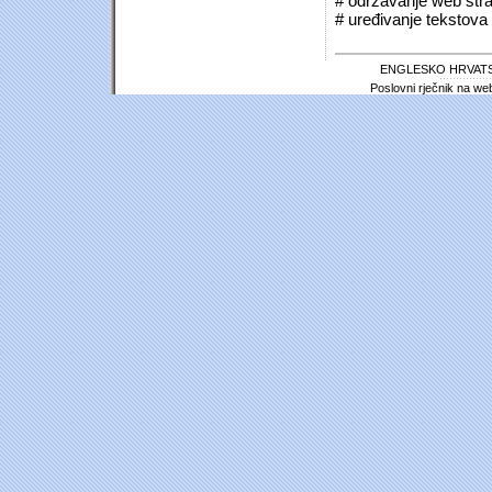
# održavanje web stra
# uređivanje tekstova 
ENGLESKO HRVATS
Poslovni rječnik na we