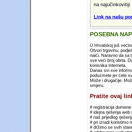
na najučinkovitiji
Link na našu pon
POSEBNA NA
U Hrvatskoj još većin
Otvori trgovinu, podje
naići. Naravno da sa 
sve veći broj obrta.
korisnika Interneta.
Danas svi sve informac
poduzmete jer ćete sv
Može i drugačije. Mož
smjeru.
Pratite ovaj li
# registracija domene (*
# idejna rješenja web 
# naš prijedlog rješen
# pri izradi koristimo
# držimo se svih sta