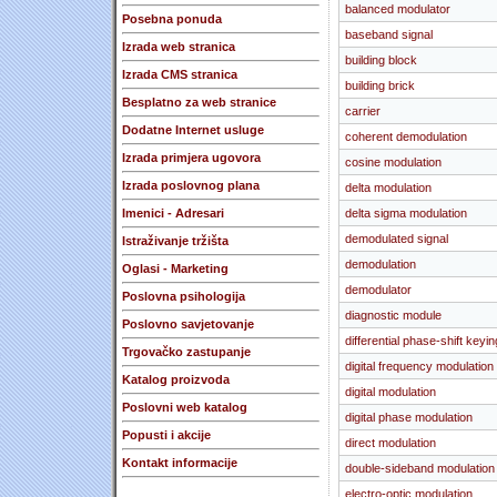
balanced modulator
Posebna ponuda
baseband signal
Izrada web stranica
building block
Izrada CMS stranica
building brick
Besplatno za web stranice
carrier
Dodatne Internet usluge
coherent demodulation
Izrada primjera ugovora
cosine modulation
Izrada poslovnog plana
delta modulation
Imenici - Adresari
delta sigma modulation
demodulated signal
Istraživanje tržišta
demodulation
Oglasi - Marketing
demodulator
Poslovna psihologija
diagnostic module
Poslovno savjetovanje
differential phase-shift keyin
Trgovačko zastupanje
digital frequency modulation
Katalog proizvoda
digital modulation
Poslovni web katalog
digital phase modulation
Popusti i akcije
direct modulation
Kontakt informacije
double-sideband modulation
electro-optic modulation