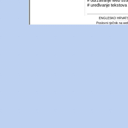
# održavanje web stra
# uređivanje tekstova 
ENGLESKO HRVATS
Poslovni rječnik na we