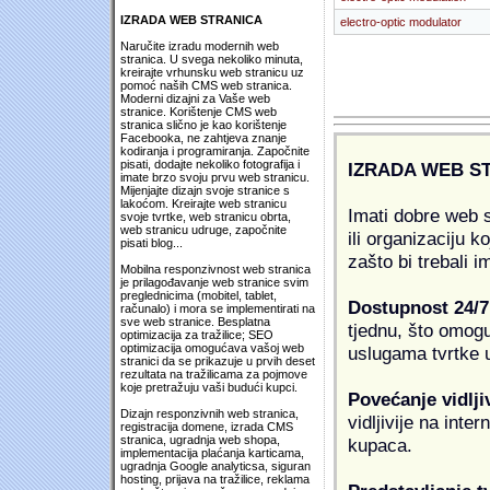
IZRADA WEB STRANICA
electro-optic modulator
Naručite izradu modernih web
stranica. U svega nekoliko minuta,
kreirajte vrhunsku web stranicu uz
pomoć naših CMS web stranica.
Moderni dizajni za Vaše web
stranice. Korištenje CMS web
stranica slično je kao korištenje
Facebooka, ne zahtjeva znanje
kodiranja i programiranja. Započnite
pisati, dodajte nekoliko fotografija i
IZRADA WEB S
imate brzo svoju prvu web stranicu.
Mijenjajte dizajn svoje stranice s
lakoćom. Kreirajte web stranicu
Imati dobre web s
svoje tvrtke, web stranicu obrta,
web stranicu udruge, započnite
ili organizaciju k
pisati blog...
zašto bi trebali i
Mobilna responzivnost web stranica
je prilagođavanje web stranice svim
preglednicima (mobitel, tablet,
Dostupnost 24/7
računalo) i mora se implementirati na
sve web stranice. Besplatna
tjednu, što omogu
optimizacija za tražilice; SEO
optimizacija omogućava vašoj web
uslugama tvrtke u
stranici da se prikazuje u prvih deset
rezultata na tražilicama za pojmove
koje pretražuju vaši budući kupci.
Povećanje vidlji
Dizajn responzivnih web stranica,
vidljivije na inte
registracija domene, izrada CMS
stranica, ugradnja web shopa,
kupaca.
implementacija plaćanja karticama,
ugradnja Google analyticsa, siguran
hosting, prijava na tražilice, reklama