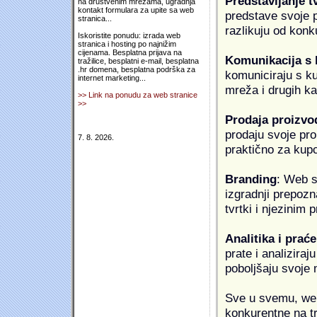
Predstavljanje t
na društvenim mrežama, ugradnja
kontakt formulara za upite sa web
predstave svoje pr
stranica...
razlikuju od konk
Iskoristite ponudu: izrada web
stranica i hosting po najnižim
cijenama. Besplatna prijava na
Komunikacija s
tražilice, besplatni e-mail, besplatna
.hr domena, besplatna podrška za
komuniciraju s k
internet marketing...
mreža i drugih k
>> Link na ponudu za web stranice
>>
Prodaja proizvo
prodaju svoje proi
7. 8. 2026.
praktično za kup
Branding
: Web s
izgradnji prepozna
tvrtki i njezinim
Analitika i praće
prate i analiziraj
poboljšaju svoje 
Sve u svemu, web 
konkurentne na tr