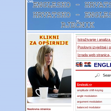
CMS
Istraživanje i analiz
Poslovni izvještaji i 
Izrada web stranica,
ENGLE
Sear
Engleski <>
amplitude shift-keying
angle modulation
argument modulation
balanced modulator
Naslovna stranica