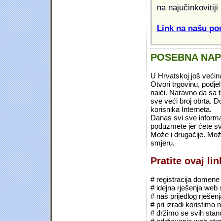
na najučinkovitiji
Link na našu pon
POSEBNA NA
U Hrvatskoj još većin
Otvori trgovinu, podje
naići. Naravno da sa 
sve veći broj obrta.
korisnika Interneta.
Danas svi sve informac
poduzmete jer ćete sv
Može i drugačije. Mož
smjeru.
Pratite ovaj li
# registracija domene (*
# idejna rješenja web 
# naš prijedlog rješen
# pri izradi koristimo
# držimo se svih sta