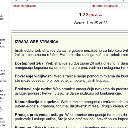
direct integration
direktna integracija
1
2
3
[Next >>
ta,
 uz
.
Words: 1 to 25 of 53
nite
IZRADA WEB STRANICA
 i
icu.
Imati dobre web stranice danas je gotovo neizbježno za bilo koju tvrtk
želi biti prisutna na tržištu. Evo nekoliko razloga zašto bi trebali ima
Dostupnost 24/7
: Web stranice su dostupne 24 sata dnevno, 7 dana
omogućuje kupcima da se informiraju o proizvodima i uslugama tvrtke
nica
svim
Povećanje vidljivosti
: Web stranice mogu pomoći tvrtkama da budu v
što može povećati broj posjetitelja i potencijalnih kupaca.
ti na
Predstavljanje tvrtke
: Web stranice omogućuju tvrtkama da predsta
web
usluge, povijest tvrtke i viziju, te da se razlikuju od konkurencije.
deset
ove
i.
Komunikacija s kupcima
: Web stranice omogućuju tvrtkama da ko
putem e-pošte, chatova, foruma, društvenih mreža i drugih kanala k
a,
S
Prodaja proizvoda i usluga
: Web stranice omogućuju tvrtkama da 
ma,
proizvode i usluge online, što je vrlo profitabilno i praktično za kupce
uran
lama
Branding
: Web stranice su važan alat za branding, jer mogu pomoći