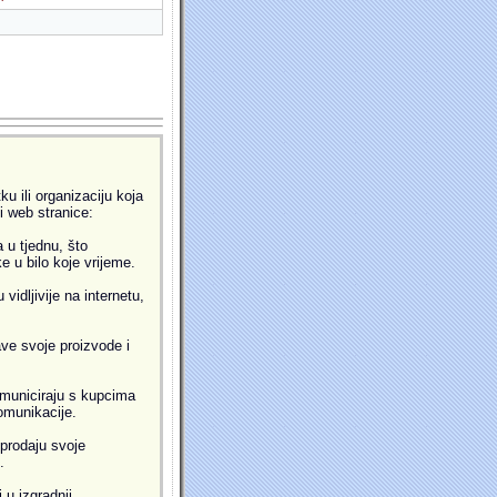
u ili organizaciju koja
ti web stranice:
 u tjednu, što
 u bilo koje vrijeme.
idljivije na internetu,
ve svoje proizvode i
municiraju s kupcima
omunikacije.
prodaju svoje
.
 u izgradnji