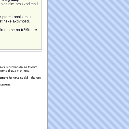
i njezinim proizvodima i
prate i analiziraju
etinške aktivnosti.
kurentne na tržištu, te
 naići. Naravno da sa takvim
su neka druga vremena.
duzmete jer ćete svakim danom
 smjeru.