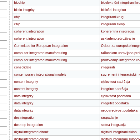
biochip
bioelektrični integrirani kr
biotic integrity
biološki integritet
chip
integrirani krug
chip
integrirani sklop
coherent integration
koherentna integracija
coherent integration
usklađeno združivanje
Committee for European Integration
Odbor za europske integr
computer integrated manufacturing
računalom upravljana pro
computer integrated manufacturing
proizvodnja integrirana r
consolidate
integrirati
contemporary integrational models
suvremeni integracijski m
content integrity
cjelovitost sadržaja
content integrity
integritet sadržaja
data integrity
cjelovitost podataka
data integrity
integritet podataka
data integrity
nepovredivost podataka
desintegration
raspadanje
desktop integration
stolna integracija
digital integrated circuit
digitalni integrirani sklop
digital integrated circuit
digitalni integrirani sklopov