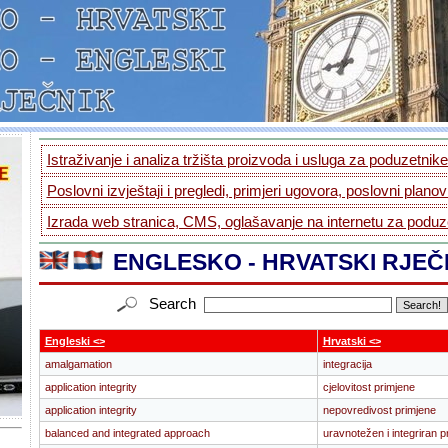
Istraživanje i analiza tržišta proizvoda i usluga za poduzetnike.
Poslovni izvještaji i pregledi, primjeri ugovora, poslovni planovi
Izrada web stranica, CMS, oglašavanje na internetu za poduze
ENGLESKO - HRVATSKI RJEČ
Search
Engleski <>
Hrvatski <>
amalgamation
integracija
application integrity
cjelovitost primjene
application integrity
nepovredivost primjene
balanced and integrated approach
uravnotežen i integriran p