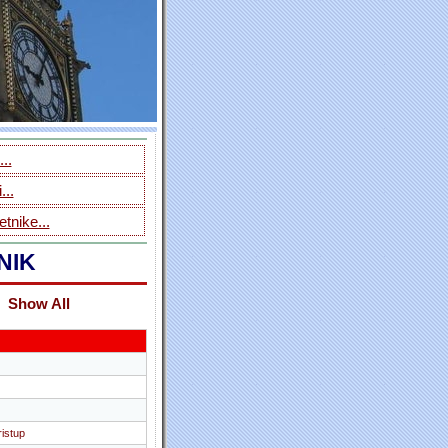
..
...
tnike...
NIK
Show All
ristup