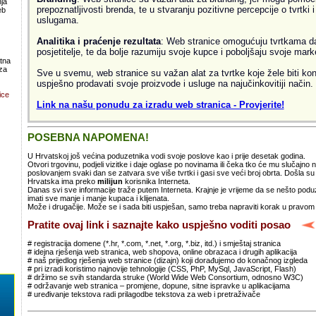
ja
prepoznatljivosti brenda, te u stvaranju pozitivne percepcije o tvrtki 
eb
uslugama.
Analitika i praćenje rezultata
: Web stranice omogućuju tvrtkama da 
posjetitelje, te da bolje razumiju svoje kupce i poboljšaju svoje mark
atna
za
Sve u svemu, web stranice su važan alat za tvrtke koje žele biti kon
uspješno prodavati svoje proizvode i usluge na najučinkovitiji način.
ice
Link na našu ponudu za izradu web stranica - Provjerite!
POSEBNA NAPOMENA!
U Hrvatskoj još većina poduzetnika vodi svoje poslove kao i prije desetak godina.
Otvori trgovinu, podjeli vizitke i daje oglase po novinama ili čeka tko će mu slučajno
poslovanjem svaki dan se zatvara sve više tvrtki i gasi sve veći broj obrta. Došla 
Hrvatska ima preko
milijun
korisnika Interneta.
Danas svi sve informacije traže putem Interneta. Krajnje je vrijeme da se nešto po
imati sve manje i manje kupaca i klijenata.
Može i drugačije. Može se i sada biti uspješan, samo treba napraviti korak u pravom
Pratite ovaj link i saznajte kako uspješno voditi posao
# registracija domene (*.hr, *.com, *.net, *.org, *.biz, itd.) i smještaj stranica
# idejna rješenja web stranica, web shopova, online obrazaca i drugih aplikacija
# naš prijedlog rješenja web stranice (dizajn) koji dorađujemo do konačnog izgleda
# pri izradi koristimo najnovije tehnologije (CSS, PhP, MySql, JavaScript, Flash)
# držimo se svih standarda struke (World Wide Web Consortium, odnosno W3C)
# održavanje web stranica – promjene, dopune, sitne ispravke u aplikacijama
# uređivanje tekstova radi prilagodbe tekstova za web i pretraživače