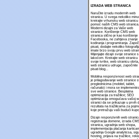
IZRADA WEB STRANICA
Naručite izradu modernih web
stranica. U svega nekoliko minu
kreirajte vrhunsku web stranicu
pomoć naših CMS web stranica
Moderni dizajni za Vaše web
stranice. Korištenje CMS web
stranica slično je kao korištenje
Facebooka, ne zahtjeva znanje
kodiranja i programiranja. Započ
pisati, dodajte nekoliko fotografija
imate brzo svoju prvu web stran
Mijenjajte dizajn svoje stranice s
lakoćom. Kreirajte web stranicu
svoje tvrtke, web stranicu obrta,
web stranicu udruge, započnite
pisati blog...
Mobilna responzivnost web stra
je prilagođavanje web stranice 
preglednicima (mobitel, tablet,
računalo) i mora se implementira
sve web stranice. Besplatna
optimizacija za tražilice; SEO
optimizacija omogućava vašoj 
stranici da se prikazuje u prvih 
rezultata na tražilicama za pojm
koje pretražuju vaši budući kupc
Dizajn responzivnih web stranic
registracija domene, izrada CM
stranica, ugradnja web shopa,
implementacija plaćanja kartica
ugradnja Google analyticsa, sig
hosting, prijava na tražilice, rek