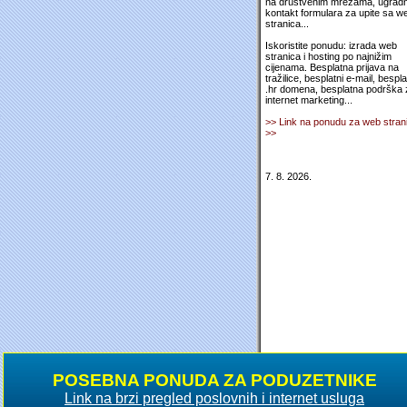
na društvenim mrežama, ugradn
kontakt formulara za upite sa w
stranica...
Iskoristite ponudu: izrada web
stranica i hosting po najnižim
cijenama. Besplatna prijava na
tražilice, besplatni e-mail, bespl
.hr domena, besplatna podrška 
internet marketing...
>> Link na ponudu za web stran
>>
7. 8. 2026.
POSEBNA PONUDA ZA PODUZETNIKE
Link na brzi pregled poslovnih i internet usluga