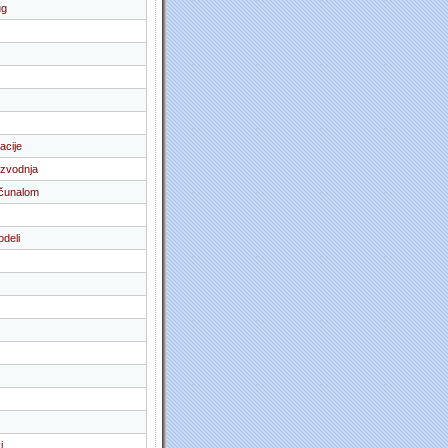
ug
acije
izvodnja
ačunalom
odeli
i