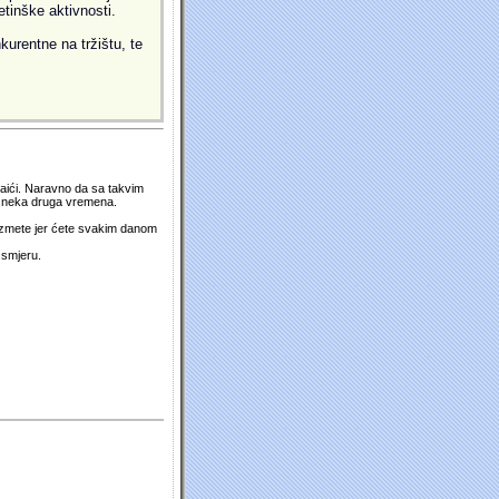
etinške aktivnosti.
kurentne na tržištu, te
 naići. Naravno da sa takvim
su neka druga vremena.
duzmete jer ćete svakim danom
 smjeru.