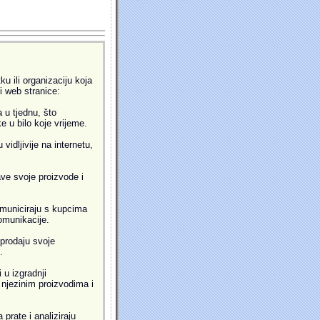
u ili organizaciju koja
ti web stranice:
 u tjednu, što
 u bilo koje vrijeme.
idljivije na internetu,
ve svoje proizvode i
municiraju s kupcima
omunikacije.
prodaju svoje
.
 u izgradnji
i njezinim proizvodima i
prate i analiziraju