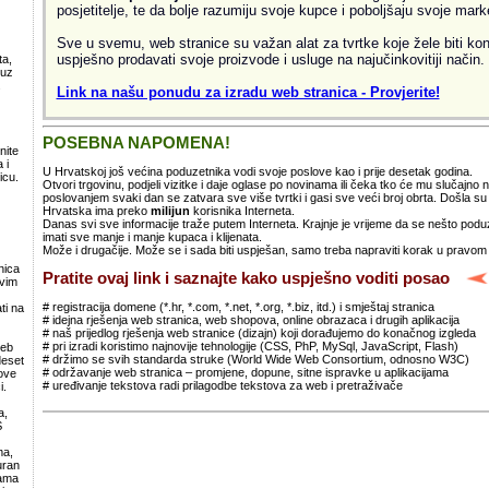
posjetitelje, te da bolje razumiju svoje kupce i poboljšaju svoje mark
Sve u svemu, web stranice su važan alat za tvrtke koje žele biti kon
uspješno prodavati svoje proizvode i usluge na najučinkovitiji način.
ta,
 uz
.
Link na našu ponudu za izradu web stranica - Provjerite!
POSEBNA NAPOMENA!
nite
 i
U Hrvatskoj još većina poduzetnika vodi svoje poslove kao i prije desetak godina.
icu.
Otvori trgovinu, podjeli vizitke i daje oglase po novinama ili čeka tko će mu slučajno
poslovanjem svaki dan se zatvara sve više tvrtki i gasi sve veći broj obrta. Došla 
Hrvatska ima preko
milijun
korisnika Interneta.
Danas svi sve informacije traže putem Interneta. Krajnje je vrijeme da se nešto po
imati sve manje i manje kupaca i klijenata.
Može i drugačije. Može se i sada biti uspješan, samo treba napraviti korak u pravom
nica
Pratite ovaj link i saznajte kako uspješno voditi posao
svim
# registracija domene (*.hr, *.com, *.net, *.org, *.biz, itd.) i smještaj stranica
ti na
# idejna rješenja web stranica, web shopova, online obrazaca i drugih aplikacija
# naš prijedlog rješenja web stranice (dizajn) koji dorađujemo do konačnog izgleda
# pri izradi koristimo najnovije tehnologije (CSS, PhP, MySql, JavaScript, Flash)
web
# držimo se svih standarda struke (World Wide Web Consortium, odnosno W3C)
deset
# održavanje web stranica – promjene, dopune, sitne ispravke u aplikacijama
ove
# uređivanje tekstova radi prilagodbe tekstova za web i pretraživače
i.
a,
S
ma,
uran
lama