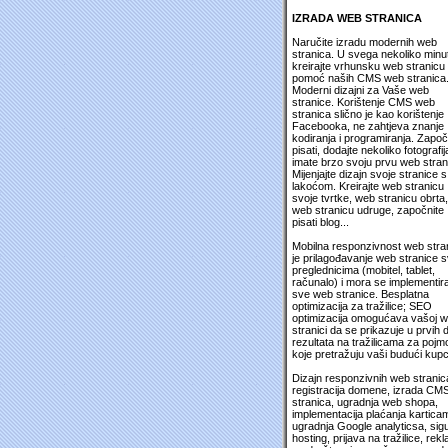
IZRADA WEB STRANICA
Naručite izradu modernih web
stranica. U svega nekoliko minu
kreirajte vrhunsku web stranicu
pomoć naših CMS web stranica
Moderni dizajni za Vaše web
stranice. Korištenje CMS web
stranica slično je kao korištenje
Facebooka, ne zahtjeva znanje
kodiranja i programiranja. Započ
pisati, dodajte nekoliko fotografija
imate brzo svoju prvu web stran
Mijenjajte dizajn svoje stranice s
lakoćom. Kreirajte web stranicu
svoje tvrtke, web stranicu obrta,
web stranicu udruge, započnite
pisati blog...
Mobilna responzivnost web stra
je prilagođavanje web stranice 
preglednicima (mobitel, tablet,
računalo) i mora se implementira
sve web stranice. Besplatna
optimizacija za tražilice; SEO
optimizacija omogućava vašoj 
stranici da se prikazuje u prvih 
rezultata na tražilicama za pojm
koje pretražuju vaši budući kupc
Dizajn responzivnih web stranic
registracija domene, izrada CM
stranica, ugradnja web shopa,
implementacija plaćanja kartica
ugradnja Google analyticsa, sig
hosting, prijava na tražilice, rek