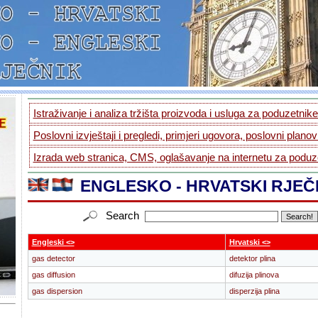
Istraživanje i analiza tržišta proizvoda i usluga za poduzetnike.
Poslovni izvještaji i pregledi, primjeri ugovora, poslovni planovi
Izrada web stranica, CMS, oglašavanje na internetu za poduze
ENGLESKO - HRVATSKI RJEČ
Search
Engleski <>
Hrvatski <>
gas detector
detektor plina
gas diffusion
difuzija plinova
gas dispersion
disperzija plina