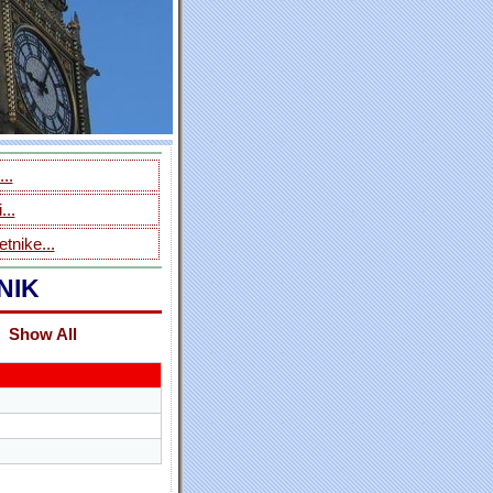
..
...
tnike...
NIK
Show All