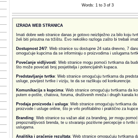
Words: 1 to 3 of 3
IZRADA WEB STRANICA
Imati dobre web stranice danas je gotovo neizbježno za bilo koju tvrtk
želi biti prisutna na tržištu. Evo nekoliko razloga zašto bi trebali ima
Dostupnost 24/7
: Web stranice su dostupne 24 sata dnevno, 7 dana
omogućuje kupcima da se informiraju o proizvodima i uslugama tvrtke
Povećanje vidljivosti
: Web stranice mogu pomoći tvrtkama da budu v
što može povećati broj posjetitelja i potencijalnih kupaca.
Predstavljanje tvrtke
: Web stranice omogućuju tvrtkama da predsta
usluge, povijest tvrtke i viziju, te da se razlikuju od konkurencije.
Komunikacija s kupcima
: Web stranice omogućuju tvrtkama da ko
putem e-pošte, chatova, foruma, društvenih mreža i drugih kanala k
Prodaja proizvoda i usluga
: Web stranice omogućuju tvrtkama da 
proizvode i usluge online, što je vrlo profitabilno i praktično za kupce
Branding
: Web stranice su važan alat za branding, jer mogu pomoći
prepoznatljivosti brenda, te u stvaranju pozitivne percepcije o tvrtki 
uslugama.
Analitika i praćenje rezultata
: Web stranice omogućuju tvrtkama da 