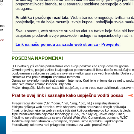
ja
prepoznatljivosti brenda, te u stvaranju pozitivne percepcije o tvrtki 
eb
uslugama.
Analitika i praćenje rezultata
: Web stranice omogućuju tvrtkama da 
posjetitelje, te da bolje razumiju svoje kupce i poboljšaju svoje mark
atna
za
Sve u svemu, web stranice su važan alat za tvrtke koje žele biti kon
uspješno prodavati svoje proizvode i usluge na najučinkovitiji način.
ice
Link na našu ponudu za izradu web stranica - Provjerite!
POSEBNA NAPOMENA!
U Hrvatskoj još većina poduzetnika vodi svoje poslove kao i prije desetak godina.
Otvori trgovinu, podjeli vizitke i daje oglase po novinama ili čeka tko će mu slučajno
poslovanjem svaki dan se zatvara sve više tvrtki i gasi sve veći broj obrta. Došla 
Hrvatska ima preko
milijun
korisnika Interneta.
Danas svi sve informacije traže putem Interneta. Krajnje je vrijeme da se nešto po
imati sve manje i manje kupaca i klijenata.
Može i drugačije. Može se i sada biti uspješan, samo treba napraviti korak u pravom
Pratite ovaj link i saznajte kako uspješno voditi posao
# registracija domene (*.hr, *.com, *.net, *.org, *.biz, itd.) i smještaj stranica
# idejna rješenja web stranica, web shopova, online obrazaca i drugih aplikacija
# naš prijedlog rješenja web stranice (dizajn) koji dorađujemo do konačnog izgleda
# pri izradi koristimo najnovije tehnologije (CSS, PhP, MySql, JavaScript, Flash)
# držimo se svih standarda struke (World Wide Web Consortium, odnosno W3C)
# održavanje web stranica – promjene, dopune, sitne ispravke u aplikacijama
# uređivanje tekstova radi prilagodbe tekstova za web i pretraživače