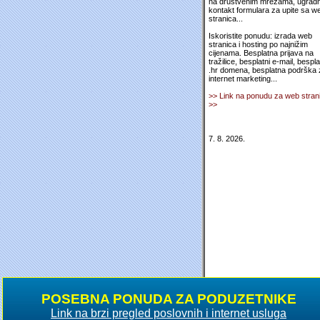
na društvenim mrežama, ugradn
kontakt formulara za upite sa w
stranica...
Iskoristite ponudu: izrada web
stranica i hosting po najnižim
cijenama. Besplatna prijava na
tražilice, besplatni e-mail, bespl
.hr domena, besplatna podrška 
internet marketing...
>> Link na ponudu za web stran
>>
7. 8. 2026.
POSEBNA PONUDA ZA PODUZETNIKE
Link na brzi pregled poslovnih i internet usluga