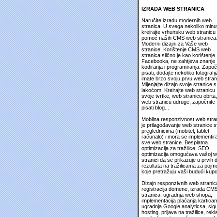
IZRADA WEB STRANICA
Naručite izradu modernih web
stranica. U svega nekoliko minu
kreirajte vrhunsku web stranicu
pomoć naših CMS web stranica
Moderni dizajni za Vaše web
stranice. Korištenje CMS web
stranica slično je kao korištenje
Facebooka, ne zahtjeva znanje
kodiranja i programiranja. Započ
pisati, dodajte nekoliko fotografija
imate brzo svoju prvu web stran
Mijenjajte dizajn svoje stranice s
lakoćom. Kreirajte web stranicu
svoje tvrtke, web stranicu obrta,
web stranicu udruge, započnite
pisati blog...
Mobilna responzivnost web stra
je prilagođavanje web stranice 
preglednicima (mobitel, tablet,
računalo) i mora se implementira
sve web stranice. Besplatna
optimizacija za tražilice; SEO
optimizacija omogućava vašoj 
stranici da se prikazuje u prvih 
rezultata na tražilicama za pojm
koje pretražuju vaši budući kupc
Dizajn responzivnih web stranic
registracija domene, izrada CM
stranica, ugradnja web shopa,
implementacija plaćanja kartica
ugradnja Google analyticsa, sig
hosting, prijava na tražilice, rek