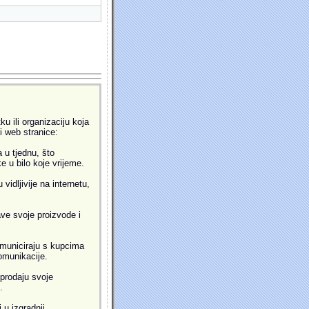
u ili organizaciju koja
ti web stranice:
 u tjednu, što
 u bilo koje vrijeme.
idljivije na internetu,
ve svoje proizvode i
municiraju s kupcima
omunikacije.
prodaju svoje
.
 u izgradnji