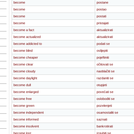
become
postane
become
postao
become
postati
become
pristajati
become a fact
aktualizirati
become actualized
aktualizirati
become addicted to
podati se
become blind
oslijepiti
become cheaper
pojeftiniti
become clear
očitovati se
become cloudy
naoblačiti se
become daylight
razdaniti se
become dull
otupjeti
become enlarged
povećati se
become free
osloboditi se
become green
pozelenjeti
become independent
osamostaliti se
become informed
saznati
become insolvent
bankrotirati
become lost
izgubiti se