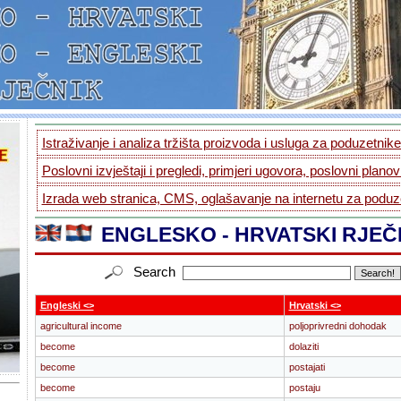
Istraživanje i analiza tržišta proizvoda i usluga za poduzetnike.
Poslovni izvještaji i pregledi, primjeri ugovora, poslovni planovi
Izrada web stranica, CMS, oglašavanje na internetu za poduze
ENGLESKO - HRVATSKI RJEČ
Search
Engleski <>
Hrvatski <>
agricultural income
poljoprivredni dohodak
become
dolaziti
become
postajati
become
postaju