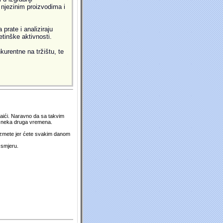
i njezinim proizvodima i
prate i analiziraju
etinške aktivnosti.
kurentne na tržištu, te
 naići. Naravno da sa takvim
su neka druga vremena.
duzmete jer ćete svakim danom
 smjeru.