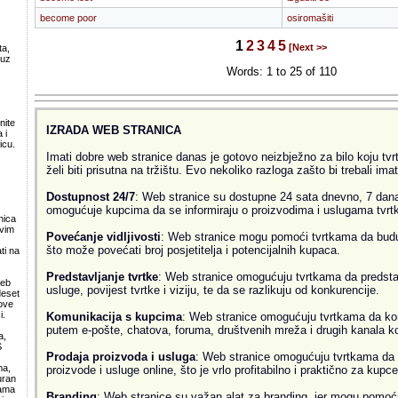
become poor
osiromašiti
1
2
3
4
5
[Next >>
ta,
 uz
.
Words: 1 to 25 of 110
nite
IZRADA WEB STRANICA
 i
icu.
Imati dobre web stranice danas je gotovo neizbježno za bilo koju tvrtk
želi biti prisutna na tržištu. Evo nekoliko razloga zašto bi trebali ima
Dostupnost 24/7
: Web stranice su dostupne 24 sata dnevno, 7 dana
omogućuje kupcima da se informiraju o proizvodima i uslugama tvrtke
nica
svim
Povećanje vidljivosti
: Web stranice mogu pomoći tvrtkama da budu v
što može povećati broj posjetitelja i potencijalnih kupaca.
ti na
Predstavljanje tvrtke
: Web stranice omogućuju tvrtkama da predsta
web
usluge, povijest tvrtke i viziju, te da se razlikuju od konkurencije.
deset
ove
i.
Komunikacija s kupcima
: Web stranice omogućuju tvrtkama da ko
putem e-pošte, chatova, foruma, društvenih mreža i drugih kanala k
a,
S
Prodaja proizvoda i usluga
: Web stranice omogućuju tvrtkama da 
ma,
proizvode i usluge online, što je vrlo profitabilno i praktično za kupce
uran
lama
Branding
: Web stranice su važan alat za branding, jer mogu pomoći