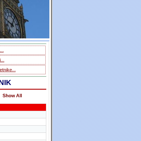
..
...
tnike...
NIK
Show All