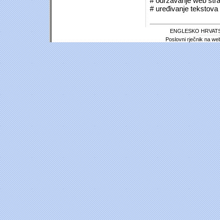
# održavanje web stra
# uređivanje tekstova 
ENGLESKO HRVATS
Poslovni rječnik na we