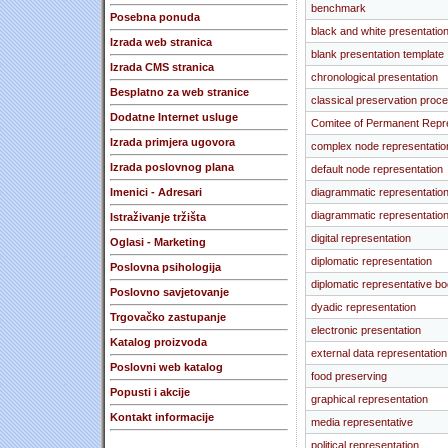
benchmark
Posebna ponuda
black and white presentatio
Izrada web stranica
blank presentation template
Izrada CMS stranica
chronological presentation
Besplatno za web stranice
classical preservation proc
Dodatne Internet usluge
Comitee of Permanent Repr
Izrada primjera ugovora
complex node representatio
Izrada poslovnog plana
default node representation
Imenici - Adresari
diagrammatic representatio
diagrammatic representatio
Istraživanje tržišta
digital representation
Oglasi - Marketing
diplomatic representation
Poslovna psihologija
diplomatic representative b
Poslovno savjetovanje
dyadic representation
Trgovačko zastupanje
electronic presentation
Katalog proizvoda
external data representation
Poslovni web katalog
food preserving
Popusti i akcije
graphical representation
Kontakt informacije
media representative
political representation