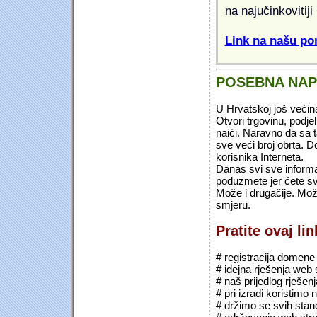
na najučinkovitiji
Link na našu pon
POSEBNA NA
U Hrvatskoj još većin
Otvori trgovinu, podje
naići. Naravno da sa 
sve veći broj obrta.
korisnika Interneta.
Danas svi sve informac
poduzmete jer ćete sv
Može i drugačije. Mož
smjeru.
Pratite ovaj li
# registracija domene (*
# idejna rješenja web 
# naš prijedlog rješen
# pri izradi koristimo
# držimo se svih sta