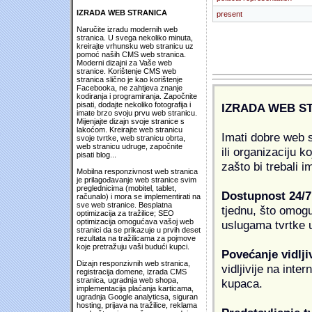
IZRADA WEB STRANICA
present
Naručite izradu modernih web
stranica. U svega nekoliko minuta,
kreirajte vrhunsku web stranicu uz
pomoć naših CMS web stranica.
Moderni dizajni za Vaše web
stranice. Korištenje CMS web
stranica slično je kao korištenje
Facebooka, ne zahtjeva znanje
kodiranja i programiranja. Započnite
pisati, dodajte nekoliko fotografija i
IZRADA WEB S
imate brzo svoju prvu web stranicu.
Mijenjajte dizajn svoje stranice s
lakoćom. Kreirajte web stranicu
Imati dobre web s
svoje tvrtke, web stranicu obrta,
web stranicu udruge, započnite
ili organizaciju k
pisati blog...
zašto bi trebali i
Mobilna responzivnost web stranica
je prilagođavanje web stranice svim
preglednicima (mobitel, tablet,
Dostupnost 24/7
računalo) i mora se implementirati na
sve web stranice. Besplatna
tjednu, što omogu
optimizacija za tražilice; SEO
optimizacija omogućava vašoj web
uslugama tvrtke u
stranici da se prikazuje u prvih deset
rezultata na tražilicama za pojmove
koje pretražuju vaši budući kupci.
Povećanje vidlji
Dizajn responzivnih web stranica,
vidljivije na inte
registracija domene, izrada CMS
stranica, ugradnja web shopa,
kupaca.
implementacija plaćanja karticama,
ugradnja Google analyticsa, siguran
hosting, prijava na tražilice, reklama