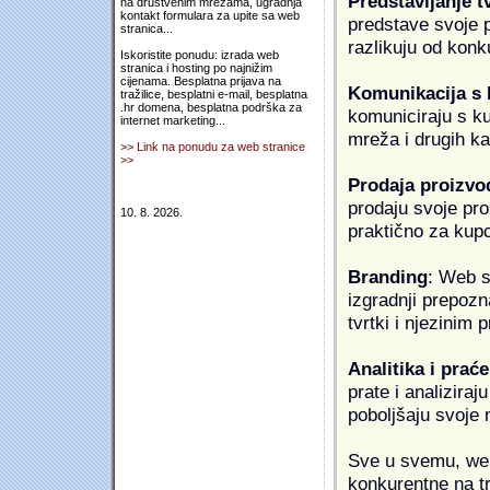
Predstavljanje t
na društvenim mrežama, ugradnja
kontakt formulara za upite sa web
predstave svoje pr
stranica...
razlikuju od konk
Iskoristite ponudu: izrada web
stranica i hosting po najnižim
cijenama. Besplatna prijava na
Komunikacija s
tražilice, besplatni e-mail, besplatna
.hr domena, besplatna podrška za
komuniciraju s k
internet marketing...
mreža i drugih k
>> Link na ponudu za web stranice
>>
Prodaja proizvo
prodaju svoje proi
10. 8. 2026.
praktično za kup
Branding
: Web s
izgradnji prepozna
tvrtki i njezinim
Analitika i praće
prate i analiziraj
poboljšaju svoje 
Sve u svemu, web 
konkurentne na tr