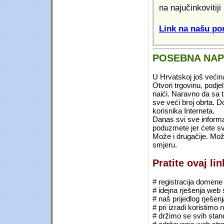
na najučinkovitiji
Link na našu pon
POSEBNA NA
U Hrvatskoj još većin
Otvori trgovinu, podje
naići. Naravno da sa 
sve veći broj obrta.
korisnika Interneta.
Danas svi sve informac
poduzmete jer ćete sv
Može i drugačije. Mož
smjeru.
Pratite ovaj li
# registracija domene (*
# idejna rješenja web 
# naš prijedlog rješen
# pri izradi koristimo
# držimo se svih sta