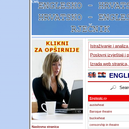
CMS
Istraživanje i analiz
Poslovni izvještaji i 
Izrada web stranica,
ENGLE
Sear
Engleski <>
austwheat
Baroque theatre
buckwheat
censorship in theatre
Naslovna stranica