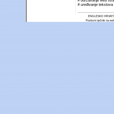
# održavanje web stra
# uređivanje tekstova 
ENGLESKO HRVATS
Poslovni rječnik na we