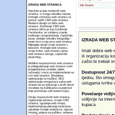
IZRADA WEB STRANICA
folk theatre
Naručite izradu modernih web
stranica. U svega nekoliko minuta,
kreirajte vrhunsku web stranicu uz
pomoć naših CMS web stranica.
Moderni dizajni za Vaše web
stranice. Korištenje CMS web
stranica slično je kao korištenje
Facebooka, ne zahtjeva znanje
kodiranja i programiranja. Započnite
pisati, dodajte nekoliko fotografija i
IZRADA WEB S
imate brzo svoju prvu web stranicu.
Mijenjajte dizajn svoje stranice s
lakoćom. Kreirajte web stranicu
Imati dobre web s
svoje tvrtke, web stranicu obrta,
web stranicu udruge, započnite
ili organizaciju k
pisati blog...
zašto bi trebali i
Mobilna responzivnost web stranica
je prilagođavanje web stranice svim
preglednicima (mobitel, tablet,
Dostupnost 24/7
računalo) i mora se implementirati na
sve web stranice. Besplatna
tjednu, što omogu
optimizacija za tražilice; SEO
optimizacija omogućava vašoj web
uslugama tvrtke u
stranici da se prikazuje u prvih deset
rezultata na tražilicama za pojmove
koje pretražuju vaši budući kupci.
Povećanje vidlji
Dizajn responzivnih web stranica,
vidljivije na inte
registracija domene, izrada CMS
stranica, ugradnja web shopa,
kupaca.
implementacija plaćanja karticama,
ugradnja Google analyticsa, siguran
hosting, prijava na tražilice, reklama