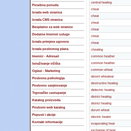
central heating
Posebna ponuda
cheat
Izrada web stranica
cheat
Izrada CMS stranica
cheat
Besplatno za web stranice
cheat
Dodatne Internet usluge
cheat
Izrada primjera ugovora
cheat
Izrada poslovnog plana
cheating
Imenici - Adresari
common heather
common heather
Istraživanje tržišta
common wheat
Oglasi - Marketing
desert wheatear
Poslovna psihologija
destructive heating
Poslovno savjetovanje
dielectric heating
Trgovačko zastupanje
district heating
Katalog proizvoda
district heating
Poslovni web katalog
durum wheat
Popusti i akcije
electric heater
Kontakt informacije
evaporating heat
exchange of heat