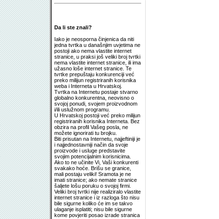
Da li ste znali?
Iako je neosporna činjenica da niti
jedna tvrtka u današnjim uvjetima ne
postoji ako nema vlastite internet
stranice, u praksi još veliki broj tvrtki
nema vlastite internet stranice, ili ima
užasno loše internet stranice. Te
tvrtke prepuštaju konkurenciji već
preko milijun registriranih korisnika
weba i Interneta u Hrvatskoj.
Tvrtka na Internetu postaje stvarno
globalno konkurentna, neovisno o
svojoj ponudi, svojem proizvodnom
i/ili uslužnom programu.
U Hrvatskoj postoji već preko milijun
registriranih korisnika Interneta. Bez
obzira na profil Vašeg posla, ne
možete ignorirati tu brojku.
Biti prisutan na Internetu, najjeftiniji je
i najjednostavniji način da svoje
proizvode i usluge predstavite
svojim potencijalnim korisnicima.
Ako to ne učinite Vi, Vaši konkurenti
svakako hoće. Brišu se granice,
mali postaju veliki! Sramota je ne
imati stranice; ako nemate stranice
šaljete lošu poruku o svojoj firmi.
Veliki broj tvrtki nije realiziralo vlastite
internet stranice i iz razloga što nisu
bile sigurne koliko će im se takvo
ulaganje isplatiti; nisu bile sigurne
kome povjeriti posao izrade stranica