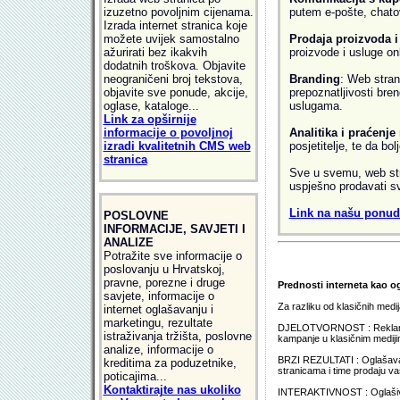
izuzetno povoljnim cijenama.
putem e-pošte, chato
Izrada internet stranica koje
možete uvijek samostalno
Prodaja proizvoda i
ažurirati bez ikakvih
proizvode i usluge onl
dodatnih troškova. Objavite
neograničeni broj tekstova,
Branding
: Web stran
objavite sve ponude, akcije,
prepoznatljivosti bren
oglase, kataloge...
uslugama.
Link za opširnije
informacije o povoljnoj
Analitika i praćenje 
izradi kvalitetnih CMS web
posjetitelje, te da bo
stranica
Sve u svemu, web stra
uspješno prodavati sv
Link na našu ponudu
POSLOVNE
INFORMACIJE, SAVJETI I
ANALIZE
Potražite sve informacije o
poslovanju u Hrvatskoj,
pravne, porezne i druge
Prednosti interneta kao o
savjete, informacije o
Za razliku od klasičnih medija
internet oglašavanju i
marketingu, rezultate
DJELOTVORNOST : Reklamne k
istraživanja tržišta, poslovne
kampanje u klasičnim mediji
analize, informacije o
BRZI REZULTATI : Oglašavan
kreditima za poduzetnike,
stranicama i time prodaju va
poticajima...
Kontaktirajte nas ukoliko
INTERAKTIVNOST : Oglašivač