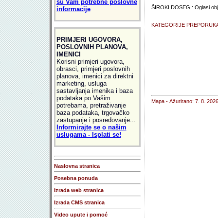
su Vam potrebne poslovne
ŠIROKI DOSEG : Oglasi objavlj
informacije
KATEGORIJE PREPORUK
PRIMJERI UGOVORA,
POSLOVNIH PLANOVA,
IMENICI
Korisni primjeri ugovora,
obrasci, primjeri poslovnih
planova, imenici za direktni
marketing, usluga
sastavljanja imenika i baza
podataka po Vašim
Mapa
- Ažurirano: 7. 8. 2026
potrebama, pretraživanje
baza podataka, trgovačko
zastupanje i posredovanje...
Informirajte se o našim
uslugama - Isplati se!
Naslovna stranica
Posebna ponuda
Izrada web stranica
Izrada CMS stranica
Video upute i pomoć