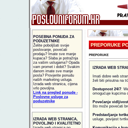
POSEBNA PONUDA ZA
PODUZETNIKE
PREPORUKE P
Želite poboljšati svoje
poslovanje, povećati
prodaju? Imate sve manje
PREPORUKE
kupaca? Slaba je potražnja
za vašim uslugama? Opada
vam promet i dobit? Svakim
IZRADA WEB STRA
danom imate sve manje
posla? Provjerite ponudu
Imati dobre web strani
naših marketing usluga.
želi biti prisutna na 
Izrada web stranica, cijena
vrlo povoljna.
Dostupnost 24/7
: We
Link na pregled ponude -
omogućuje kupcima da 
Poslovne usluge za
poduzetnike
Povećanje vidljivost
što može povećati broj
Predstavljanje tvrtk
IZRADA WEB STRANICA,
usluge, povijest tvrtk
POVOLJNO I KVALITETNO
Izrada web stranica po
Komunikacija s ku