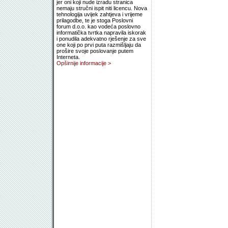
jer oni koji nude izradu stranica
nemaju stručni ispit niti licencu. Nova
tehnologija uvijek zahtjeva i vrijeme
prilagodbe, te je stoga Poslovni
forum d.o.o. kao vodeća poslovno
informatička tvrtka napravila iskorak
i ponudila adekvatno rješenje za sve
one koji po prvi puta razmišljaju da
prošire svoje poslovanje putem
Interneta.
Opširnije informacije >