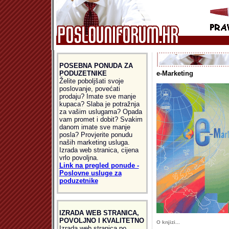
POSEBNA PONUDA ZA
PODUZETNIKE
e-Marketing
Želite poboljšati svoje
poslovanje, povećati
prodaju? Imate sve manje
kupaca? Slaba je potražnja
za vašim uslugama? Opada
vam promet i dobit? Svakim
danom imate sve manje
posla? Provjerite ponudu
naših marketing usluga.
Izrada web stranica, cijena
vrlo povoljna.
Link na pregled ponude -
Poslovne usluge za
poduzetnike
IZRADA WEB STRANICA,
POVOLJNO I KVALITETNO
O knjizi...
Izrada web stranica po