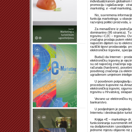
individualiziranom globalnom t
promociju i oglašavanje :
vira
marketing, e –mail marketing,
No, suvremena informacijska i
funkcija marketinga: u obavje
razvojnoj politici proizvoda, u 
Za menadžere iz područja trgo
dominantno (95 stranica). Tu 
trgovinu i C2C – trgovinu. Ov
značajna prodaja putem elekt
najvećim dijelom su to elektro
različiti tipovi prodavatelja: p
elektroničke trgovine, specijal
Budući da Internet – prodava
elektroničku trgovinu je njezi
su od najvećeg značenja sigur
računala (hardvere), posebni 
posebnog značenja za elektroni
ugrađenom umjetnom intelige
U posebnom potpoglavlju auto
procedure kupovine na
Amaz
elektroničkoj trgovini, sigurno
trgovinu u Hrvatskoj, sklapan
Vezano uz elektroničku trgov
bankarstvo.
U posljednjem je poglavlju au
Internetu i destinacijske turis
Knjiga «E – marketing» dr. D
funkcioniranja suvremenih inf
na dodiplomskim i postdiploms
jednome mjestu objasnio niz p