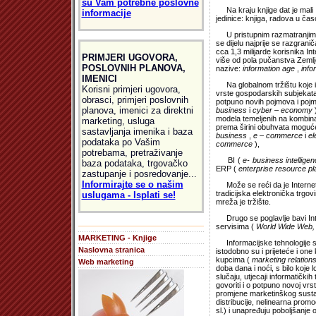
su Vam potrebne poslovne
Na kraju knjige dat je mali In
informacije
jedinice: knjiga, radova u čas
U pristupnim razmatranjima 
se dijelu najprije se razgrani
cca 1,3 milijarde korisnika Int
PRIMJERI UGOVORA,
više od pola pučanstva Zemlje
POSLOVNIH PLANOVA,
nazive:
information age
,
inf
IMENICI
Na globalnom tržištu koje ima
Korisni primjeri ugovora,
vrste gospodarskih subjekata, 
obrasci, primjeri poslovnih
potpuno novih pojmova i pojm
planova, imenici za direktni
business
i
cyber – economy
modela temeljenih na kombinaci
marketing, usluga
prema širini obuhvata moguće 
sastavljanja imenika i baza
business
,
e – commerce
i
el
podataka po Vašim
commerce
),
potrebama, pretraživanje
BI (
e- business intellige
baza podataka, trgovačko
ERP (
enterprise resource p
zastupanje i posredovanje...
Informirajte se o našim
Može se reći da je Internet p
tradicijska elektronička trgo
uslugama - Isplati se!
mreža je tržište.
Drugo se poglavlje bavi Int
servisima (
World Wide Web, e
MARKETING - Knjige
Informacijske tehnologije su 
Naslovna stranica
istodobno su i prijeteće i o
kupcima (
marketing relation
Web marketing
doba dana i noći, s bilo koje 
slučaju, utjecaji informatički
govoriti i o potpuno novoj vr
promjene marketinškog sustava
distribucije, nelinearna promo
sl.) i unapređuju poboljšanj