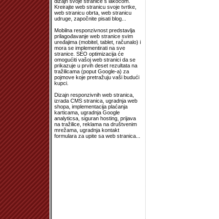
dizajn svoje stranice s lakoćom.
Kreirajte web stranicu svoje tvrtke,
web stranicu obrta, web stranicu
udruge, započnite pisati blog...
Mobilna responzivnost predstavlja
prilagođavanje web stranice svim
uređajima (mobitel, tablet, računalo) i
mora se implementirati na sve
stranice. SEO optimizacija će
omogućiti vašoj web stranici da se
prikazuje u prvih deset rezultata na
tražilicama (poput Google-a) za
pojmove koje pretražuju vaši budući
kupci.
Dizajn responzivnih web stranica,
izrada CMS stranica, ugradnja web
shopa, implementacija plaćanja
karticama, ugradnja Google
analyticsa, siguran hosting, prijava
na tražilice, reklama na društvenim
mrežama, ugradnja kontakt
formulara za upite sa web stranica...