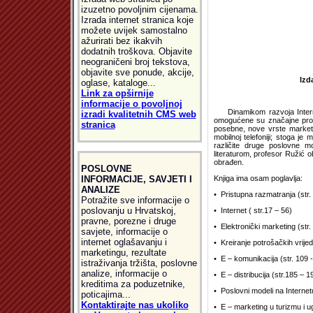
izuzetno povoljnim cijenama.
Izrada internet stranica koje
možete uvijek samostalno
ažurirati bez ikakvih
dodatnih troškova. Objavite
neograničeni broj tekstova,
objavite sve ponude, akcije,
Izd
oglase, kataloge...
Link za opširnije
informacije o povoljnoj
Dinamikom razvoja Interneta
izradi kvalitetnih CMS web
omogućene su značajne promj
stranica
posebne, nove vrste marketin
mobilnoj telefoniji; stoga j
različite druge poslovne m
literaturom, profesor Ružić o
obrađen.
POSLOVNE
INFORMACIJE, SAVJETI I
Knjiga ima osam poglavlja:
ANALIZE
• Pristupna razmatranja (str.
Potražite sve informacije o
poslovanju u Hrvatskoj,
• Internet ( str.17 – 56)
pravne, porezne i druge
• Elektronički marketing (str.
savjete, informacije o
internet oglašavanju i
• Kreiranje potrošačkih vrijed
marketingu, rezultate
• E – komunikacija (str. 109 
istraživanja tržišta, poslovne
analize, informacije o
• E – distribucija (str.185 – 1
kreditima za poduzetnike,
• Poslovni modeli na Internet
poticajima...
Kontaktirajte nas ukoliko
• E – marketing u turizmu i ug