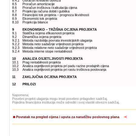
8.4.2
Obračun kreditnih obveza
8.5
Proračun amortizacije
8.6
Proračun troškova i kalkulacija cijena
8.7
Projekcija računa dobiti i gubitka
8.8
Financijski tok projekta – prognoza likvidnosti
8.9
Ekonomski tok projekta
8.10
Projekcija bilance
9
EKONOMSKO – TRŽIŠNA OCJENA PROJEKTA
9.1
Statička ocjena efikasnosti projekta
9.2
Dinamička ocjena projekta
9.2.1
Metoda razdoblja povrata investicijskih ulaganja
9.2.2
Metoda neto sadašnje vrijednosti projekta
9.2.3
Metoda relativne neto sadašnje vrijednosti projekta
9.2.4
Metoda interne stope rentabilnosti
10
ANALIZA OSJETLJIVOSTI PROJEKTA
10.1
Prag rentabilnosti projekta
10.2
Analiza osjetljivosti projekta pri padu razine prodajnih cijena
10.3
Analiza osjetljivosti projekta pri rastu troškova poslovanja
11
ZAKLJUČNA OCJENA PROJEKTA
12
PRILOZI
Napomena:
Posebni projekti ulaganja mogu imati posebno prilagođen sadržaj.
Pojedina financijska institucija može odrediti i svoj vlastiti obvezni sadržaj.
Povratak na pregled cijena i uputa za narudžbu poslovnog plana