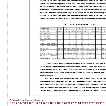
Odaberi stranicu sa primjerom:
1
2
3
4
5
6
7
8
9
10
11
12
13
14
15
16
17
18
19
20
21
22
23
24
25
26
27
28
29
30
31