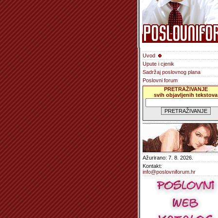
Uvod
Upute i cjenik
Sadržaj poslovnog plana
Poslovni forum
PRETRAŽIVANJE
svih objavljenih tekstova
Ažurirano: 7. 8. 2026.
Kontakt:
info@poslovniforum.hr