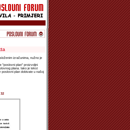
kta
 složenim izračunima, nužno je
e "poslovni plan" proizvoljni
lovnog plana. Iako je tekst
v poslovni plan dobivate u našoj
32