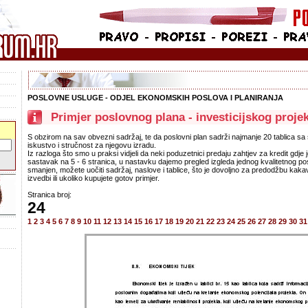
POSLOVNE USLUGE - ODJEL EKONOMSKIH POSLOVA I PLANIRANJA
Primjer poslovnog plana - investicijskog proje
S obzirom na sav obvezni sadržaj, te da poslovni plan sadrži najmanje 20 tablica sa
iskustvo i stručnost za njegovu izradu.
Iz razloga što smo u praksi vidjeli da neki poduzetnici predaju zahtjev za kredit gdje j
sastavak na 5 - 6 stranica, u nastavku dajemo pregled izgleda jednog kvalitetnog pos
smanjen, možete uočiti sadržaj, naslove i tablice, što je dovoljno za predodžbu kaka
izvedbi ili ukoliko kupujete gotov primjer.
Stranica broj:
24
1
2
3
4
5
6
7
8
9
10
11
12
13
14
15
16
17
18
19
20
21
22
23
24
25
26
27
28
29
30
31