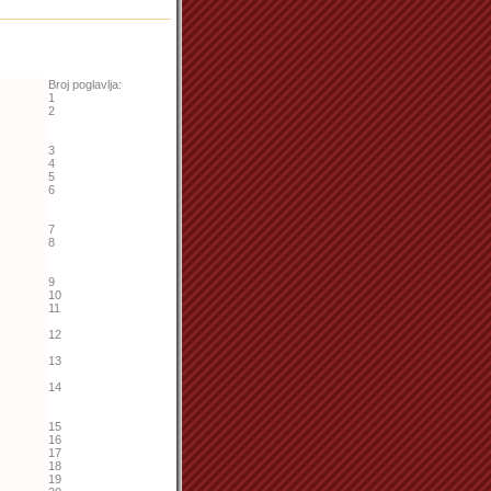
Broj poglavlja:
1
2
3
4
5
6
7
8
9
10
11
12
13
14
15
16
17
18
19