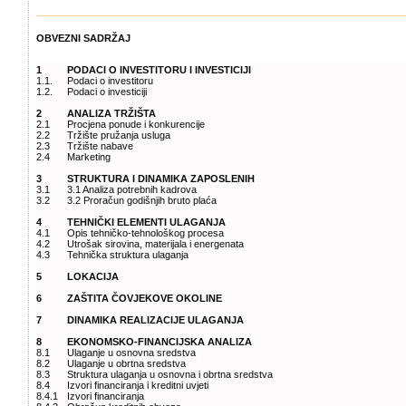
OBVEZNI SADRŽAJ
1
PODACI O INVESTITORU I INVESTICIJI
1.1.
Podaci o investitoru
1.2.
Podaci o investiciji
2
ANALIZA TRŽIŠTA
2.1
Procjena ponude i konkurencije
2.2
Tržište pružanja usluga
2.3
Tržište nabave
2.4
Marketing
3
STRUKTURA I DINAMIKA ZAPOSLENIH
3.1
3.1 Analiza potrebnih kadrova
3.2
3.2 Proračun godišnjih bruto plaća
4
TEHNIČKI ELEMENTI ULAGANJA
4.1
Opis tehničko-tehnološkog procesa
4.2
Utrošak sirovina, materijala i energenata
4.3
Tehnička struktura ulaganja
5
LOKACIJA
6
ZAŠTITA ČOVJEKOVE OKOLINE
7
DINAMIKA REALIZACIJE ULAGANJA
8
EKONOMSKO-FINANCIJSKA ANALIZA
8.1
Ulaganje u osnovna sredstva
8.2
Ulaganje u obrtna sredstva
8.3
Struktura ulaganja u osnovna i obrtna sredstva
8.4
Izvori financiranja i kreditni uvjeti
8.4.1
Izvori financiranja