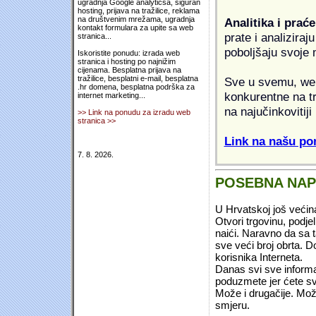
ugradnja Google analyticsa, siguran
hosting, prijava na tražilice, reklama
na društvenim mrežama, ugradnja
Analitika i praće
kontakt formulara za upite sa web
prate i analiziraj
stranica...
poboljšaju svoje 
Iskoristite ponudu: izrada web
stranica i hosting po najnižim
cijenama. Besplatna prijava na
tražilice, besplatni e-mail, besplatna
Sve u svemu, web 
.hr domena, besplatna podrška za
konkurentne na tr
internet marketing...
na najučinkovitiji
>> Link na ponudu za izradu web
stranica >>
Link na našu pon
7. 8. 2026.
POSEBNA NA
U Hrvatskoj još većin
Otvori trgovinu, podje
naići. Naravno da sa 
sve veći broj obrta.
korisnika Interneta.
Danas svi sve informac
poduzmete jer ćete sv
Može i drugačije. Mož
smjeru.