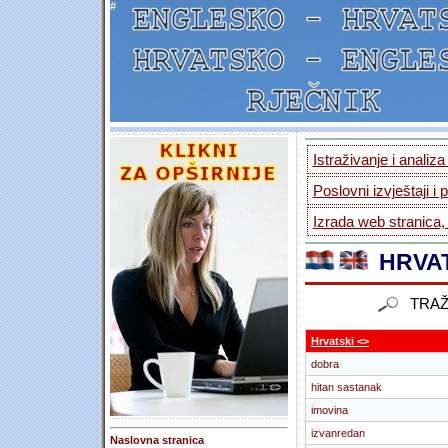
#
Istraživanje i analiz
Poslovni izvještaji i 
Izrada web stranica,
HRVAT
TRAŽ
Hrvatski <>
dobra
hitan sastanak
imovina
izvanredan
Naslovna stranica