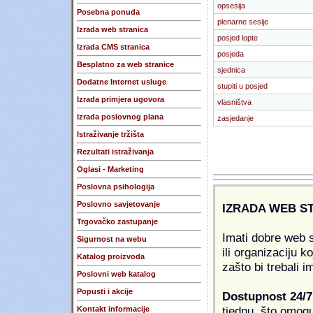
opsesija
Posebna ponuda
plenarne sesije
Izrada web stranica
posjed lopte
Izrada CMS stranica
posjeda
Besplatno za web stranice
sjednica
Dodatne Internet usluge
stupiti u posjed
Izrada primjera ugovora
vlasništva
Izrada poslovnog plana
zasjedanje
Istraživanje tržišta
Rezultati istraživanja
Oglasi - Marketing
Poslovna psihologija
Poslovno savjetovanje
IZRADA WEB S
Trgovačko zastupanje
Imati dobre web s
Sigurnost na webu
ili organizaciju k
Katalog proizvoda
zašto bi trebali i
Poslovni web katalog
Popusti i akcije
Dostupnost 24/7
tjednu, što omogu
Kontakt informacije