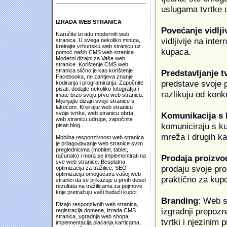
uslugama tvrtke u
IZRADA WEB STRANICA
Povećanje vidlji
Naručite izradu modernih web
vidljivije na inte
stranica. U svega nekoliko minuta,
kreirajte vrhunsku web stranicu uz
kupaca.
pomoć naših CMS web stranica.
Moderni dizajni za Vaše web
stranice. Korištenje CMS web
stranica slično je kao korištenje
Predstavljanje t
Facebooka, ne zahtjeva znanje
predstave svoje pr
kodiranja i programiranja. Započnite
pisati, dodajte nekoliko fotografija i
razlikuju od konk
imate brzo svoju prvu web stranicu.
Mijenjajte dizajn svoje stranice s
lakoćom. Kreirajte web stranicu
svoje tvrtke, web stranicu obrta,
Komunikacija s
web stranicu udruge, započnite
komuniciraju s k
pisati blog...
mreža i drugih k
Mobilna responzivnost web stranica
je prilagođavanje web stranice svim
preglednicima (mobitel, tablet,
računalo) i mora se implementirati na
Prodaja proizvo
sve web stranice. Besplatna
prodaju svoje proi
optimizacija za tražilice; SEO
optimizacija omogućava vašoj web
praktično za kup
stranici da se prikazuje u prvih deset
rezultata na tražilicama za pojmove
koje pretražuju vaši budući kupci.
Branding
: Web s
Dizajn responzivnih web stranica,
izgradnji prepozna
registracija domene, izrada CMS
stranica, ugradnja web shopa,
tvrtki i njezinim
implementacija plaćanja karticama,