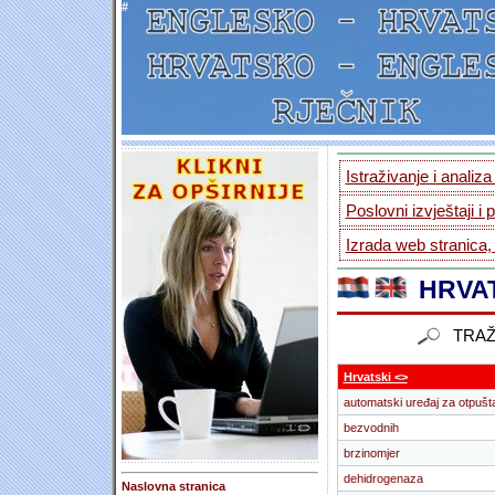
#
Istraživanje i analiz
Poslovni izvještaji i 
Izrada web stranica,
HRVAT
TRAŽ
Hrvatski <>
automatski uređaj za otpušt
bezvodnih
brzinomjer
dehidrogenaza
Naslovna stranica