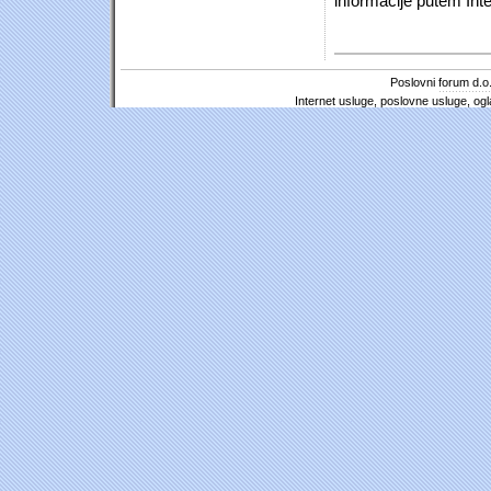
informacije putem Inte
Poslovni forum d.o.
Internet usluge, poslovne usluge, ogl