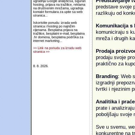
Predstavljanje t
ugradnja Google analyticsa, siguran
hosting, prijava na tražilice, reklama
predstave svoje pr
na društvenim mrežama, ugradnja
razlikuju od konk
kontakt formulara za upite sa web
stranica...
Iskoristite ponudu: izrada web
Komunikacija s
stranica i hosting po najnižim
cijenama. Besplatna prijava na
komuniciraju s k
tražilice, besplatni e-mail, besplatna
mreža i drugih k
.hr domena, besplatna podrška za
internet marketing...
>> Link na ponudu za izradu web
Prodaja proizvo
stranica >>
prodaju svoje proi
praktično za kup
8. 8. 2026.
Branding
: Web s
izgradnji prepozna
tvrtki i njezinim
Analitika i praće
prate i analiziraj
poboljšaju svoje 
Sve u svemu, web 
konkurentne na tr