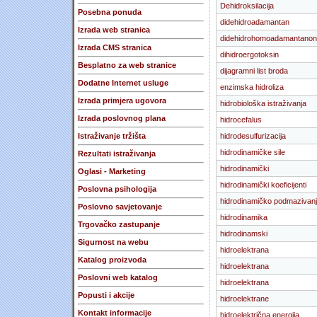
Dehidroksilacija
Posebna ponuda
didehidroadamantan
Izrada web stranica
didehidrohomoadamantanon
Izrada CMS stranica
dihidroergotoksin
Besplatno za web stranice
dijagramni list broda
Dodatne Internet usluge
enzimska hidroliza
Izrada primjera ugovora
hidrobiološka istraživanja
Izrada poslovnog plana
hidrocefalus
Istraživanje tržišta
hidrodesulfurizacija
hidrodinamičke sile
Rezultati istraživanja
hidrodinamički
Oglasi - Marketing
hidrodinamički koeficijenti
Poslovna psihologija
hidrodinamičko podmazivan
Poslovno savjetovanje
hidrodinamika
Trgovačko zastupanje
hidrodinamski
Sigurnost na webu
hidroelektrana
Katalog proizvoda
hidroelektrana
Poslovni web katalog
hidroelektrana
Popusti i akcije
hidroelektrane
Kontakt informacije
hidroelektrična energija