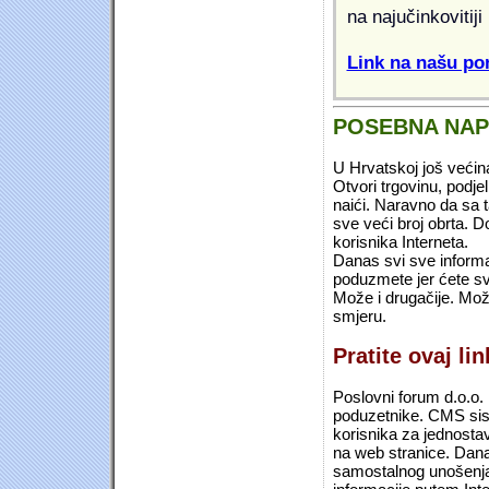
na najučinkovitiji
Link na našu pon
POSEBNA NA
U Hrvatskoj još većin
Otvori trgovinu, podje
naići. Naravno da sa 
sve veći broj obrta.
korisnika Interneta.
Danas svi sve informac
poduzmete jer ćete sv
Može i drugačije. Mož
smjeru.
Pratite ovaj li
Poslovni forum d.o.o. 
poduzetnike. CMS sist
korisnika za jednosta
na web stranice. Dana
samostalnog unošenja 