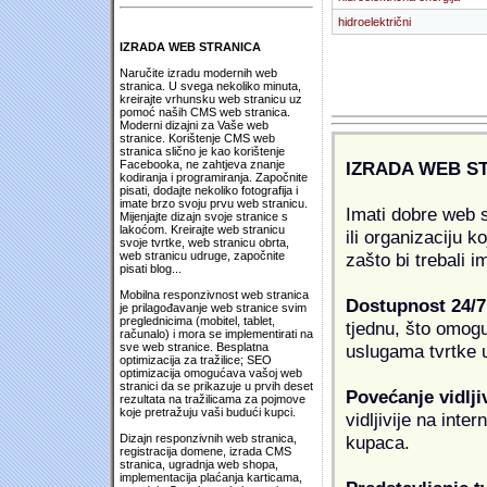
hidroelektrični
IZRADA WEB STRANICA
Naručite izradu modernih web
stranica. U svega nekoliko minuta,
kreirajte vrhunsku web stranicu uz
pomoć naših CMS web stranica.
Moderni dizajni za Vaše web
stranice. Korištenje CMS web
stranica slično je kao korištenje
IZRADA WEB S
Facebooka, ne zahtjeva znanje
kodiranja i programiranja. Započnite
pisati, dodajte nekoliko fotografija i
imate brzo svoju prvu web stranicu.
Imati dobre web s
Mijenjajte dizajn svoje stranice s
lakoćom. Kreirajte web stranicu
ili organizaciju k
svoje tvrtke, web stranicu obrta,
zašto bi trebali i
web stranicu udruge, započnite
pisati blog...
Mobilna responzivnost web stranica
Dostupnost 24/7
je prilagođavanje web stranice svim
preglednicima (mobitel, tablet,
tjednu, što omogu
računalo) i mora se implementirati na
uslugama tvrtke u
sve web stranice. Besplatna
optimizacija za tražilice; SEO
optimizacija omogućava vašoj web
stranici da se prikazuje u prvih deset
Povećanje vidlji
rezultata na tražilicama za pojmove
koje pretražuju vaši budući kupci.
vidljivije na inte
kupaca.
Dizajn responzivnih web stranica,
registracija domene, izrada CMS
stranica, ugradnja web shopa,
implementacija plaćanja karticama,