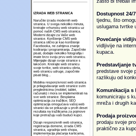
zašto bi trebali i
Dostupnost 24/7
IZRADA WEB STRANICA
tjednu, što omogu
Naručite izradu modernih web
stranica. U svega nekoliko minuta,
uslugama tvrtke u
kreirajte vrhunsku web stranicu uz
pomoć naših CMS web stranica.
Moderni dizajni za Vaše web
Povećanje vidlji
stranice. Korištenje CMS web
stranica slično je kao korištenje
vidljivije na inte
Facebooka, ne zahtjeva znanje
kodiranja i programiranja. Započnite
kupaca.
pisati, dodajte nekoliko fotografija i
imate brzo svoju prvu web stranicu.
Mijenjajte dizajn svoje stranice s
Predstavljanje t
lakoćom. Kreirajte web stranicu
svoje tvrtke, web stranicu obrta,
predstave svoje pr
web stranicu udruge, započnite
pisati blog...
razlikuju od konk
Mobilna responzivnost web stranica
je prilagođavanje web stranice svim
Komunikacija s
preglednicima (mobitel, tablet,
računalo) i mora se implementirati na
komuniciraju s k
sve web stranice. Besplatna
optimizacija za tražilice; SEO
mreža i drugih k
optimizacija omogućava vašoj web
stranici da se prikazuje u prvih deset
rezultata na tražilicama za pojmove
Prodaja proizvo
koje pretražuju vaši budući kupci.
prodaju svoje proi
Dizajn responzivnih web stranica,
registracija domene, izrada CMS
praktično za kup
stranica, ugradnja web shopa,
implementacija plaćanja karticama,