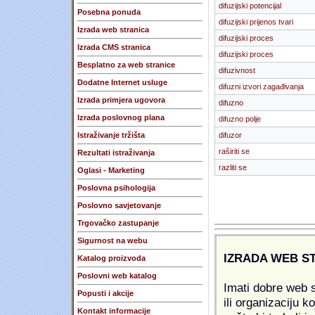
difuzijski potencijal
Posebna ponuda
difuzijski prijenos tvari
Izrada web stranica
difuzijski proces
Izrada CMS stranica
difuzijski proces
Besplatno za web stranice
difuzivnost
Dodatne Internet usluge
difuzni izvori zagađivanja
Izrada primjera ugovora
difuzno
Izrada poslovnog plana
difuzno polje
Istraživanje tržišta
difuzor
raširiti se
Rezultati istraživanja
razliti se
Oglasi - Marketing
Poslovna psihologija
Poslovno savjetovanje
Trgovačko zastupanje
Sigurnost na webu
IZRADA WEB S
Katalog proizvoda
Poslovni web katalog
Imati dobre web s
Popusti i akcije
ili organizaciju k
Kontakt informacije