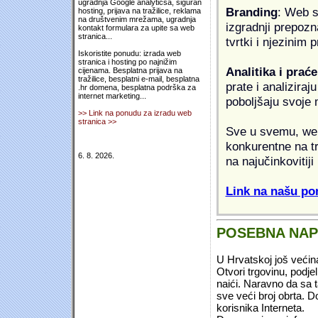
ugradnja Google analyticsa, siguran
Branding
: Web s
hosting, prijava na tražilice, reklama
na društvenim mrežama, ugradnja
izgradnji prepozna
kontakt formulara za upite sa web
stranica...
tvrtki i njezinim
Iskoristite ponudu: izrada web
stranica i hosting po najnižim
Analitika i praće
cijenama. Besplatna prijava na
tražilice, besplatni e-mail, besplatna
prate i analiziraj
.hr domena, besplatna podrška za
internet marketing...
poboljšaju svoje 
>> Link na ponudu za izradu web
stranica >>
Sve u svemu, web 
konkurentne na tr
6. 8. 2026.
na najučinkovitiji
Link na našu pon
POSEBNA NA
U Hrvatskoj još većin
Otvori trgovinu, podje
naići. Naravno da sa 
sve veći broj obrta.
korisnika Interneta.