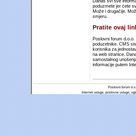
Danas svi sve informac
poduzmete jer ćete sv
Može i drugačije. Mož
smjeru.
Pratite ovaj li
Poslovni forum d.o.o. 
poduzetnike. CMS sist
korisnika za jednosta
na web stranice. Dana
samostalnog unošenja 
informacije putem Inte
Poslovni forum d.o.
Internet usluge, poslovne usluge, ogl