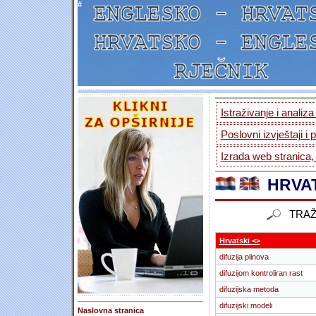
#
Istraživanje i analiz
Poslovni izvještaji i 
Izrada web stranica,
HRVAT
TRAŽ
Hrvatski <>
difuzija plinova
difuzijom kontroliran rast
difuzijska metoda
difuzijski modeli
Naslovna stranica