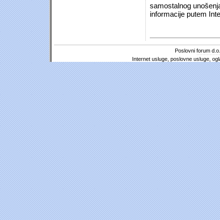
samostalnog unošenja 
informacije putem Inte
Poslovni forum d.o.
Internet usluge, poslovne usluge, ogl