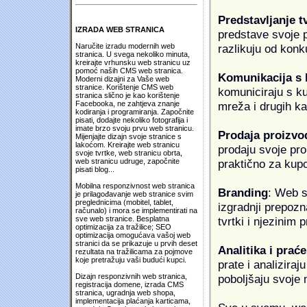
Predstavljanje t
IZRADA WEB STRANICA
predstave svoje pr
razlikuju od konk
Naručite izradu modernih web
stranica. U svega nekoliko minuta,
kreirajte vrhunsku web stranicu uz
pomoć naših CMS web stranica.
Komunikacija s
Moderni dizajni za Vaše web
stranice. Korištenje CMS web
komuniciraju s k
stranica slično je kao korištenje
mreža i drugih k
Facebooka, ne zahtjeva znanje
kodiranja i programiranja. Započnite
pisati, dodajte nekoliko fotografija i
imate brzo svoju prvu web stranicu.
Prodaja proizvo
Mijenjajte dizajn svoje stranice s
lakoćom. Kreirajte web stranicu
prodaju svoje proi
svoje tvrtke, web stranicu obrta,
praktično za kup
web stranicu udruge, započnite
pisati blog...
Mobilna responzivnost web stranica
Branding
: Web s
je prilagođavanje web stranice svim
preglednicima (mobitel, tablet,
izgradnji prepozna
računalo) i mora se implementirati na
tvrtki i njezinim
sve web stranice. Besplatna
optimizacija za tražilice; SEO
optimizacija omogućava vašoj web
stranici da se prikazuje u prvih deset
Analitika i praće
rezultata na tražilicama za pojmove
koje pretražuju vaši budući kupci.
prate i analiziraj
poboljšaju svoje 
Dizajn responzivnih web stranica,
registracija domene, izrada CMS
stranica, ugradnja web shopa,
implementacija plaćanja karticama,