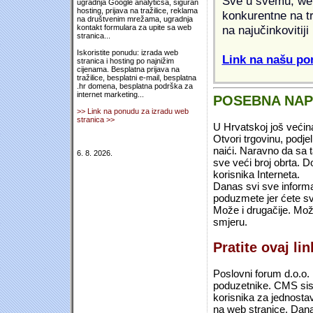
Sve u svemu, web 
ugradnja Google analyticsa, siguran
hosting, prijava na tražilice, reklama
konkurentne na tr
na društvenim mrežama, ugradnja
na najučinkovitiji
kontakt formulara za upite sa web
stranica...
Iskoristite ponudu: izrada web
Link na našu pon
stranica i hosting po najnižim
cijenama. Besplatna prijava na
tražilice, besplatni e-mail, besplatna
.hr domena, besplatna podrška za
internet marketing...
POSEBNA NA
>> Link na ponudu za izradu web
stranica >>
U Hrvatskoj još većin
Otvori trgovinu, podje
naići. Naravno da sa 
6. 8. 2026.
sve veći broj obrta.
korisnika Interneta.
Danas svi sve informac
poduzmete jer ćete sv
Može i drugačije. Mož
smjeru.
Pratite ovaj li
Poslovni forum d.o.o. 
poduzetnike. CMS sist
korisnika za jednosta
na web stranice. Dana