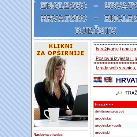
#
Istraživanje i analiz
Poslovni izvještaji i 
Izrada web stranica,
HRVAT
TRAŽ
Hrvatski <>
dehidrirani proizvod
geodetska
geodetske kupole
geodetski
Naslovna stranica