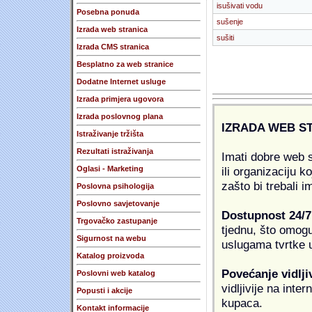
isušivati vodu
Posebna ponuda
sušenje
Izrada web stranica
sušiti
Izrada CMS stranica
Besplatno za web stranice
Dodatne Internet usluge
Izrada primjera ugovora
Izrada poslovnog plana
IZRADA WEB S
Istraživanje tržišta
Rezultati istraživanja
Imati dobre web s
ili organizaciju k
Oglasi - Marketing
zašto bi trebali i
Poslovna psihologija
Poslovno savjetovanje
Dostupnost 24/7
Trgovačko zastupanje
tjednu, što omogu
Sigurnost na webu
uslugama tvrtke u
Katalog proizvoda
Povećanje vidlji
Poslovni web katalog
vidljivije na inte
Popusti i akcije
kupaca.
Kontakt informacije