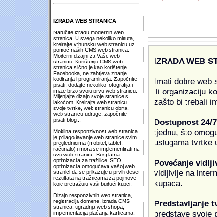
IZRADA WEB STRANICA
Naručite izradu modernih web
stranica. U svega nekoliko minuta,
kreirajte vrhunsku web stranicu uz
pomoć naših CMS web stranica.
Moderni dizajni za Vaše web
IZRADA WEB S
stranice. Korištenje CMS web
stranica slično je kao korištenje
Facebooka, ne zahtjeva znanje
kodiranja i programiranja. Započnite
Imati dobre web s
pisati, dodajte nekoliko fotografija i
ili organizaciju k
imate brzo svoju prvu web stranicu.
Mijenjajte dizajn svoje stranice s
zašto bi trebali i
lakoćom. Kreirajte web stranicu
svoje tvrtke, web stranicu obrta,
web stranicu udruge, započnite
pisati blog...
Dostupnost 24/7
tjednu, što omogu
Mobilna responzivnost web stranica
je prilagođavanje web stranice svim
uslugama tvrtke u
preglednicima (mobitel, tablet,
računalo) i mora se implementirati na
sve web stranice. Besplatna
optimizacija za tražilice; SEO
Povećanje vidlji
optimizacija omogućava vašoj web
vidljivije na inte
stranici da se prikazuje u prvih deset
rezultata na tražilicama za pojmove
kupaca.
koje pretražuju vaši budući kupci.
Dizajn responzivnih web stranica,
registracija domene, izrada CMS
Predstavljanje t
stranica, ugradnja web shopa,
predstave svoje pr
implementacija plaćanja karticama,