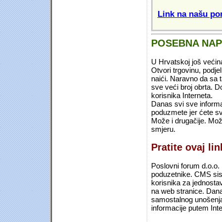
Link na našu pon
POSEBNA NA
U Hrvatskoj još većin
Otvori trgovinu, podje
naići. Naravno da sa 
sve veći broj obrta.
korisnika Interneta.
Danas svi sve informac
poduzmete jer ćete sv
Može i drugačije. Mož
smjeru.
Pratite ovaj li
Poslovni forum d.o.o. 
poduzetnike. CMS sist
korisnika za jednosta
na web stranice. Dana
samostalnog unošenja 
informacije putem Inte