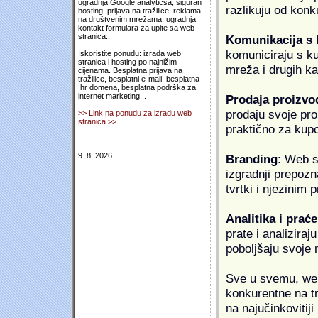
ugradnja Google analyticsa, siguran
razlikuju od konk
hosting, prijava na tražilice, reklama
na društvenim mrežama, ugradnja
kontakt formulara za upite sa web
stranica...
Komunikacija s
komuniciraju s k
Iskoristite ponudu: izrada web
stranica i hosting po najnižim
mreža i drugih k
cijenama. Besplatna prijava na
tražilice, besplatni e-mail, besplatna
.hr domena, besplatna podrška za
internet marketing...
Prodaja proizvo
prodaju svoje proi
>> Link na ponudu za izradu web
stranica >>
praktično za kup
9. 8. 2026.
Branding
: Web s
izgradnji prepozna
tvrtki i njezinim
Analitika i praće
prate i analiziraj
poboljšaju svoje 
Sve u svemu, web 
konkurentne na tr
na najučinkovitiji