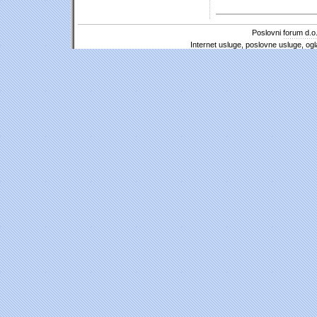
Poslovni forum d.o.
Internet usluge, poslovne usluge, ogl