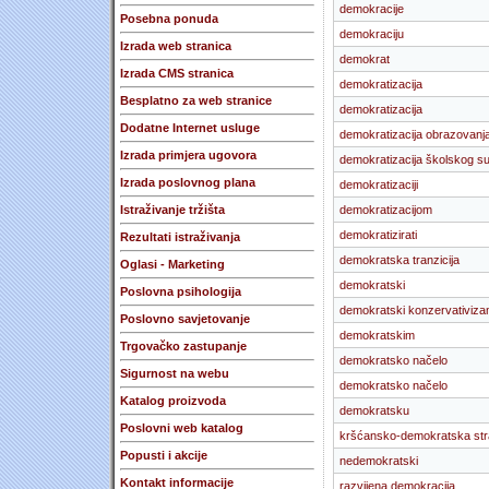
demokracije
Posebna ponuda
demokraciju
Izrada web stranica
demokrat
Izrada CMS stranica
demokratizacija
Besplatno za web stranice
demokratizacija
Dodatne Internet usluge
demokratizacija obrazovanj
Izrada primjera ugovora
demokratizacija školskog s
Izrada poslovnog plana
demokratizaciji
Istraživanje tržišta
demokratizacijom
demokratizirati
Rezultati istraživanja
demokratska tranzicija
Oglasi - Marketing
demokratski
Poslovna psihologija
demokratski konzervativiz
Poslovno savjetovanje
demokratskim
Trgovačko zastupanje
demokratsko načelo
Sigurnost na webu
demokratsko načelo
Katalog proizvoda
demokratsku
Poslovni web katalog
kršćansko-demokratska st
Popusti i akcije
nedemokratski
Kontakt informacije
razvijena demokracija