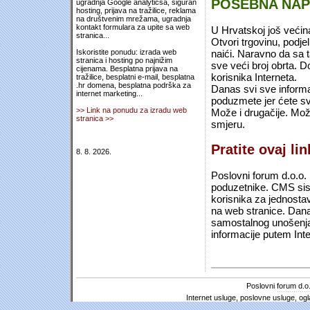
POSEBNA NA
ugradnja Google analyticsa, siguran
hosting, prijava na tražilice, reklama
na društvenim mrežama, ugradnja
kontakt formulara za upite sa web
U Hrvatskoj još većin
stranica...
Otvori trgovinu, podje
naići. Naravno da sa 
Iskoristite ponudu: izrada web
stranica i hosting po najnižim
sve veći broj obrta.
cijenama. Besplatna prijava na
korisnika Interneta.
tražilice, besplatni e-mail, besplatna
.hr domena, besplatna podrška za
Danas svi sve informac
internet marketing...
poduzmete jer ćete sv
>> Link na ponudu za izradu web
Može i drugačije. Mož
stranica >>
smjeru.
Pratite ovaj li
8. 8. 2026.
Poslovni forum d.o.o. 
poduzetnike. CMS sist
korisnika za jednosta
na web stranice. Dana
samostalnog unošenja 
informacije putem Inte
Poslovni forum d.o.
Internet usluge, poslovne usluge, ogl