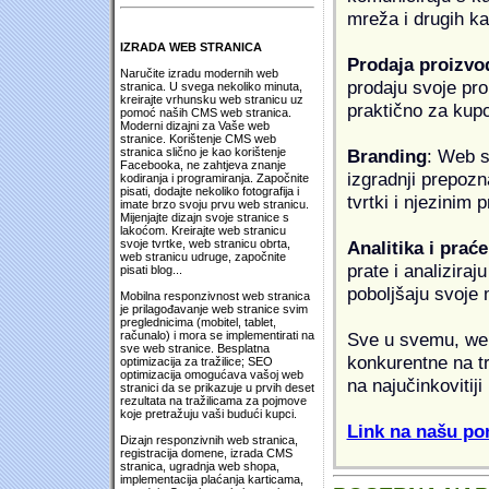
mreža i drugih k
IZRADA WEB STRANICA
Prodaja proizvo
Naručite izradu modernih web
prodaju svoje proi
stranica. U svega nekoliko minuta,
kreirajte vrhunsku web stranicu uz
praktično za kup
pomoć naših CMS web stranica.
Moderni dizajni za Vaše web
stranice. Korištenje CMS web
Branding
: Web s
stranica slično je kao korištenje
Facebooka, ne zahtjeva znanje
izgradnji prepozna
kodiranja i programiranja. Započnite
pisati, dodajte nekoliko fotografija i
tvrtki i njezinim
imate brzo svoju prvu web stranicu.
Mijenjajte dizajn svoje stranice s
lakoćom. Kreirajte web stranicu
Analitika i praće
svoje tvrtke, web stranicu obrta,
web stranicu udruge, započnite
prate i analiziraj
pisati blog...
poboljšaju svoje 
Mobilna responzivnost web stranica
je prilagođavanje web stranice svim
preglednicima (mobitel, tablet,
Sve u svemu, web 
računalo) i mora se implementirati na
sve web stranice. Besplatna
konkurentne na tr
optimizacija za tražilice; SEO
optimizacija omogućava vašoj web
na najučinkovitiji
stranici da se prikazuje u prvih deset
rezultata na tražilicama za pojmove
koje pretražuju vaši budući kupci.
Link na našu pon
Dizajn responzivnih web stranica,
registracija domene, izrada CMS
stranica, ugradnja web shopa,
implementacija plaćanja karticama,