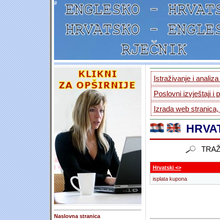
#
Istraživanje i analiz
Poslovni izvještaji i 
Izrada web stranica,
HRVAT
TRAŽ
Hrvatski <>
isplata kupona
Naslovna stranica