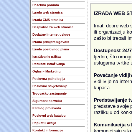
Posebna ponuda
IZRADA WEB S
Izrada web stranica
Izrada CMS stranica
Imati dobre web s
Besplatno za web stranice
ili organizaciju k
Dodatne Internet usluge
zašto bi trebali i
Izrada primjera ugovora
Dostupnost 24/7
Izrada poslovnog plana
tjednu, što omogu
Istraživanje tržišta
uslugama tvrtke u
Rezultati istraživanja
Oglasi - Marketing
Povećanje vidlji
Poslovna psihologija
vidljivije na inte
Poslovno savjetovanje
kupaca.
Trgovačko zastupanje
Predstavljanje t
Sigurnost na webu
predstave svoje pr
Katalog proizvoda
razlikuju od konk
Poslovni web katalog
Popusti i akcije
Komunikacija s
komuniciraju s k
Kontakt informacije