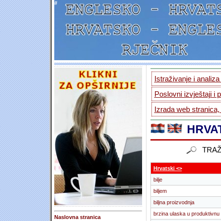
#
Istraživanje i analiz
Poslovni izvještaji i 
Izrada web stranica,
HRVAT
TRAŽ
Hrvatski <>
bilje
biljem
biljna proizvodnja
brzina ulaska u produktivnu
Naslovna stranica