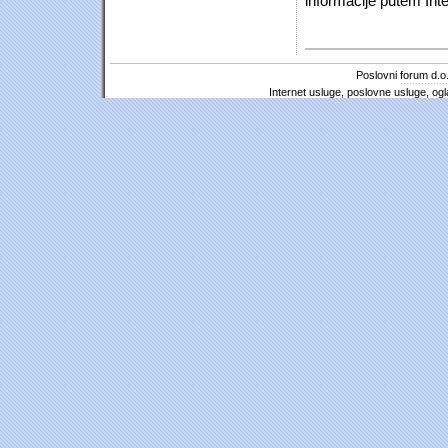
informacije putem Inte
Poslovni forum d.o.
Internet usluge, poslovne usluge, ogl