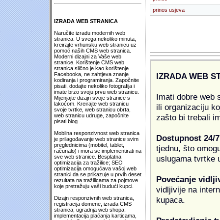
prinos usjeva
IZRADA WEB STRANICA
Naručite izradu modernih web
stranica. U svega nekoliko minuta,
kreirajte vrhunsku web stranicu uz
pomoć naših CMS web stranica.
Moderni dizajni za Vaše web
stranice. Korištenje CMS web
stranica slično je kao korištenje
IZRADA WEB S
Facebooka, ne zahtjeva znanje
kodiranja i programiranja. Započnite
pisati, dodajte nekoliko fotografija i
imate brzo svoju prvu web stranicu.
Imati dobre web s
Mijenjajte dizajn svoje stranice s
lakoćom. Kreirajte web stranicu
ili organizaciju k
svoje tvrtke, web stranicu obrta,
zašto bi trebali i
web stranicu udruge, započnite
pisati blog...
Mobilna responzivnost web stranica
Dostupnost 24/7
je prilagođavanje web stranice svim
preglednicima (mobitel, tablet,
tjednu, što omogu
računalo) i mora se implementirati na
uslugama tvrtke u
sve web stranice. Besplatna
optimizacija za tražilice; SEO
optimizacija omogućava vašoj web
stranici da se prikazuje u prvih deset
Povećanje vidlji
rezultata na tražilicama za pojmove
koje pretražuju vaši budući kupci.
vidljivije na inte
kupaca.
Dizajn responzivnih web stranica,
registracija domene, izrada CMS
stranica, ugradnja web shopa,
implementacija plaćanja karticama,