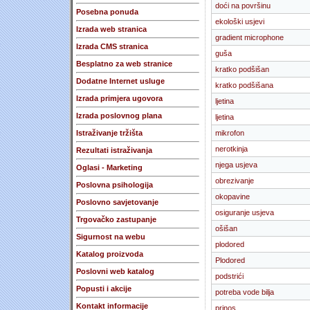
doći na površinu
Posebna ponuda
ekološki usjevi
Izrada web stranica
gradient microphone
Izrada CMS stranica
guša
Besplatno za web stranice
kratko podšišan
Dodatne Internet usluge
kratko podšišana
Izrada primjera ugovora
ljetina
Izrada poslovnog plana
ljetina
Istraživanje tržišta
mikrofon
nerotkinja
Rezultati istraživanja
njega usjeva
Oglasi - Marketing
obrezivanje
Poslovna psihologija
okopavine
Poslovno savjetovanje
osiguranje usjeva
Trgovačko zastupanje
ošišan
Sigurnost na webu
plodored
Katalog proizvoda
Plodored
Poslovni web katalog
podstrići
Popusti i akcije
potreba vode bilja
Kontakt informacije
prinos