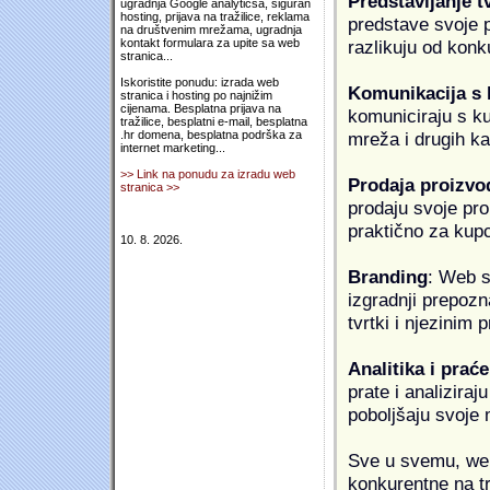
Predstavljanje t
ugradnja Google analyticsa, siguran
hosting, prijava na tražilice, reklama
predstave svoje pr
na društvenim mrežama, ugradnja
razlikuju od konk
kontakt formulara za upite sa web
stranica...
Iskoristite ponudu: izrada web
Komunikacija s
stranica i hosting po najnižim
cijenama. Besplatna prijava na
komuniciraju s k
tražilice, besplatni e-mail, besplatna
mreža i drugih k
.hr domena, besplatna podrška za
internet marketing...
>> Link na ponudu za izradu web
Prodaja proizvo
stranica >>
prodaju svoje proi
praktično za kup
10. 8. 2026.
Branding
: Web s
izgradnji prepozna
tvrtki i njezinim
Analitika i praće
prate i analiziraj
poboljšaju svoje 
Sve u svemu, web 
konkurentne na tr