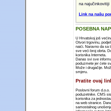
na najučinkovitiji
Link na našu pon
POSEBNA NA
U Hrvatskoj još većin
Otvori trgovinu, podje
naići. Naravno da sa 
sve veći broj obrta.
korisnika Interneta.
Danas svi sve informac
poduzmete jer ćete sv
Može i drugačije. Mož
smjeru.
Pratite ovaj li
Poslovni forum d.o.o. 
poduzetnike. CMS sist
korisnika za jednosta
na web stranice. Dana
samostalnog unošenja 