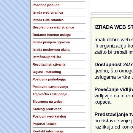
Posebna ponuda
Izrada web stranica
Izrada CMS stranica
IZRADA WEB S
Besplatno za web stranice
Dodatne Internet usluge
Imati dobre web s
Izrada primjera ugovora
ili organizaciju k
Izrada poslovnog plana
zašto bi trebali i
Istraživanje tržišta
Dostupnost 24/7
Rezultati istraživanja
tjednu, što omogu
Oglasi - Marketing
uslugama tvrtke u
Poslovna psihologija
Poslovno savjetovanje
Povećanje vidlji
Trgovačko zastupanje
vidljivije na inte
kupaca.
Sigurnost na webu
Katalog proizvoda
Predstavljanje t
Poslovni web katalog
predstave svoje pr
Popusti i akcije
razlikuju od konk
Kontakt informacije