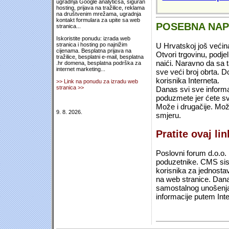
ugradnja Google analyticsa, siguran
hosting, prijava na tražilice, reklama
na društvenim mrežama, ugradnja
kontakt formulara za upite sa web
POSEBNA NA
stranica...
Iskoristite ponudu: izrada web
U Hrvatskoj još većin
stranica i hosting po najnižim
cijenama. Besplatna prijava na
Otvori trgovinu, podje
tražilice, besplatni e-mail, besplatna
naići. Naravno da sa 
.hr domena, besplatna podrška za
internet marketing...
sve veći broj obrta.
korisnika Interneta.
>> Link na ponudu za izradu web
stranica >>
Danas svi sve informac
poduzmete jer ćete sv
Može i drugačije. Mož
9. 8. 2026.
smjeru.
Pratite ovaj li
Poslovni forum d.o.o. 
poduzetnike. CMS sist
korisnika za jednosta
na web stranice. Dana
samostalnog unošenja 
informacije putem Inte