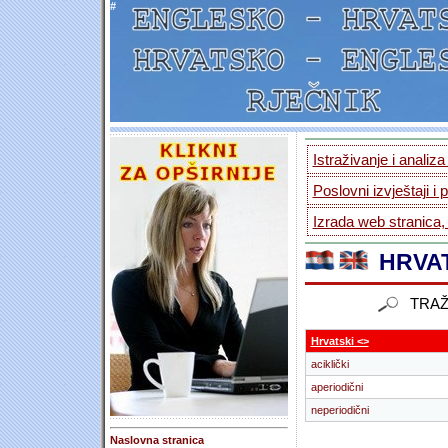
#
Istraživanje i analiz
Poslovni izvještaji i 
Izrada web stranica,
HRVAT
TRAŽ
Hrvatski <>
aciklički
aperiodični
neperiodični
Naslovna stranica