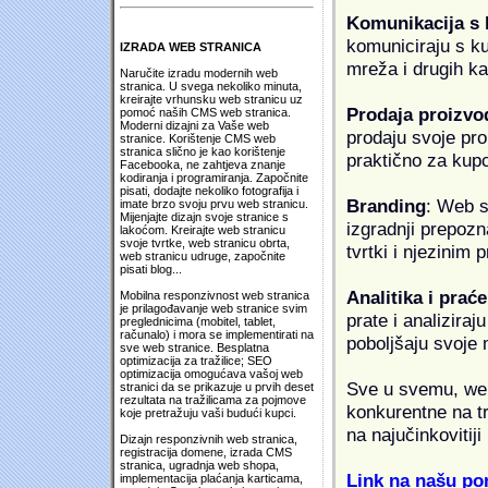
Komunikacija s
komuniciraju s k
IZRADA WEB STRANICA
mreža i drugih k
Naručite izradu modernih web
stranica. U svega nekoliko minuta,
kreirajte vrhunsku web stranicu uz
Prodaja proizvo
pomoć naših CMS web stranica.
Moderni dizajni za Vaše web
prodaju svoje proi
stranice. Korištenje CMS web
stranica slično je kao korištenje
praktično za kup
Facebooka, ne zahtjeva znanje
kodiranja i programiranja. Započnite
pisati, dodajte nekoliko fotografija i
Branding
: Web s
imate brzo svoju prvu web stranicu.
Mijenjajte dizajn svoje stranice s
izgradnji prepozna
lakoćom. Kreirajte web stranicu
svoje tvrtke, web stranicu obrta,
tvrtki i njezinim
web stranicu udruge, započnite
pisati blog...
Analitika i praće
Mobilna responzivnost web stranica
je prilagođavanje web stranice svim
prate i analiziraj
preglednicima (mobitel, tablet,
računalo) i mora se implementirati na
poboljšaju svoje 
sve web stranice. Besplatna
optimizacija za tražilice; SEO
optimizacija omogućava vašoj web
Sve u svemu, web 
stranici da se prikazuje u prvih deset
rezultata na tražilicama za pojmove
konkurentne na tr
koje pretražuju vaši budući kupci.
na najučinkovitiji
Dizajn responzivnih web stranica,
registracija domene, izrada CMS
stranica, ugradnja web shopa,
Link na našu pon
implementacija plaćanja karticama,