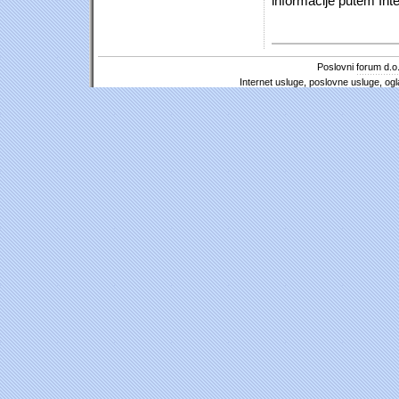
informacije putem Inte
Poslovni forum d.o.
Internet usluge, poslovne usluge, ogl