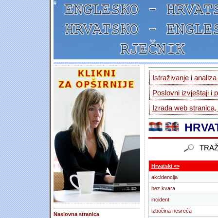
#
Istraživanje i analiz
Poslovni izvještaji i 
Izrada web stranica,
HRVAT
TRAŽ
Hrvatski <>
akcidencija
bez kvara
incident
izbočina nesreća
Naslovna stranica