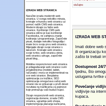
slučajno
IZRADA WEB STRANICA
Naručite izradu modernih web
stranica. U svega nekoliko minuta,
kreirajte vrhunsku web stranicu uz
pomoć naših CMS web stranica.
Moderni dizajni za Vaše web
stranice. Korištenje CMS web
stranica slično je kao korištenje
IZRADA WEB S
Facebooka, ne zahtjeva znanje
kodiranja i programiranja. Započnite
pisati, dodajte nekoliko fotografija i
imate brzo svoju prvu web stranicu.
Imati dobre web s
Mijenjajte dizajn svoje stranice s
lakoćom. Kreirajte web stranicu
ili organizaciju k
svoje tvrtke, web stranicu obrta,
zašto bi trebali i
web stranicu udruge, započnite
pisati blog...
Mobilna responzivnost web stranica
Dostupnost 24/7
je prilagođavanje web stranice svim
preglednicima (mobitel, tablet,
tjednu, što omogu
računalo) i mora se implementirati na
uslugama tvrtke u
sve web stranice. Besplatna
optimizacija za tražilice; SEO
optimizacija omogućava vašoj web
stranici da se prikazuje u prvih deset
Povećanje vidlji
rezultata na tražilicama za pojmove
koje pretražuju vaši budući kupci.
vidljivije na inte
kupaca.
Dizajn responzivnih web stranica,
registracija domene, izrada CMS
stranica, ugradnja web shopa,
implementacija plaćanja karticama,