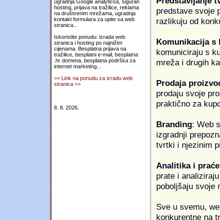
Predstavljanje t
ugradnja Google analyticsa, siguran
hosting, prijava na tražilice, reklama
predstave svoje pr
na društvenim mrežama, ugradnja
razlikuju od konk
kontakt formulara za upite sa web
stranica...
Iskoristite ponudu: izrada web
Komunikacija s
stranica i hosting po najnižim
cijenama. Besplatna prijava na
komuniciraju s k
tražilice, besplatni e-mail, besplatna
mreža i drugih k
.hr domena, besplatna podrška za
internet marketing...
>> Link na ponudu za izradu web
Prodaja proizvo
stranica >>
prodaju svoje proi
praktično za kup
8. 8. 2026.
Branding
: Web s
izgradnji prepozna
tvrtki i njezinim
Analitika i praće
prate i analiziraj
poboljšaju svoje 
Sve u svemu, web 
konkurentne na tr