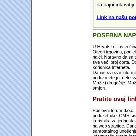
na najučinkovitiji
Link na našu pon
POSEBNA NA
U Hrvatskoj još većin
Otvori trgovinu, podje
naići. Naravno da sa 
sve veći broj obrta.
korisnika Interneta.
Danas svi sve informac
poduzmete jer ćete sv
Može i drugačije. Mož
smjeru.
Pratite ovaj li
Poslovni forum d.o.o. 
poduzetnike. CMS sist
korisnika za jednosta
na web stranice. Dana
samostalnog unošenja 