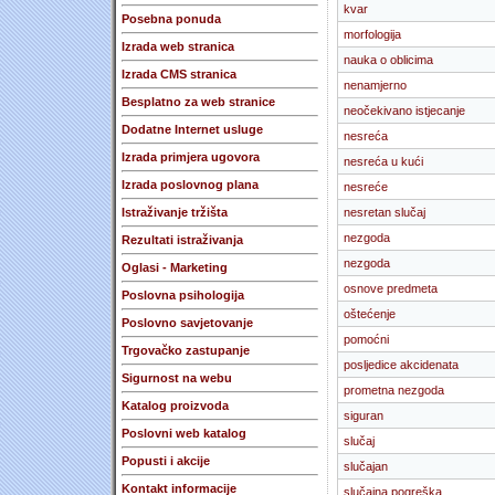
kvar
Posebna ponuda
morfologija
Izrada web stranica
nauka o oblicima
Izrada CMS stranica
nenamjerno
Besplatno za web stranice
neočekivano istjecanje
Dodatne Internet usluge
nesreća
Izrada primjera ugovora
nesreća u kući
Izrada poslovnog plana
nesreće
Istraživanje tržišta
nesretan slučaj
nezgoda
Rezultati istraživanja
nezgoda
Oglasi - Marketing
osnove predmeta
Poslovna psihologija
oštećenje
Poslovno savjetovanje
pomoćni
Trgovačko zastupanje
posljedice akcidenata
Sigurnost na webu
prometna nezgoda
Katalog proizvoda
siguran
Poslovni web katalog
slučaj
Popusti i akcije
slučajan
Kontakt informacije
slučajna pogreška