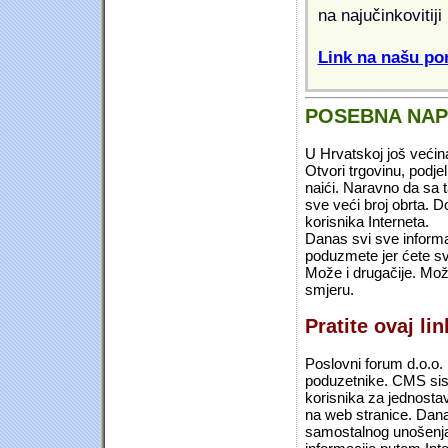
na najučinkovitiji
Link na našu pon
POSEBNA NA
U Hrvatskoj još većin
Otvori trgovinu, podje
naići. Naravno da sa 
sve veći broj obrta.
korisnika Interneta.
Danas svi sve informac
poduzmete jer ćete sv
Može i drugačije. Mož
smjeru.
Pratite ovaj li
Poslovni forum d.o.o. 
poduzetnike. CMS sist
korisnika za jednosta
na web stranice. Dana
samostalnog unošenja 