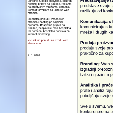
Predstavljanje t
ugradnja Google analyticsa, siguran
hosting, prijava na tražilice, reklama
predstave svoje pr
na društvenim mrežama, ugradnja
razlikuju od konk
kontakt formulara za upite sa web
stranica...
Iskoristite ponudu: izrada web
Komunikacija s
stranica i hosting po najnižim
cijenama. Besplatna prijava na
komuniciraju s k
tražilice, besplatni e-mail, besplatna
mreža i drugih k
.hr domena, besplatna podrška za
internet marketing...
>> Link na ponudu za izradu web
Prodaja proizvo
stranica >>
prodaju svoje proi
praktično za kup
7. 8. 2026.
Branding
: Web s
izgradnji prepozna
tvrtki i njezinim
Analitika i praće
prate i analiziraj
poboljšaju svoje 
Sve u svemu, web 
konkurentne na tr