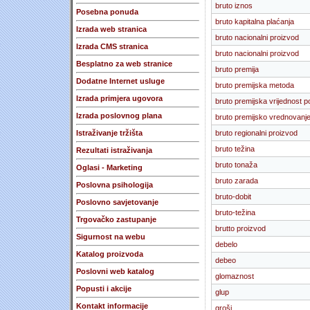
bruto iznos
Posebna ponuda
bruto kapitalna plaćanja
Izrada web stranica
bruto nacionalni proizvod
Izrada CMS stranica
bruto nacionalni proizvod
Besplatno za web stranice
bruto premija
Dodatne Internet usluge
bruto premijska metoda
Izrada primjera ugovora
bruto premijska vrijednost po
Izrada poslovnog plana
bruto premijsko vrednovanj
Istraživanje tržišta
bruto regionalni proizvod
bruto težina
Rezultati istraživanja
bruto tonaža
Oglasi - Marketing
bruto zarada
Poslovna psihologija
bruto-dobit
Poslovno savjetovanje
bruto-težina
Trgovačko zastupanje
brutto proizvod
Sigurnost na webu
debelo
Katalog proizvoda
debeo
Poslovni web katalog
glomaznost
Popusti i akcije
glup
Kontakt informacije
groši