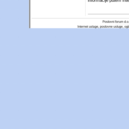
informacije putem Inte
Poslovni forum d.o.
Internet usluge, poslovne usluge, ogl