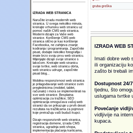
gruba greška
IZRADA WEB STRANICA
Naručite izradu modernih web
stranica. U svega nekoliko minuta,
kreirajte vrhunsku web stranicu uz
pomoć naših CMS web stranica.
Moderni dizajni za Vaše web
stranice. Korištenje CMS web
stranica slično je kao korištenje
IZRADA WEB S
Facebooka, ne zahtjeva znanje
kodiranja i programiranja. Započnite
pisati, dodajte nekoliko fotografija i
imate brzo svoju prvu web stranicu.
Imati dobre web s
Mijenjajte dizajn svoje stranice s
lakoćom. Kreirajte web stranicu
ili organizaciju k
svoje tvrtke, web stranicu obrta,
zašto bi trebali i
web stranicu udruge, započnite
pisati blog...
Mobilna responzivnost web stranica
Dostupnost 24/7
je prilagođavanje web stranice svim
preglednicima (mobitel, tablet,
tjednu, što omogu
računalo) i mora se implementirati na
uslugama tvrtke u
sve web stranice. Besplatna
optimizacija za tražilice; SEO
optimizacija omogućava vašoj web
stranici da se prikazuje u prvih deset
Povećanje vidlji
rezultata na tražilicama za pojmove
koje pretražuju vaši budući kupci.
vidljivije na inte
kupaca.
Dizajn responzivnih web stranica,
registracija domene, izrada CMS
stranica, ugradnja web shopa,
implementacija plaćanja karticama,