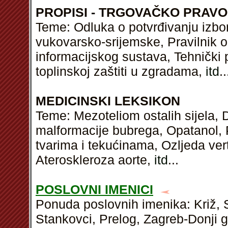
PROPISI - TRGOVAČKO PRAVO
Teme: Odluka o potvrđivanju izb
vukovarsko-srijemske, Pravilnik o
informacijskog sustava, Tehnički p
toplinskoj zaštiti u zgradama,
itd
..
MEDICINSKI LEKSIKON
Teme: Mezoteliom ostalih sijela, 
malformacije bubrega, Opatanol,
tvarima i tekućinama, Ozljeda verte
Ateroskleroza aorte,
itd
...
POSLOVNI IMENICI
Ponuda poslovnih imenika: Križ, Si
Stankovci, Prelog, Zagreb-Donji g