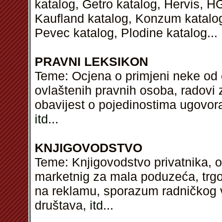
katalog, Getro katalog, Hervis, H
Kaufland katalog, Konzum katalog,
Pevec katalog, Plodine katalog...
PRAVNI LEKSIKON
Teme: Ocjena o primjeni neke od oko
ovlaštenih pravnih osoba, radovi 
obavijest o pojedinostima ugovor
itd
...
KNJIGOVODSTVO
Teme: Knjigovodstvo privatnika, 
marketnig za mala poduzeća, trgov
na reklamu, sporazum radničkog v
društava,
itd
...