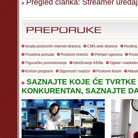
Pregled članka: Streamer uređa
Izrada poslovnih internet stranica
CMS web stranice
Hosting
Posebna ponuda
Poslovni imenici
Primjeri ugovora
Poslo
Trgovačko posredovanje
Istraživanje tržišta
Oglasi i marketi
Korisni programi
Sigurnost i nadzor
Poslovni forum
Aktua
SAZNAJTE KOJE ĆE TVRTKE 
KONKURENTAN, SAZNAJTE DA 