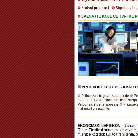
Korisni programi
Sigurnost i n
SAZNAJTE KOJE ĆE TVRTKE PR
PROIZVODI I USLUGE - KATALO
Pribor za strojeve za bojenje
Pr
stolni ukrasi
Pribor za sterilizaciju
Pribor za slušne aparate
Prigušiv
automati za napitke
EKONOMSKI LEKSIKON
- U izradi
Teme: Efektivni prinos na obveznicu,
mjenice kod dobavljača remitenta, 