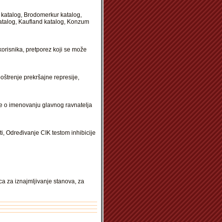
c katalog, Brodomerkur katalog,
katalog, Kaufland katalog, Konzum
orisnika, pretporez koji se može
oštrenje prekršajne represije,
e o imenovanju glavnog ravnatelja
ti, Određivanje CIK testom inhibicije
ca za iznajmljivanje stanova, za