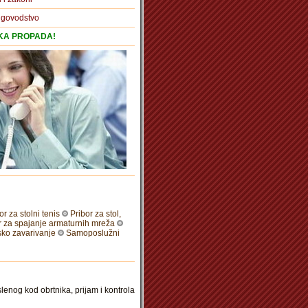
igovodstvo
TKA PROPADA!
or za stolni tenis
Pribor za stol,
r za spajanje armaturnih mreža
sko zavarivanje
Samoposlužni
lenog kod obrtnika, prijam i kontrola