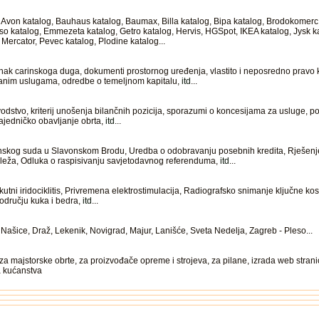
zi: Avon katalog, Bauhaus katalog, Baumax, Billa katalog, Bipa katalog, Brodokomer
so katalog, Emmezeta katalog, Getro katalog, Hervis, HGSpot, IKEA katalog, Jysk 
 Mercator, Pevec katalog, Plodine katalog...
ak carinskoga duga, dokumenti prostornog uređenja, vlastito i neposredno pravo k
iranim uslugama, odredbe o temeljnom kapitalu,
itd
...
dstvo, kriterij unošenja bilančnih pozicija, sporazumi o koncesijama za usluge, po
ajedničko obavljanje obrta,
itd
...
inskog suda u Slavonskom Brodu, Uredba o odobravanju posebnih kredita, Rješenj
leža, Odluka o raspisivanju savjetodavnog referenduma,
itd
...
kutni iridociklitis, Privremena elektrostimulacija, Radiografsko snimanje ključne kos
području kuka i bedra,
itd
...
Našice, Draž, Lekenik, Novigrad, Majur, Lanišće, Sveta Nedelja, Zagreb - Pleso...
a majstorske obrte, za proizvođače opreme i strojeva, za pilane, izrada web strani
a kućanstva