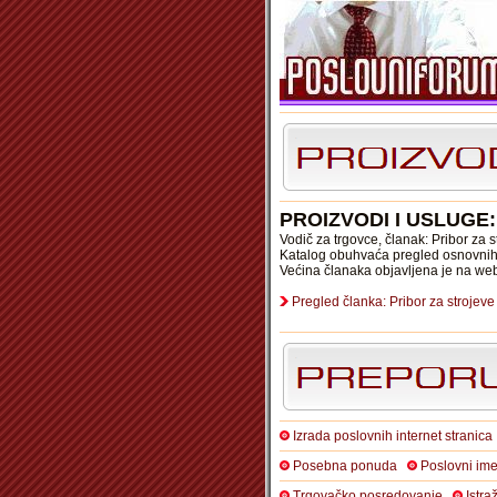
PROIZVODI I USLUGE
Vodič za trgovce, članak: Pribor za s
Katalog obuhvaća pregled osnovnih 
Većina članaka objavljena je na we
Pregled članka: Pribor za strojeve
Izrada poslovnih internet stranica
Posebna ponuda
Poslovni ime
Trgovačko posredovanje
Istra