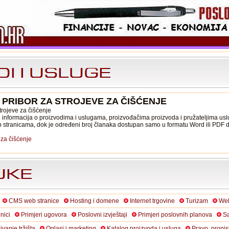
: PRIBOR ZA STROJEVE ZA ČIŠĆENJE
trojeve za čišćenje
informacija o proizvodima i uslugama, proizvođačima proizvoda i pružateljima usl
b stranicama, dok je određeni broj članaka dostupan samo u formatu Word ili PDF
 za čišćenje
CMS web stranice
Hosting i domene
Internet trgovine
Turizam
Web
nici
Primjeri ugovora
Poslovni izvještaji
Primjeri poslovnih planova
Sa
živanje tržišta
Oglasi i marketing
Katalog proizvoda i usluga
Pravo, propis