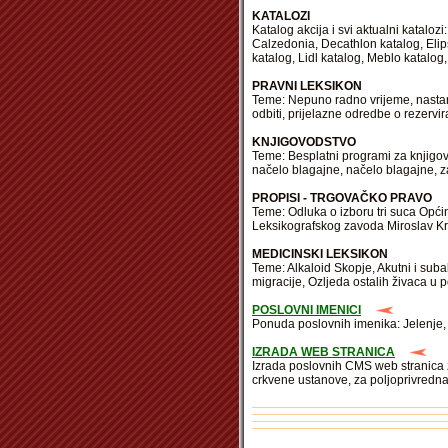
KATALOZI
Katalog akcija i svi aktualni katalo
Calzedonia, Decathlon katalog, Elip
katalog, Lidl katalog, Meblo katalog,
PRAVNI LEKSIKON
Teme: Nepuno radno vrijeme, nastan
odbiti, prijelazne odredbe o rezerv
KNJIGOVODSTVO
Teme: Besplatni programi za knjigovo
načelo blagajne, načelo blagajne, z
PROPISI - TRGOVAČKO PRAVO
Teme: Odluka o izboru tri suca Opć
Leksikografskog zavoda Miroslav Kr
MEDICINSKI LEKSIKON
Teme: Alkaloid Skopje, Akutni i suba
migracije, Ozljeda ostalih živaca u 
POSLOVNI IMENICI
Ponuda poslovnih imenika: Jelenje, 
IZRADA WEB STRANICA
Izrada poslovnih CMS web stranica z
crkvene ustanove, za poljoprivredn