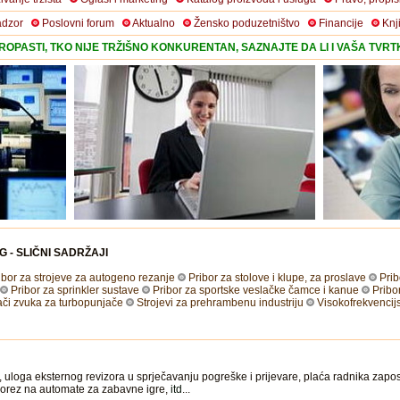
adzor
Poslovni forum
Aktualno
Žensko poduzetništvo
Financije
Knj
OPASTI, TKO NIJE TRŽIŠNO KONKURENTAN, SAZNAJTE DA LI I VAŠA TVR
G - SLIČNI SADRŽAJI
ibor za strojeve za autogeno rezanje
Pribor za stolove i klupe, za proslave
Prib
Pribor za sprinkler sustave
Pribor za sportske veslačke čamce i kanue
Pribo
ači zvuka za turbopunjače
Strojevi za prehrambenu industriju
Visokofrekvencij
 uloga eksternog revizora u sprječavanju pogreške i prijevare, plaća radnika zapos
porez na automate za zabavne igre,
itd
...