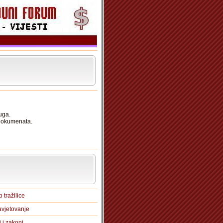
uga.
 dokumenata.
 tražilice
vjetovanje
i i zakoni