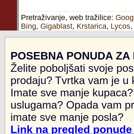
Pretraživanje, web tražilice:
Goog
Bing
,
Gigablast
,
Krstarica
,
Lycos
POSEBNA PONUDA ZA
Želite poboljšati svoje po
prodaju? Tvrtka vam je u k
Imate sve manje kupaca? 
uslugama? Opada vam pr
imate sve manje posla?
Link na pregled ponude 