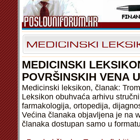
MEDICINSKI LEKSIKO
POVRŠINSKIH VENA 
Medicinski leksikon, članak: Trom
Leksikon obuhvaća arhivu stručnih
farmakologija, ortopedija, dijagnos
Većina članaka objavljena je na w
članaka dostupan samo u format