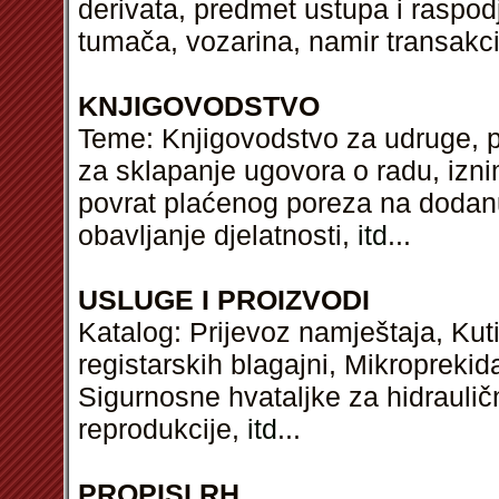
derivata, predmet ustupa i raspod
tumača, vozarina, namir transakci
KNJIGOVODSTVO
Teme: Knjigovodstvo za udruge, po
za sklapanje ugovora o radu, iznim
povrat plaćenog poreza na dodan
obavljanje djelatnosti,
itd
...
USLUGE I PROIZVODI
Katalog: Prijevoz namještaja, Kut
registarskih blagajni, Mikroprekid
Sigurnosne hvataljke za hidrauličn
reprodukcije,
itd
...
PROPISI RH