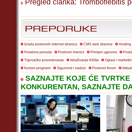
Pregled članka: Tromboflebitis p
Izrada poslovnih internet stranica
CMS web stranice
Hosting
Posebna ponuda
Poslovni imenici
Primjeri ugovora
Poslo
Trgovačko posredovanje
Istraživanje tržišta
Oglasi i marketi
Korisni programi
Sigurnost i nadzor
Poslovni forum
Aktua
SAZNAJTE KOJE ĆE TVRTKE 
KONKURENTAN, SAZNAJTE DA 