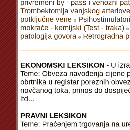
privremeni by - pass i venozni patc
Trombektomija vanjskog arteriov
potključne vene
Psihostimulato
mokraće - kemijski (Test - traka)
patologija govora
Retrogradna pi
EKONOMSKI LEKSIKON
- U izra
Teme: Obveza navođenja cijene pri
obrtnika u registar poreznih obvez
novčanog toka, prinos do dospijeć
itd
...
PRAVNI LEKSIKON
Teme: Praćenjem trgovanja na ure