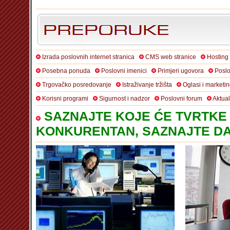
Izrada poslovnih internet stranica
CMS web stranice
Hosting
Posebna ponuda
Poslovni imenici
Primjeri ugovora
Poslo
Trgovačko posredovanje
Istraživanje tržišta
Oglasi i marketi
Korisni programi
Sigurnost i nadzor
Poslovni forum
Aktua
SAZNAJTE KOJE ĆE TVRTKE 
KONKURENTAN, SAZNAJTE DA 