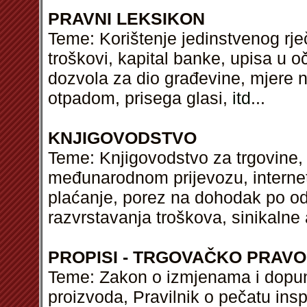
PRAVNI LEKSIKON
Teme: Korištenje jedinstvenog rje
troškovi, kapital banke, upisa u o
dozvola za dio građevine, mjere 
otpadom, prisega glasi,
itd
...
KNJIGOVODSTVO
Teme: Knjigovodstvo za trgovine, 
međunarodnom prijevozu, internet
plaćanje, porez na dohodak po odb
razvrstavanja troškova, sinikalne 
PROPISI - TRGOVAČKO PRAVO
Teme: Zakon o izmjenama i dopun
proizvoda, Pravilnik o pečatu insp