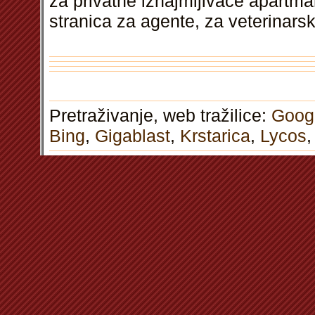
za privatne iznajmljivače apartm
stranica za agente, za veterinars
Pretraživanje, web tražilice:
Goog
Bing
,
Gigablast
,
Krstarica
,
Lycos