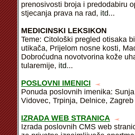
prenosivosti broja i predodabiru o
stjecanja prava na rad,
itd
...
MEDICINSKI LEKSIKON
Teme: Citološki pregled otisaka b
utikača, Prijelom nosne kosti, M
Dobroćudna novotvorina kože uha 
tularemije,
itd
...
POSLOVNI IMENICI
Ponuda poslovnih imenika: Sunja,
Vidovec, Trpinja, Delnice, Zagreb 
IZRADA WEB STRANICA
Izrada poslovnih CMS web stranic