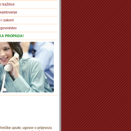
 tražilice
vjetovanje
i i zakoni
igovodstvo
TKA PROPADA!
ehničke upute
,
ugovor o prijevozu