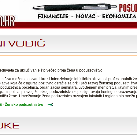
eduvjeta za uključivanje što većeg broja žena u poduzetništvo
štva možemo ostvariti kroz i intenziviranje lobističkih aktivnosti profesionalnih žen
lative koja će osigurati pozitivno ozračje za brži i jači razvoj ženskog poduzetništv
poduzetnica početnica, organizacija seminara, uvođenjem mentorstva, javnim preze
ogrami poticanja sveg ženskog poduzetništva koji osiguravaju treninge, obrazovanj
potiču žene. Umrežavanje žena poduzetnica razvojem lokalnih i regionalnih mreža 
- Žensko poduzetništvo