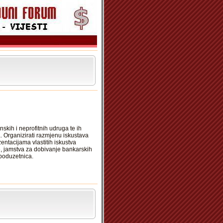
skih i neprofitnih udruga te ih
a. Organizirati razmjenu iskustava
ntacijama vlastitih iskustva
e, jamstva za dobivanje bankarskih
poduzetnica.