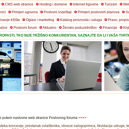
CMS web stranice
Hosting i domene
Internet trgovine
Turizam
Web
nici
Primjeri ugovora
Poslovni izvještaji
Primjeri poslovnih planova
Sa
živanje tržišta
Oglasi i marketing
Katalog proizvoda i usluga
Pravo, propis
adzor
Poslovni forum
Aktualno
Žensko poduzetništvo
Financije
Knj
OPASTI, TKO NIJE TRŽIŠNO KONKURENTAN, SAZNAJTE DA LI I VAŠA TVR
ite putem naslovne web stranice Poslovnog foruma
>>>>
steka koncesije
,
prestanak ovlaštenika
,
obveze nalogoprimca
,
likvidacija udruge
,
t