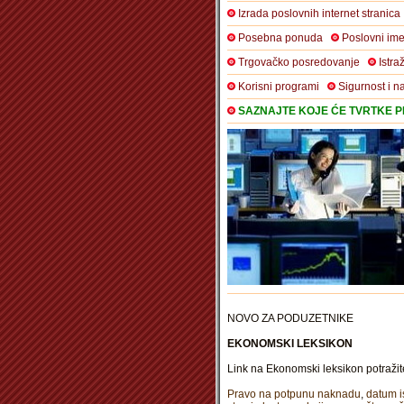
Izrada poslovnih internet stranica
Posebna ponuda
Poslovni ime
Trgovačko posredovanje
Istra
Korisni programi
Sigurnost i n
SAZNAJTE KOJE ĆE TVRTKE PR
NOVO ZA PODUZETNIKE
EKONOMSKI LEKSIKON
Link na Ekonomski leksikon potraž
Pravo na potpunu naknadu
,
datum i