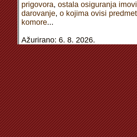
prigovora
,
ostala osiguranja imov
darovanje
,
o kojima ovisi predme
komore
...
Ažurirano: 6. 8. 2026.