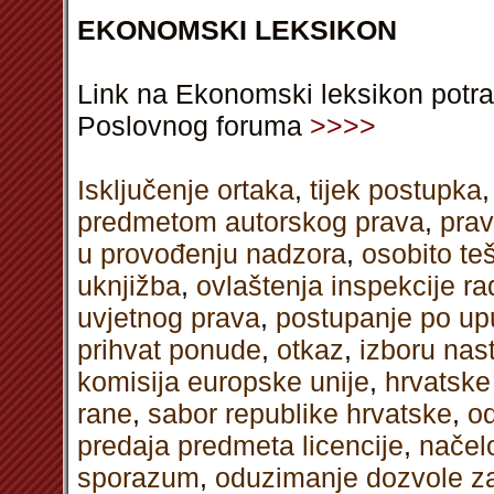
EKONOMSKI LEKSIKON
Link na Ekonomski leksikon potra
Poslovnog foruma
>>>>
Isključenje ortaka
,
tijek postupka
predmetom autorskog prava
,
prav
u provođenju nadzora
,
osobito t
uknjižba
,
ovlaštenja inspekcije ra
uvjetnog prava
,
postupanje po u
prihvat ponude
,
otkaz
,
izboru nast
komisija europske unije
,
hrvatsk
rane
,
sabor republike hrvatske
,
o
predaja predmeta licencije
,
načelo
sporazum
,
oduzimanje dozvole z