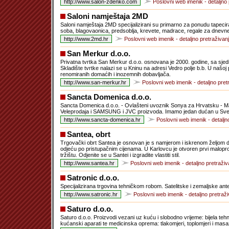
Poslovni web imenik - detaljno 
Saloni namještaja 2MD
Saloni namještaja 2MD specijalizirani su primarno za ponudu tapecir
soba, blagovaonica, predsoblja, krevete, madrace, regale za dnevne b
Poslovni web imenik - detaljno pretraživan
San Merkur d.o.o.
Privatna tvrtka San Merkur d.o.o. osnovana je 2000. godine, sa sjedi
Skladište tvrtke nalazi se u Kninu na adresi Vedro polje b.b. U našo
renomiranih domaćih i inozemnih dobavljača.
Poslovni web imenik - detaljno pret
Sancta Domenica d.o.o.
Sancta Domenica d.o.o. - Ovlašteni uvoznik Sonya za Hrvatsku - Malo
Veleprodaja i SAMSUNG i JVC proizvoda. Imamo jedan dućan u Svet
Poslovni web imenik - detaljn
Santea, obrt
Trgovački obrt Santea je osnovan je s namjerom i iskrenom željom da 
odjeću po pristupačnim cijenama. U Karlovcu je otvoren prvi malopr
tržištu. Odjenite se u Santei i izgradite vlastiti stil.
Poslovni web imenik - detaljno pretraživ
Satronic d.o.o.
Specijalizirana trgovina tehničkom robom. Satelitske i zemaljske anten
Poslovni web imenik - detaljno pretraži
Saturo d.o.o.
Saturo d.o.o. Proizvodi vezani uz kuću i slobodno vrijeme: bijela tehnik
kućanski aparati te medicinska oprema: tlakomjeri, toplomjeri i masažer