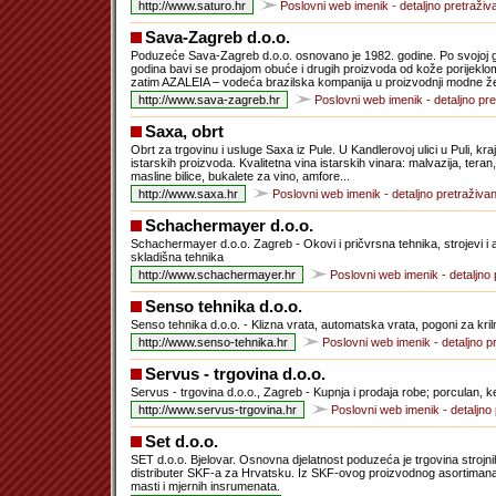
Poslovni web imenik - detaljno pretraživ
Sava-Zagreb d.o.o.
Poduzeće Sava-Zagreb d.o.o. osnovano je 1982. godine. Po svojoj g
godina bavi se prodajom obuće i drugih proizvoda od kože porijekl
zatim AZALEIA – vodeća brazilska kompanija u proizvodnji modne
Poslovni web imenik - detaljno pre
Saxa, obrt
Obrt za trgovinu i usluge Saxa iz Pule. U Kandlerovoj ulici u Puli, k
istarskih proizvoda. Kvalitetna vina istarskih vinara: malvazija, te
masline bilice, bukalete za vino, amfore...
Poslovni web imenik - detaljno pretraživan
Schachermayer d.o.o.
Schachermayer d.o.o. Zagreb - Okovi i pričvrsna tehnika, strojevi i al
skladišna tehnika
Poslovni web imenik - detaljno 
Senso tehnika d.o.o.
Senso tehnika d.o.o. - Klizna vrata, automatska vrata, pogoni za kril
Poslovni web imenik - detaljno p
Servus - trgovina d.o.o.
Servus - trgovina d.o.o., Zagreb - Kupnja i prodaja robe; porculan, ker
Poslovni web imenik - detaljno 
Set d.o.o.
SET d.o.o. Bjelovar. Osnovna djelatnost poduzeća je trgovina strojnih
distributer SKF-a za Hrvatsku. Iz SKF-ovog proizvodnog asortimana m
masti i mjernih insrumenata.