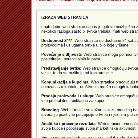
Izrada internet stranica - Informacije o izradi internet stranica 
IZRADA WEB STRANICA
Imati dobre web stranice danas je gotovo neizbježno za b
nekoliko razloga zašto bi tvrtka trebala imati web stra
Dostupnost 24/7
: Web stranice su dostupne 24 sata 
proizvodima i uslugama tvrtke u bilo koje vrijeme.
Povećanje vidljivosti
: Web stranice mogu pomoći tvrt
posjetitelja i potencijalnih kupaca.
Predstavljanje tvrtke
: Web stranice omogućuju tvrtkam
viziju, te da se razlikuju od konkurencije.
Komunikacija s kupcima
: Web stranice omogućuju t
obrazaca za kontakt, društvenih mreža i drugih kanal
Prodaja proizvoda i usluga
: Web stranice omogućuju
vrlo profitabilno i prikladno za kupce.
Branding
: Web stranice su važan alat za branding tvrt
stvaranju pozitivne percepcije o tvrtki i njezinim proi
Analitika i praćenje rezultata
: Web stranice omogućuju
svoje kupce i poboljšaju svoje marketinške aktivnosti.
Sve u svemu, web stranice su važan alat za tvrtke koje 