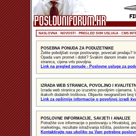
NASLOVNA
-
NOVOSTI
-
PREGLED SVIH USLUGA
-
CMS INT
POSEBNA PONUDA ZA PODUZETNIKE
Želite poboljšati svoje poslovanje, povećati prodaju
Opada vam promet i dobit? Svakim danom imate sve m
stranica, cijena vrlo povoljna.
Link na pregled ponude - Poslovne usluge za pod
IZRADA WEB STRANICA, POVOLJNO I KVALITET
Izrada web stranica po izuzetno povoljnim cijenama. I
ikakvih dodatnih troškova. Objavite neograničeni broj 
Link za opširnije informacije o povoljnoj izradi k
POSLOVNE INFORMACIJE, SAVJETI I ANALIZE
Potražite sve informacije o poslovanju u Hrvatskoj, pra
marketingu, rezultate istraživanja tržišta, poslovne an
Kontaktirajte nas ukoliko su Vam potrebne poslov