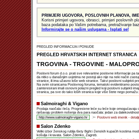
PRIMJERI UGOVORA, POSLOVNIH PLANOVA, IME
Korisni primjeri ugovora, obrasci, primjeri poslovnih p
baza podataka po Vašim potrebama, pretraživanje baz
Informirajte se o našim uslugama - Isplati se!
PREGLED INFORMACIJA I PONUDE
PREGLED HRVATSKIH INTERNET STRANICA
TRGOVINA - TRGOVINE - MALOPR
Poslovni forum d.o.o. prati sve relevantne poslovne informacije pa tak
da nitko u današnjim uvjetima ne postoji ako nije na neki način zastup
stranice, ili ima užasno loše web stranice. Takvi poslovni subjekti pr
Na ovim stranicama Poslovnog foruma, tematski evidentiramo postojeć
zainteresirani imali osnovni polazni pregled koji poslovni subjekti imaj
stranica, pa sve do tako loših stranica koje više štete nego pomažu 
Salmoiraghi & Vigano
Prodaja naočala i leća. Progresivne leće su leće koje omogućavaju dob
rješavaju problem nošenja dva para naočala: jedan za dalekovidnost 
Poslovni web imenik - detalj
Salon Zdenko
Veliki izbor ženskog rublja 6ixty 8ight i ženskih kupaćih kostima mo
košulja i kravata. Salon Zdenko, Zagreb.