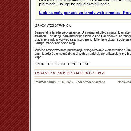
proizvode i usluge na najučinkovitiji način.
Link na našu ponudu za izradu web stranica - Provj
IZRADA WEB STRANICA
Samostalna izrada web stranica. U svega nekoliko minuta, kreirajt
stranicu. Korištenje administracije slično je kao Facebooka, ne zahtje
ostvarite svoju prvu web stranicu u trenu. Mijenjajte dizajn svoje st
udruge, započnite pisati blog...
Mobilna responzivnost predstavlja prilagođavanje web stranice svim u
optimizacija će omogućiti vašoj web stranici da se prikazuje u prvih
kupci.
ISKORISTITE PROMOTIVNE CIJENE
1
2
3
4
5
6
7
8
9
10
11
12
13
14
15
16
17
18
19
20
Poslovni forum
- 6. 8. 2026. - Sva prava pridržana
Naslovna