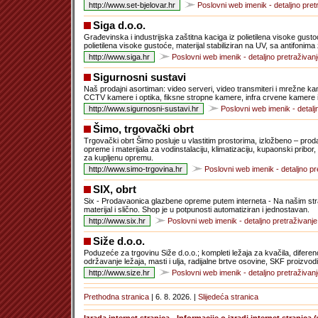
Poslovni web imenik - detaljno pret
Siga d.o.o.
Građevinska i industrijska zaštitna kaciga iz polietilena visoke gusto
polietilena visoke gustoće, materijal stabiliziran na UV, sa antifonima
Poslovni web imenik - detaljno pretraživanj
Sigurnosni sustavi
Naš prodajni asortiman: video serveri, video transmiteri i mrežne ka
CCTV kamere i optika, fiksne stropne kamere, infra crvene kamere 
Poslovni web imenik - detalj
Šimo, trgovački obrt
Trgovački obrt Šimo posluje u vlastitim prostorima, izložbeno – pro
opreme i materijala za vodinstalaciju, klimatizaciju, kupaonski pribo
za kupljenu opremu.
Poslovni web imenik - detaljno pr
SIX, obrt
Six - Prodavaonica glazbene opreme putem interneta - Na našim str
materijal i slično. Shop je u potpunosti automatiziran i jednostavan.
Poslovni web imenik - detaljno pretraživanje
Siže d.o.o.
Poduzeće za trgovinu Siže d.o.o.; kompleti ležaja za kvačila, diferen
održavanje ležaja, masti i ulja, radijalne brtve osovine, SKF proizvodi.
Poslovni web imenik - detaljno pretraživanj
Prethodna stranica
| 6. 8. 2026. |
Slijedeća stranica