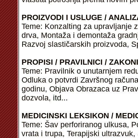
PROIZVODI I USLUGE / ANALIZ
Teme: Konzalting za upravljanje z
drva, Montaža i demontaža gradn
Razvoj slastičarskih proizvoda, S
PROPISI / PRAVILNICI / ZAKON
Teme: Pravilnik o unutarnjem red
Odluka o potvrdi Završnog račun
godinu, Objava Obrazaca uz Pravi
dozvola,
itd
...
MEDICINSKI LEKSIKON / MEDI
Teme: Šav perforiranog ulkusa, Pos
vrata i trupa, Terapijski ultrazvu