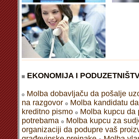
EKONOMIJA I PODUZETNIŠT
Molba dobavljaču da pošalje uz
na razgovor
Molba kandidatu da r
kreditno pismo
Molba kupcu da p
potrebama
Molba kupcu za sudjel
organizaciji da podupre vaš proiz
građevinske preinake
Molba vla