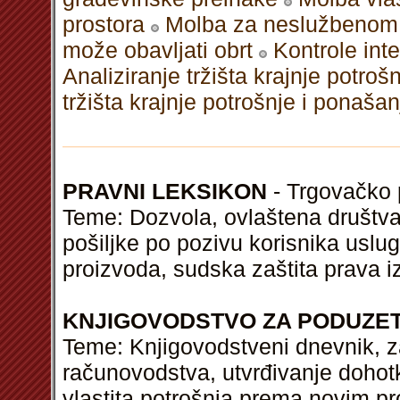
prostora
Molba za neslužbenom 
može obavljati obrt
Kontrole int
Analiziranje tržišta krajnje potro
tržišta krajnje potrošnje i ponaša
PRAVNI LEKSIKON
- Trgovačko p
Teme: Dozvola, ovlaštena društva,
pošiljke po pozivu korisnika uslu
proizvoda, sudska zaštita prava 
KNJIGOVODSTVO ZA PODUZE
Teme: Knjigovodstveni dnevnik, z
računovodstva, utvrđivanje dohotk
vlastita potrošnja prema novim p