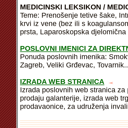
MEDICINSKI LEKSIKON / MEDI
Teme: Prenošenje tetive šake, Int
krvi iz vene (bez ili s koagulanso
prsta, Laparoskopska djelomična 
POSLOVNI IMENICI ZA DIREK
Ponuda poslovnih imenika: Smokvic
Zagreb, Veliki Grđevac, Tovarnik..
IZRADA WEB STRANICA
Izrada poslovnih web stranica za 
prodaju galanterije, izrada web t
prodavaonice, za udruženja invali