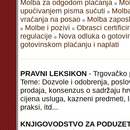
Molba za odgodom plaćanja
Mol
upućivanjem pisma sućuti
Molba
vraćanja na posao
Molba zaposl
Molbe i pozivi
Obrasci certifi
regulacije
Nova odluka o gotovin
gotovinskom plaćanju i naplati
PRAVNI LEKSIKON
- Trgovačko p
Teme: Dozvole i odobrenja, poslov
prodaja, konsenzus o sadržaju hr
cijena usluga, kazneni predmeti, l
praksi,
itd
...
KNJIGOVODSTVO ZA PODUZE