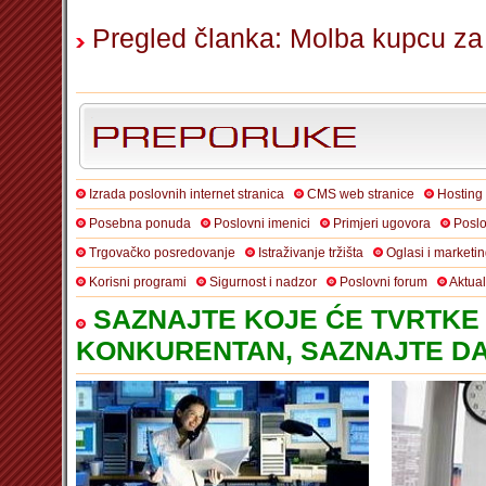
Pregled članka: Molba kupcu za s
Izrada poslovnih internet stranica
CMS web stranice
Hosting
Posebna ponuda
Poslovni imenici
Primjeri ugovora
Poslo
Trgovačko posredovanje
Istraživanje tržišta
Oglasi i marketi
Korisni programi
Sigurnost i nadzor
Poslovni forum
Aktua
SAZNAJTE KOJE ĆE TVRTKE 
KONKURENTAN, SAZNAJTE DA 