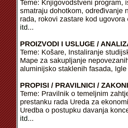
Teme: Knjigovodstveni program, is
smatraju dohotkom, određivanje na
rada, rokovi zastare kod ugovora 
itd
...
PROIZVODI I USLUGE / ANALIZ
Teme: Košare, Instaliranje studijs
Mape za sakupljanje nepovezanih 
aluminijsko staklenih fasada, Igle
PROPISI / PRAVILNICI / ZAKON
Teme: Pravilnik o temeljnim zahtj
prestanku rada Ureda za ekonomik
Uredba o postupku davanja konc
itd
...