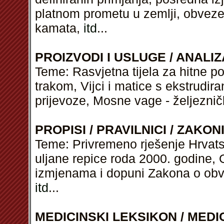
platnom prometu u zemlji, obveze
kamata,
itd
...
PROIZVODI I USLUGE / ANALIZ
Teme: Rasvjetna tijela za hitne p
trakom, Vijci i matice s ekstrud
prijevoze, Mosne vage - željezni
PROPISI / PRAVILNICI / ZAKON
Teme: Privremeno rješenje Hrvats
uljane repice roda 2000. godine,
izmjenama i dopuni Zakona o obv
itd
...
MEDICINSKI LEKSIKON / MEDI