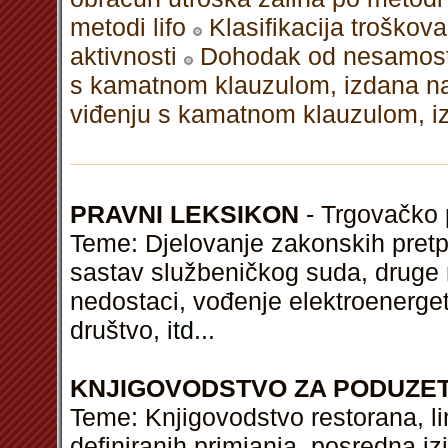
metodi lifo
Klasifikacija troško
aktivnosti
Dohodak od nesamost
s kamatnom klauzulom, izdana na
viđenju s kamatnom klauzulom, i
PRAVNI LEKSIKON
- Trgovačko p
Teme: Djelovanje zakonskih pretp
sastav službeničkog suda, druge m
nedostaci, vođenje elektroenerget
društvo,
itd
...
KNJIGOVODSTVO ZA PODUZE
Teme: Knjigovodstvo restorana, l
definiranih primjanja, posredna i