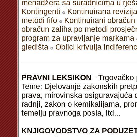
menadžera sa suradnicima u rješ
Kontingenti
Kontinuirana revizij
metodi fifo
Kontinuirani obračun 
obračun zaliha po metodi prosječ
program za upravljanje markama
gledišta
Oblici krivulja indiferenc
PRAVNI LEKSIKON
- Trgovačko p
Teme: Djelovanje zakonskih pret
prava, mirovinska osiguravajuća d
radnji, zakon o kemikalijama, prom
temelju pravnoga posla,
itd
...
KNJIGOVODSTVO ZA PODUZE