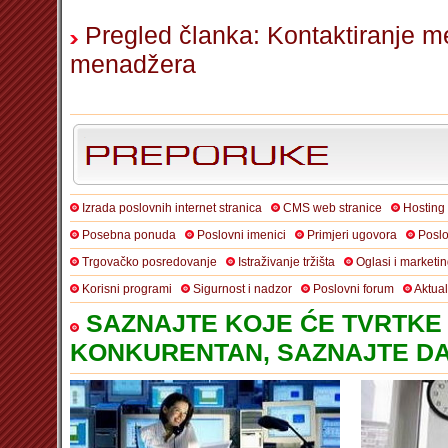
Pregled članka: Kontaktiranje 
menadžera
Izrada poslovnih internet stranica
CMS web stranice
Hosting
Posebna ponuda
Poslovni imenici
Primjeri ugovora
Poslo
Trgovačko posredovanje
Istraživanje tržišta
Oglasi i marketi
Korisni programi
Sigurnost i nadzor
Poslovni forum
Aktua
SAZNAJTE KOJE ĆE TVRTKE 
KONKURENTAN, SAZNAJTE DA 