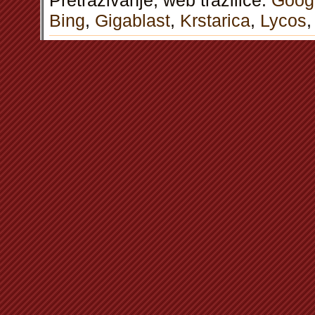
Pretraživanje, web tražilice:
Goog
Bing
,
Gigablast
,
Krstarica
,
Lycos