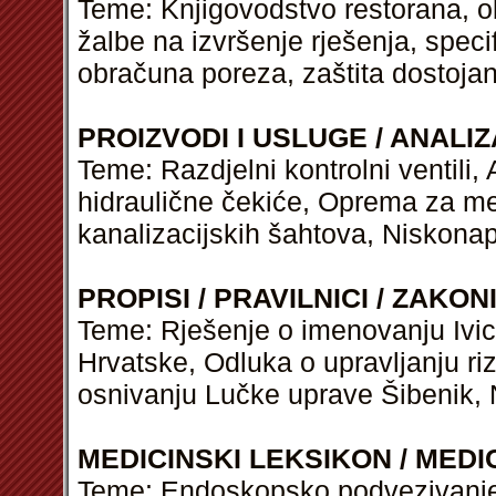
Teme: Knjigovodstvo restorana, o
žalbe na izvršenje rješenja, speci
obračuna poreza, zaštita dostoja
PROIZVODI I USLUGE / ANALIZ
Teme: Razdjelni kontrolni ventili, 
hidraulične čekiće, Oprema za met
kanalizacijskih šahtova, Niskona
PROPISI / PRAVILNICI / ZAKON
Teme: Rješenje o imenovanju Ivi
Hrvatske, Odluka o upravljanju riz
osnivanju Lučke uprave Šibenik, 
MEDICINSKI LEKSIKON / MEDI
Teme: Endoskopsko podvezivanje 