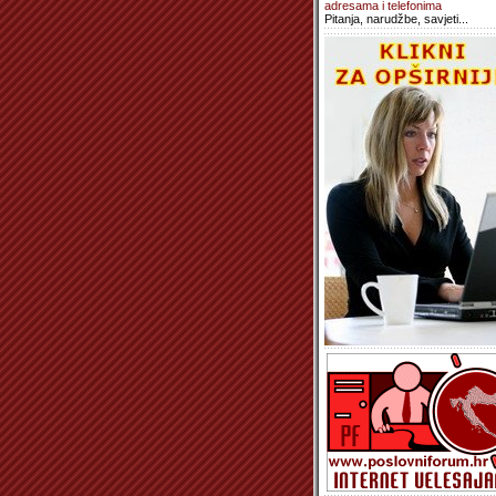
adresama i telefonima
Pitanja, narudžbe, savjeti...