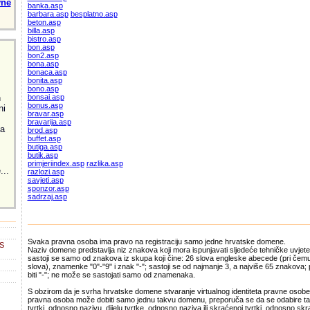
vne
banka.asp
barbara.asp
besplatno.asp
beton.asp
billa.asp
bistro.asp
bon.asp
bon2.asp
bona.asp
bonaca.asp
bonita.asp
bono.asp
h
bonsai.asp
bonus.asp
ni
bravar.asp
bravarija.asp
za
brod.asp
buffet.asp
butiga.asp
butik.asp
primjeriindex.asp
razlika.asp
...
razlozi.asp
savjeti.asp
sponzor.asp
sadrzaj.asp
Svaka pravna osoba ima pravo na registraciju samo jedne hrvatske domene.
MS
Naziv domene predstavlja niz znakova koji mora ispunjavati sljedeće tehničke uvjete
sastoji se samo od znakova iz skupa koji čine: 26 slova engleske abecede (pri čemu 
slova), znamenke "0"-"9" i znak "-"; sastoji se od najmanje 3, a najviše 65 znakova; 
biti "-"; ne može se sastojati samo od znamenaka.
S obzirom da je svrha hrvatske domene stvaranje virtualnog identiteta pravne osobe 
pravna osoba može dobiti samo jednu takvu domenu, preporuča se da se odabire ta
tvrtki, odnosno nazivu, dijelu tvrtke, odnosno naziva ili skraćenoj tvrtki, odnosno 