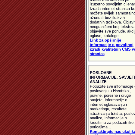
izuzetno povoljnim cijena
Izrada internet stranica ko
možete uvijek samostaln
ažurirati bez ikakvih
dodatnih troškova. Objavi
neograničeni broj tekstova
objavite sve ponude, akcij
oglase, kataloge...
Link za opširnije
informacije o povoljnoj
izradi kvalitetnih CMS 
stranica
POSLOVNE
INFORMACIJE, SAVJETI
ANALIZE
Potražite sve informacije 
poslovanju u Hrvatskoj,
pravne, porezne i druge
savjete, informacije o
internet oglašavanju i
marketingu, rezultate
istraživanja tržišta, poslo
analize, informacije o
kreditima za poduzetnike,
poticajima...
Kontaktirajte nas ukolik