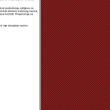
, kod podnošenja zahtjeva za
strirati domenu traženog naziva,
va koristiti. Preporučuje se
v nije istovjetan nazivu