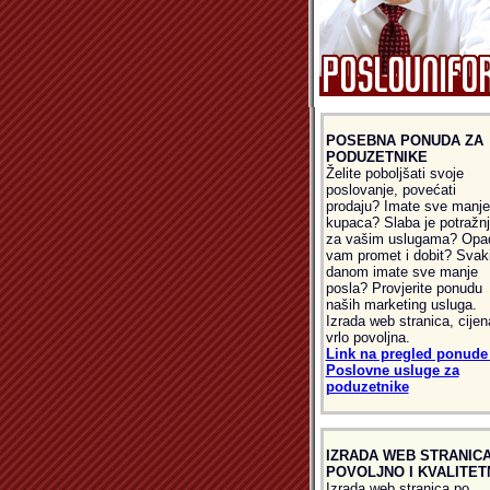
POSEBNA PONUDA ZA
PODUZETNIKE
Želite poboljšati svoje
poslovanje, povećati
prodaju? Imate sve manje
kupaca? Slaba je potražn
za vašim uslugama? Opa
vam promet i dobit? Svak
danom imate sve manje
posla? Provjerite ponudu
naših marketing usluga.
Izrada web stranica, cijen
vrlo povoljna.
Link na pregled ponude 
Poslovne usluge za
poduzetnike
IZRADA WEB STRANICA
POVOLJNO I KVALITET
Izrada web stranica po