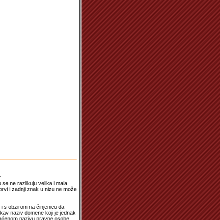
:
se ne razlikuju velika i mala
prvi i zadnji znak u nizu ne može
i s obzirom na činjenicu da
kav naziv domene koji je jednak
skraćenom nazivu pravne osobe