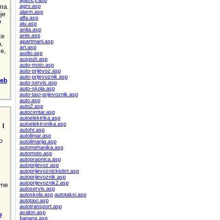
agency.asp
ma.
agro.asp
alarm.asp
je
alfa.asp
o
alu.asp
anita.asp
te
ante.asp
apartmani.asp
,
art.asp
e,
audio.asp
auspuh.asp
auto-moto.asp
auto-prijevoz.asp
auto-prijevoznik.asp
web
auto-servis.asp
auto-skola.asp
auto-taxi-prijevoznik.asp
auto.asp
auto2.asp
autocentar.asp
autoelektrika.asp
autoelektronika.asp
 I
autohr.asp
autolimar.asp
o
autolimarija.asp
automehanika.asp
automoto.asp
autopraonica.asp
autoprijevoz.asp
autoprijevoznickiobrt.asp
autoprijevoznik.asp
autoprijevoznik2.asp
vne
autoservis.asp
autoskola.asp
autotaksi.asp
autotaxi.asp
autotransport.asp
avalon.asp
o
banana.asp