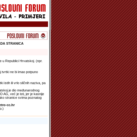
ADA STRANICA
e u Republici Hrvatskoj. (npr.
oj tvrtki ne bi imao potpuno
stih ili vrlo sličnih naziva, pa
atskoj je dio međunarodnog
, već je isti, jer je kasnije
 tako stranice svima poznatog
tro-cc.hr
o.)