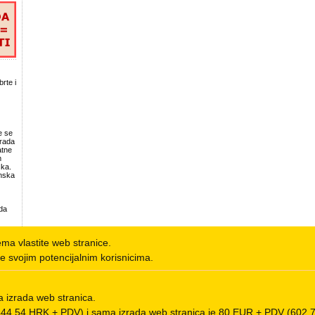
rte i
e se
zrada
atne
m
ška.
nska
ada
e.
nema vlastite web stranice.
 male
ca
e svojim potencijalnim korisnicima.
as
kama,
 izrada web stranica.
ce i
(444,54 HRK + PDV) i sama izrada web stranica je 80 EUR + PDV (602