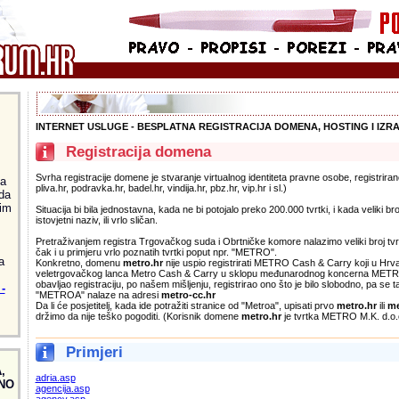
INTERNET USLUGE - BESPLATNA REGISTRACIJA DOMENA, HOSTING I IZR
Registracija domena
Svrha registracije domene je stvaranje virtualnog identiteta pravne osobe, registriran
ja
pliva.hr, podravka.hr, badel.hr, vindija.hr, pbz.hr, vip.hr i sl.)
da
im
Situacija bi bila jednostavna, kada ne bi potojalo preko 200.000 tvrtki, i kada veliki br
istovjetni naziv, ili vrlo sličan.
Pretraživanjem registra Trgovačkog suda i Obrtničke komore nalazimo veliki broj tvrtki i
čak i u primjeru vrlo poznatih tvrtki poput npr. "METRO".
a
Konkretno, domenu
metro.hr
nije uspio registrirati METRO Cash & Carry koji u Hrv
veletrgovačkog lanca Metro Cash & Carry u sklopu međunarodnog koncerna METRO AG
obavljao registraciju, po našem mišljenju, registrirao ono što je bilo slobodno, pa se
-
"METROA" nalaze na adresi
metro-cc.hr
Da li će posjetitelj, kada ide potražiti stranice od "Metroa", upisati prvo
metro.hr
ili
me
držimo da nije teško pogoditi. (Korisnik domene
metro.hr
je tvrtka METRO M.K. d.o.
Primjeri
,
adria.asp
NO
agencija.asp