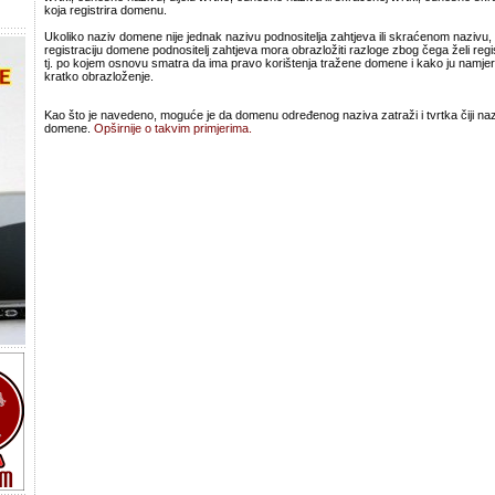
koja registrira domenu.
Ukoliko naziv domene nije jednak nazivu podnositelja zahtjeva ili skraćenom nazivu
registraciju domene podnositelj zahtjeva mora obrazložiti razloge zbog čega želi regi
tj. po kojem osnovu smatra da ima pravo korištenja tražene domene i kako ju namjera
kratko obrazloženje.
Kao što je navedeno, moguće je da domenu određenog naziva zatraži i tvrtka čiji nazi
domene.
Opširnije o takvim primjerima.