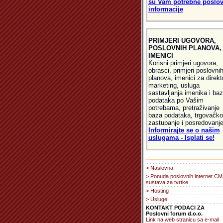
su Vam potrebne poslo
informacije
PRIMJERI UGOVORA,
POSLOVNIH PLANOVA,
IMENICI
Korisni primjeri ugovora,
obrasci, primjeri poslovni
planova, imenici za direkt
marketing, usluga
sastavljanja imenika i ba
podataka po Vašim
potrebama, pretraživanje
baza podataka, trgovačko
zastupanje i posredovanje
Informirajte se o našim
uslugama - Isplati se!
> Naslovna
> Ponuda poslovnih internet C
sustava za tvrtke
> Hosting
> Usluge
KONTAKT PODACI ZA
Poslovni forum d.o.o.
Link na web stranicu sa e-mail