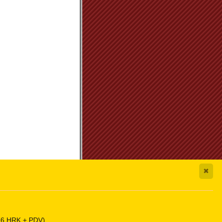
✖
,76 HRK + PDV)