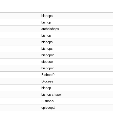
bishops
bishop
archbishops
bishop
bishops
bishops
bishopric
diocese
bishopric
Bishopri's
Diocese
bishop
bishop chapel
Bishop's
episcopal