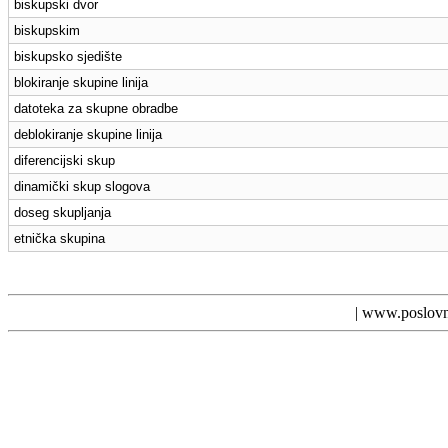
biskupski dvor
biskupskim
biskupsko sjedište
blokiranje skupine linija
datoteka za skupne obradbe
deblokiranje skupine linija
diferencijski skup
dinamički skup slogova
doseg skupljanja
etnička skupina
|
www.poslovn