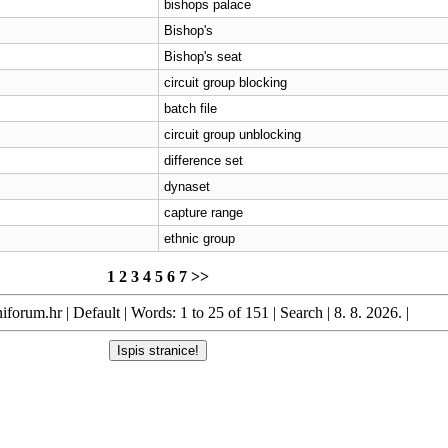
bishops palace
Bishop's
Bishop's seat
circuit group blocking
batch file
circuit group unblocking
difference set
dynaset
capture range
ethnic group
1
2
3
4
5
6
7
>>
iforum.hr
|
Default
| Words: 1 to 25 of 151 |
Search
| 8. 8. 2026. |