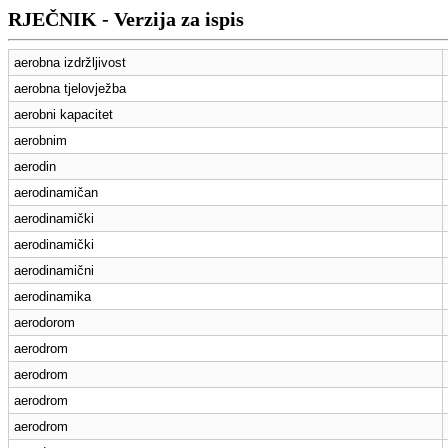
RJEČNIK - Verzija za ispis
aerobna izdržljivost
aerobna tjelovježba
aerobni kapacitet
aerobnim
aerodin
aerodinamičan
aerodinamički
aerodinamički
aerodinamični
aerodinamika
aerodorom
aerodrom
aerodrom
aerodrom
aerodrom