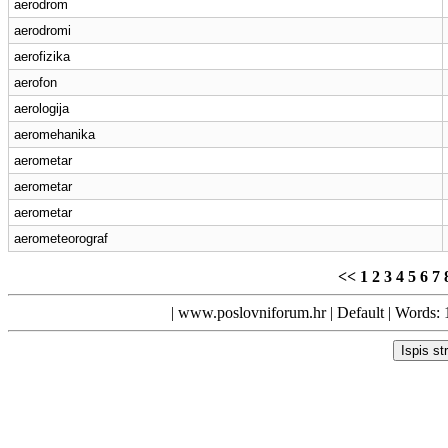
aerodrom
aerodromi
aerofizika
aerofon
aerologija
aeromehanika
aerometar
aerometar
aerometar
aerometeorograf
<<
1
2
3
4
5
6
7
|
www.poslovniforum.hr
|
Default
| Words: 