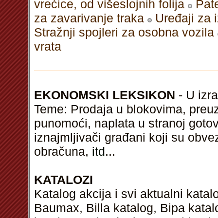
vrećice, od višeslojnih folija
Pate
za zavarivanje traka
Uređaji za 
Stražnji spojleri za osobna vozila
vrata
EKONOMSKI LEKSIKON
- U izra
Teme: Prodaja u blokovima, preu
punomoći, naplata u stranoj gotovi
iznajmljivači građani koji su obv
obračuna,
itd
...
KATALOZI
Katalog akcija i svi aktualni kata
Baumax, Billa katalog, Bipa kata