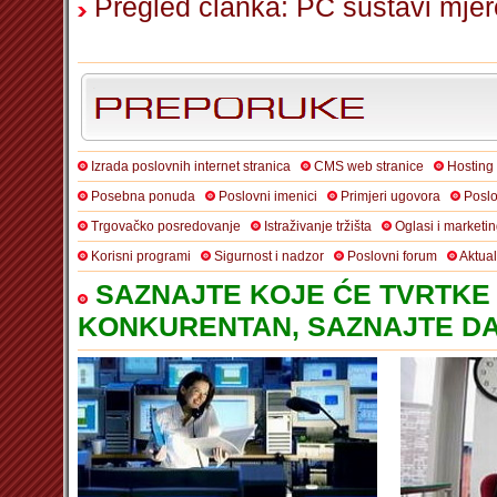
Pregled članka: PC sustavi mjer
Izrada poslovnih internet stranica
CMS web stranice
Hosting
Posebna ponuda
Poslovni imenici
Primjeri ugovora
Poslo
Trgovačko posredovanje
Istraživanje tržišta
Oglasi i marketi
Korisni programi
Sigurnost i nadzor
Poslovni forum
Aktua
SAZNAJTE KOJE ĆE TVRTKE 
KONKURENTAN, SAZNAJTE DA 