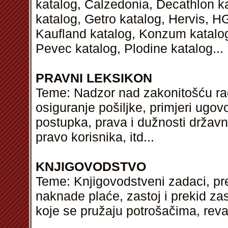
katalog, Calzedonia, Decathlon k
katalog, Getro katalog, Hervis, H
Kaufland katalog, Konzum katalog,
Pevec katalog, Plodine katalog...
PRAVNI LEKSIKON
Teme: Nadzor nad zakonitošću rad
osiguranje pošiljke, primjeri ugo
postupka, prava i dužnosti državn
pravo korisnika,
itd
...
KNJIGOVODSTVO
Teme: Knjigovodstveni zadaci, pred
naknade plaće, zastoj i prekid za
koje se pružaju potrošačima, reva