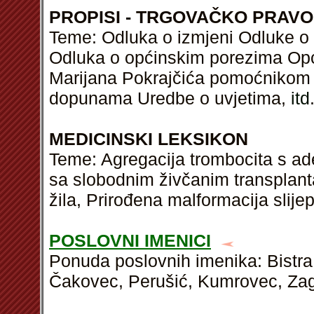
PROPISI - TRGOVAČKO PRAVO
Teme: Odluka o izmjeni Odluke o 
Odluka o općinskim porezima Opć
Marijana Pokrajčića pomoćnikom 
dopunama Uredbe o uvjetima,
itd
MEDICINSKI LEKSIKON
Teme: Agregacija trombocita s ade
sa slobodnim živčanim transplanta
žila, Prirođena malformacija slij
POSLOVNI IMENICI
Ponuda poslovnih imenika: Bistra
Čakovec, Perušić, Kumrovec, Zagr