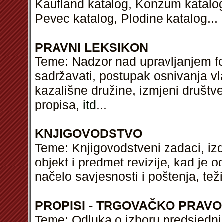
Kaufland katalog, Konzum katalog,
Pevec katalog, Plodine katalog...
PRAVNI LEKSIKON
Teme: Nadzor nad upravljanjem f
sadržavati, postupak osnivanja vl
kazališne družine, izmjeni društ
propisa,
itd
...
KNJIGOVODSTVO
Teme: Knjigovodstveni zadaci, izd
objekt i predmet revizije, kad je o
načelo savjesnosti i poštenja, tež
PROPISI - TRGOVAČKO PRAVO
Teme: Odluka o izboru predsjedn