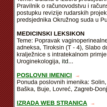
Pravilnik o računovodstvu i račun
postupku revizije rudarskih proje
predsjednika Okružnog suda u Pu
MEDICINSKI LEKSIKON
Teme: Popravak vaginoperinealne f
adneksa, Tiroksin (T - 4), Slabo d
kralježnice s intratekalnom primj
Uroginekologija,
itd
...
POSLOVNI IMENICI
Ponuda poslovnih imenika: Solin,
Baška, Buje, Lovreć, Zagreb-Donji
IZRADA WEB STRANICA