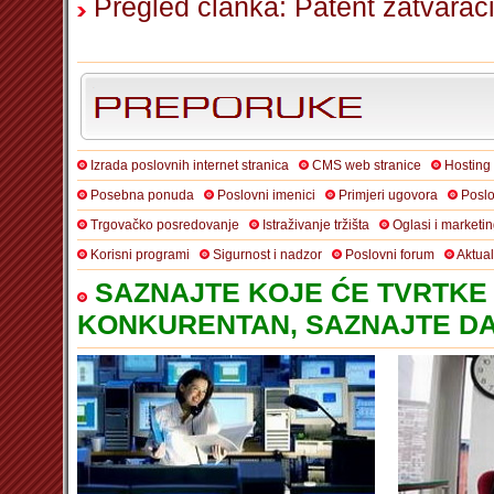
Pregled članka: Patent zatvarači
Izrada poslovnih internet stranica
CMS web stranice
Hosting
Posebna ponuda
Poslovni imenici
Primjeri ugovora
Poslo
Trgovačko posredovanje
Istraživanje tržišta
Oglasi i marketi
Korisni programi
Sigurnost i nadzor
Poslovni forum
Aktua
SAZNAJTE KOJE ĆE TVRTKE 
KONKURENTAN, SAZNAJTE DA 