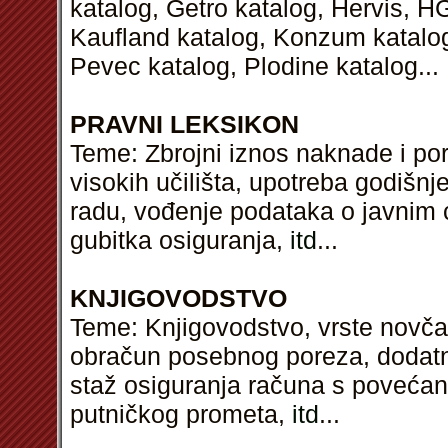
katalog, Getro katalog, Hervis, H
Kaufland katalog, Konzum katalog,
Pevec katalog, Plodine katalog...
PRAVNI LEKSIKON
Teme: Zbrojni iznos naknade i por
visokih učilišta, upotreba godišnj
radu, vođenje podataka o javnim
gubitka osiguranja,
itd
...
KNJIGOVODSTVO
Teme: Knjigovodstvo, vrste novča
obračun posebnog poreza, dodatn
staž osiguranja računa s povećan
putničkog prometa,
itd
...