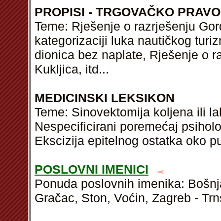
PROPISI - TRGOVAČKO PRAVO
Teme: Rješenje o razrješenju Gord
kategorizaciji luka nautičkog turi
dionica bez naplate, Rješenje o 
Kukljica,
itd
...
MEDICINSKI LEKSIKON
Teme: Sinovektomija koljena ili la
Nespecificirani poremećaj psiholo
Ekscizija epitelnog ostatka oko p
POSLOVNI IMENICI
Ponuda poslovnih imenika: Bošnja
Gračac, Ston, Voćin, Zagreb - Trn