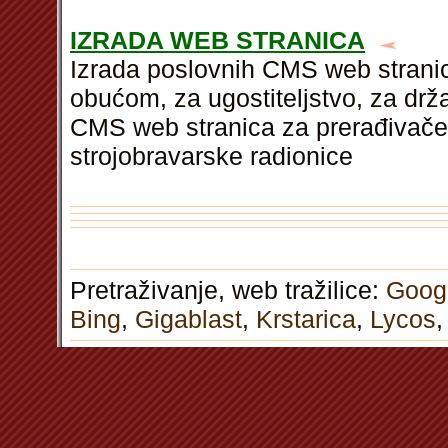
IZRADA WEB STRANICA
Izrada poslovnih CMS web stranic
obućom, za ugostiteljstvo, za drž
CMS web stranica za prerađivače d
strojobravarske radionice
Pretraživanje, web tražilice:
Goog
Bing
,
Gigablast
,
Krstarica
,
Lycos