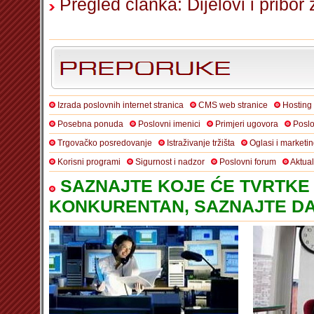
Pregled članka: Dijelovi i pribo
Izrada poslovnih internet stranica
CMS web stranice
Hosting
Posebna ponuda
Poslovni imenici
Primjeri ugovora
Poslo
Trgovačko posredovanje
Istraživanje tržišta
Oglasi i marketi
Korisni programi
Sigurnost i nadzor
Poslovni forum
Aktua
SAZNAJTE KOJE ĆE TVRTKE 
KONKURENTAN, SAZNAJTE DA 