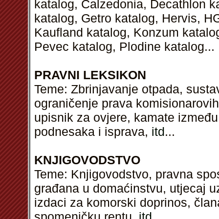
katalog, Calzedonia, Decathlon k
katalog, Getro katalog, Hervis, H
Kaufland katalog, Konzum katalog,
Pevec katalog, Plodine katalog...
PRAVNI LEKSIKON
Teme: Zbrinjavanje otpada, susta
ograničenje prava komisionarovih 
upisnik za ovjere, kamate između
podnesaka i isprava,
itd
...
KNJIGOVODSTVO
Teme: Knjigovodstvo, pravna sposo
građana u domaćinstvu, utjecaj uz
izdaci za komorski doprinos, član
spomeničku rentu,
itd
...