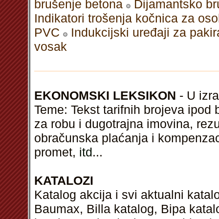
brušenje betona
Dijamantsko br
Indikatori trošenja kočnica za os
PVC
Indukcijski uređaji za paki
vosak
EKONOMSKI LEKSIKON
- U izra
Teme: Tekst tarifnih brojeva ipod 
za robu i dugotrajna imovina, rezu
obračunska plaćanja i kompenzaci
promet,
itd
...
KATALOZI
Katalog akcija i svi aktualni kata
Baumax, Billa katalog, Bipa kata